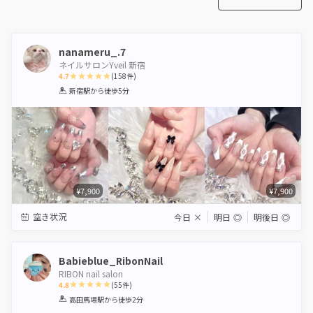
nanameru_.7
ネイルサロンYveil 新宿
4.7
(
158
件)
1
2
3
4
5
新宿駅
から徒歩5分
Star
Stars
Stars
Stars
Stars
¥7,900
¥7,900
空き状況
今日
×
明日
◎
明後日
◎
Babieblue_RibonNail
RIBON nail salon
4.8
(
55
件)
1
2
3
4
5
高田馬場駅
から徒歩2分
Star
Stars
Stars
Stars
Stars