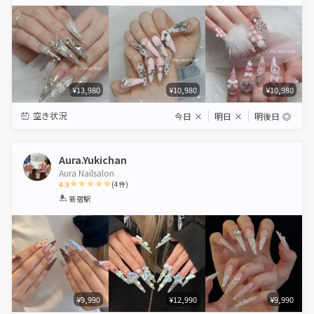
Star
Stars
Stars
Stars
Stars
¥13,980
¥10,980
¥10,980
空き状況
今日
×
明日
×
明後日
◎
Aura.Yukichan
Aura Nailsalon
4.9
(
4
件)
1
2
3
4
5
新宿駅
Star
Stars
Stars
Stars
Stars
¥9,990
¥12,990
¥9,990