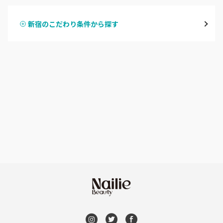
表参道・青山
新宿のこだわり条件から探す
ハンドスカルプ
パラジェル
新宿
ハンドケアカラー
フィルイン
池袋
フット
持ち込み OK
銀座・新橋・有楽町
オフのみ
やり放題 あり
恵比寿・代官山・中目黒
初回オフ 無料
自由が丘・学芸大学
DVD観賞
六本木・麻布十番