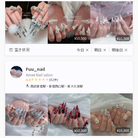
¥10,500
¥10,500
空き状況
今日
×
明日
×
明後日
×
Fuu_nail
Amee Nail salon
4.4
(
42
件)
1
2
3
4
5
西武新宿駅・新宿西口駅・新大久保駅
Star
Stars
Stars
Stars
Stars
¥10,800
¥10,800