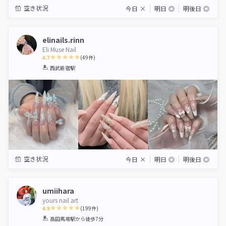
空き状況
今日
×
明日
◎
明後日
◎
elinails.rinn
Eli Muse Nail
4.7
(
49
件)
1
2
3
4
5
西武新宿駅
Star
Stars
Stars
Stars
Stars
空き状況
今日
×
明日
◎
明後日
◎
umiihara
yours nail art
4.9
(
199
件)
1
2
3
4
5
高田馬場駅
から徒歩7分