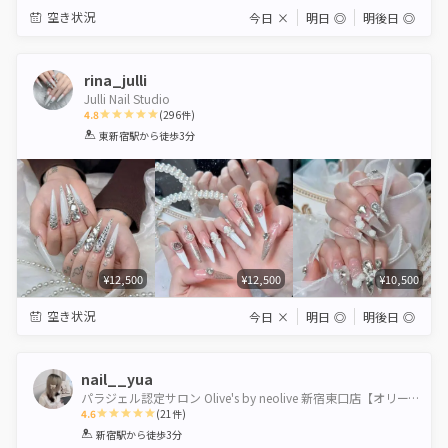
空き状況
今日
×
明日
◎
明後日
◎
rina_julli
Julli Nail Studio
4.8
(
296
件)
1
2
3
4
5
東新宿駅
から徒歩3分
Star
Stars
Stars
Stars
Stars
¥12,500
¥12,500
¥10,500
空き状況
今日
×
明日
◎
明後日
◎
nail__yua
パラジェル認定サロン Olive's by neolive 新宿東口店【オリーブスバイネオリーブ】
4.6
(
21
件)
1
2
3
4
5
新宿駅
から徒歩3分