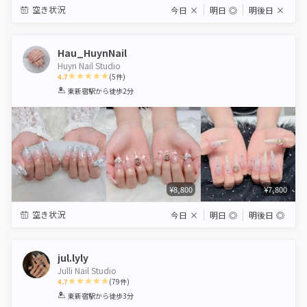
空き状況
今日
×
明日
◎
明後日
×
Hau_HuynNail
Huyn Nail Studio
4.7
(
5
件)
1
2
3
4
5
東新宿駅
から徒歩2分
Star
Stars
Stars
Stars
Stars
¥8,800
¥7,800
空き状況
今日
×
明日
◎
明後日
◎
jul.lyly
Julli Nail Studio
4.7
(
79
件)
1
2
3
4
5
東新宿駅
から徒歩3分