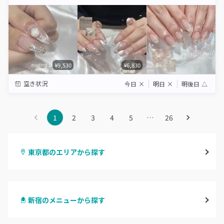
Star
Stars
Stars
Stars
Stars
¥9,530
¥6,830
空き状況
今日
×
明日
×
明後日
△
1
2
3
4
5
…
26
東京都のエリアから探す
渋谷
新宿のメニューから探す
原宿
ハンドジェル