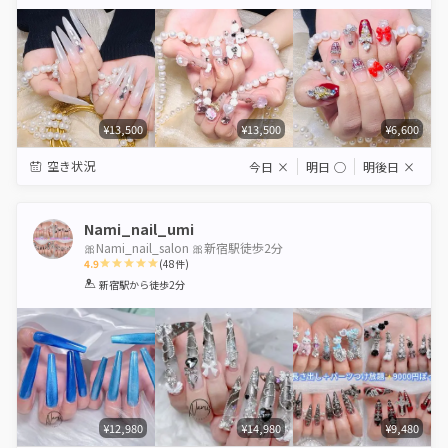
Star
Stars
Stars
Stars
Stars
¥13,500
¥13,500
¥6,600
空き状況
今日
×
明日
◯
明後日
×
Nami_nail_umi
🎀Nami_nail_salon 🎀新宿駅徒歩2分
4.9
(
48
件)
1
2
3
4
5
新宿駅
から徒歩2分
Star
Stars
Stars
Stars
Stars
¥12,980
¥14,980
¥9,480