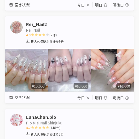
空き状況
今日
×
明日
◎
明後日
◎
Rei_Nail2
Rei_Nail
4.3
(
2
件)
1
2
3
4
5
新大久保駅
から徒歩5分
Star
Stars
Stars
Stars
Stars
¥10,000
¥10,000
¥10,000
空き状況
今日
×
明日
◎
明後日
◎
LunaChan.pio
Pio Miel Nail Shinjuku
4.7
(
148
件)
1
2
3
4
5
新大久保駅
から徒歩3分