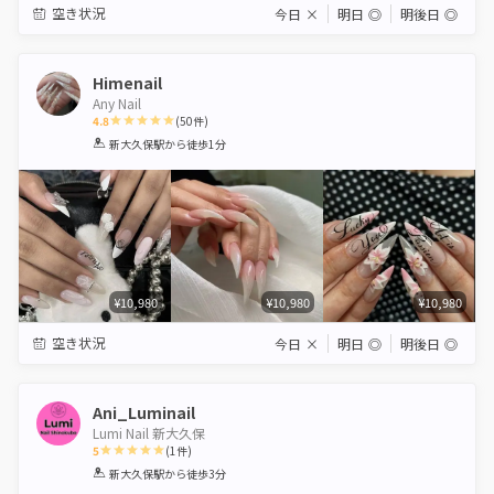
空き状況
今日
×
明日
◎
明後日
◎
Himenail
Any Nail
4.8
(
50
件)
1
2
3
4
5
新大久保駅
から徒歩1分
Star
Stars
Stars
Stars
Stars
¥10,980
¥10,980
¥10,980
空き状況
今日
×
明日
◎
明後日
◎
Ani_Luminail
Lumi Nail 新大久保
5
(
1
件)
1
2
3
4
5
新大久保駅
から徒歩3分
Star
Stars
Stars
Stars
Stars