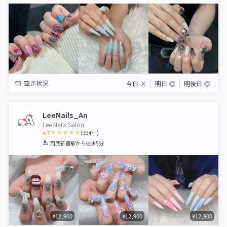
Star
Stars
Stars
Stars
Stars
空き状況
今日
×
明日
◎
明後日
◎
LeeNails_An
Lee Nails Salon
4.7
(
394
件)
1
2
3
4
5
西武新宿駅
から徒歩5分
Star
Stars
Stars
Stars
Stars
¥12,900
¥12,900
¥12,900