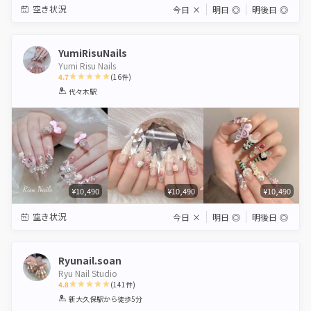
空き状況
今日
×
明日
◎
明後日
◎
YumiRisuNails
Yumi Risu Nails
4.7
(
16
件)
1
2
3
4
5
代々木駅
Star
Stars
Stars
Stars
Stars
¥10,490
¥10,490
¥10,490
空き状況
今日
×
明日
◎
明後日
◎
Ryunail.soan
Ryu Nail Studio
4.8
(
141
件)
1
2
3
4
5
新大久保駅
から徒歩5分