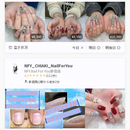
Star
Stars
Stars
Stars
Stars
¥8,990
¥8,990
¥10,990
空き状況
今日
×
明日
◎
明後日
◎
NFY_CHIAKI_NailForYou
NFY.Nail For You新宿店
4.7
(
112
件)
1
2
3
4
5
新宿西口駅
から徒歩2分
Star
Stars
Stars
Stars
Stars