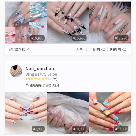
¥10,980
¥10,980
¥12,980
空き状況
今日
×
明日
◎
明後日
◎
Nail_unichan
Bling Beauty Salon
4.9
(
11
件)
1
2
3
4
5
東新宿駅
から徒歩2分
Star
Stars
Stars
Stars
Stars
¥7,980
¥10,980
¥10,980