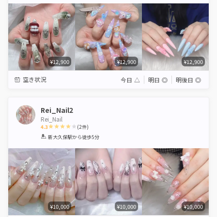
Star
Stars
Stars
Stars
Stars
¥12,900
¥12,900
¥12,900
空き状況
今日
△
明日
◎
明後日
◎
Rei_Nail2
Rei_Nail
4.3
(
2
件)
1
2
3
4
5
新大久保駅
から徒歩5分
Star
Stars
Stars
Stars
Stars
¥10,000
¥10,000
¥10,000