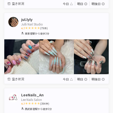
空き状況
今日
△
明日
◎
明後日
◎
jul.lyly
Julli Nail Studio
4.7
(
79
件)
1
2
3
4
5
東新宿駅
から徒歩3分
Star
Stars
Stars
Stars
Stars
空き状況
今日
△
明日
◎
明後日
◎
LeeNails_An
Lee Nails Salon
4.7
(
394
件)
1
2
3
4
5
西武新宿駅
から徒歩5分