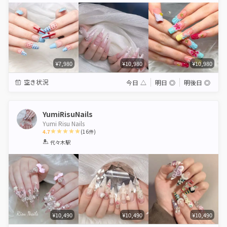
¥7,980
¥10,980
¥10,980
空き状況
今日
△
明日
◎
明後日
◎
YumiRisuNails
Yumi Risu Nails
4.7
(
16
件)
1
2
3
4
5
代々木駅
Star
Stars
Stars
Stars
Stars
¥10,490
¥10,490
¥10,490