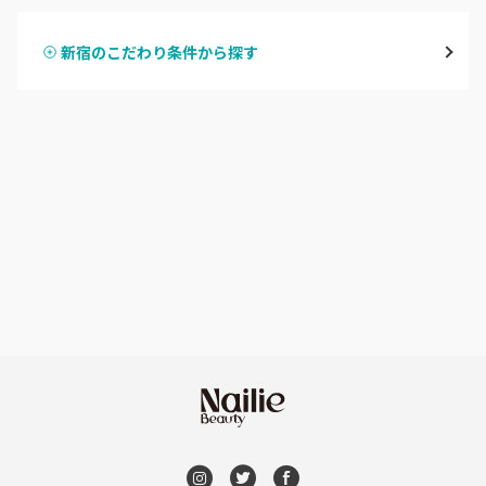
表参道・青山
新宿のこだわり条件から探す
ハンドスカルプ
パラジェル
新宿
ハンドケアカラー
フィルイン
池袋
フット
持ち込み OK
銀座・新橋・有楽町
オフのみ
やり放題 あり
恵比寿・代官山・中目黒
初回オフ 無料
自由が丘・学芸大学
DVD観賞
六本木・麻布十番