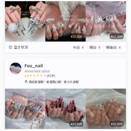
¥10,500
¥10,500
空き状況
今日
×
明日
×
明後日
×
Fuu_nail
Amee Nail salon
4.4
(
42
件)
1
2
3
4
5
西武新宿駅・新宿西口駅・新大久保駅
Star
Stars
Stars
Stars
Stars
¥10,800
¥10,800