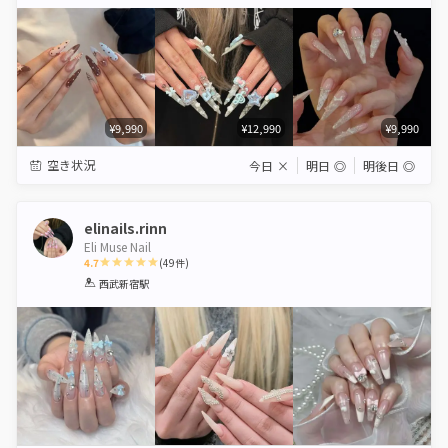
Star
Stars
Stars
Stars
Stars
¥9,990
¥12,990
¥9,990
空き状況
今日
×
明日
◎
明後日
◎
elinails.rinn
Eli Muse Nail
4.7
(
49
件)
1
2
3
4
5
西武新宿駅
Star
Stars
Stars
Stars
Stars