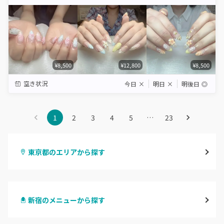
Star
Stars
Stars
Stars
Stars
¥8,500
¥12,800
¥8,500
空き状況
今日
×
明日
×
明後日
◎
1
2
3
4
5
…
23
東京都のエリアから探す
渋谷
新宿のメニューから探す
原宿
ハンドジェル