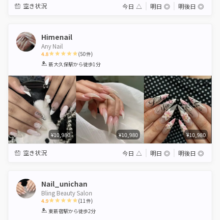
空き状況
今日
△
明日
◎
明後日
◎
Himenail
Any Nail
4.8
(
50
件)
1
2
3
4
5
新大久保駅
から徒歩1分
Star
Stars
Stars
Stars
Stars
¥10,980
¥10,980
¥10,980
空き状況
今日
△
明日
◎
明後日
◎
Nail_unichan
Bling Beauty Salon
4.9
(
11
件)
1
2
3
4
5
東新宿駅
から徒歩2分
Star
Stars
Stars
Stars
Stars