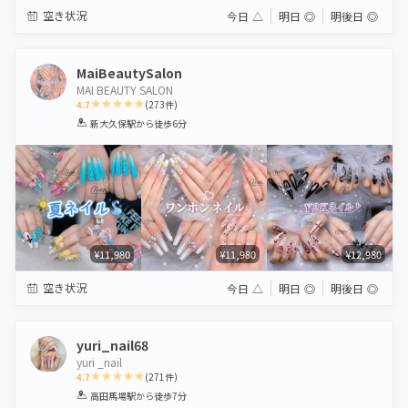
空き状況
今日
△
明日
◎
明後日
◎
MaiBeautySalon
MAI BEAUTY SALON
4.7
(
273
件)
1
2
3
4
5
新大久保駅
から徒歩6分
Star
Stars
Stars
Stars
Stars
¥11,980
¥11,980
¥12,980
空き状況
今日
△
明日
◎
明後日
◎
yuri_nail68
yuri _nail
4.7
(
271
件)
1
2
3
4
5
高田馬場駅
から徒歩7分