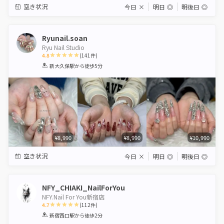
空き状況
今日
×
明日
◎
明後日
◎
Ryunail.soan
Ryu Nail Studio
4.8
(
141
件)
1
2
3
4
5
新大久保駅
から徒歩5分
Star
Stars
Stars
Stars
Stars
¥8,990
¥8,990
¥10,990
空き状況
今日
×
明日
◎
明後日
◎
NFY_CHIAKI_NailForYou
NFY.Nail For You新宿店
4.7
(
112
件)
1
2
3
4
5
新宿西口駅
から徒歩2分