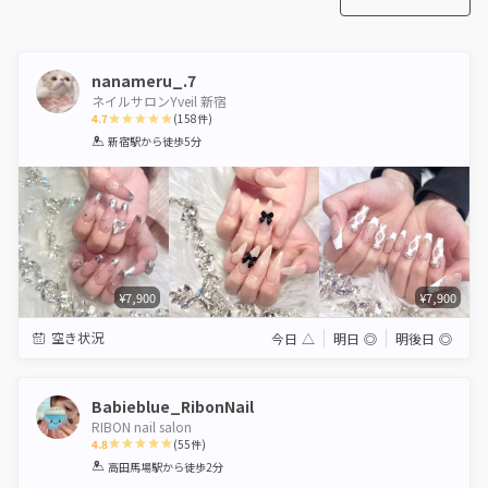
nanameru_.7
ネイルサロンYveil 新宿
4.7
(
158
件)
1
2
3
4
5
新宿駅
から徒歩5分
Star
Stars
Stars
Stars
Stars
¥7,900
¥7,900
空き状況
今日
△
明日
◎
明後日
◎
Babieblue_RibonNail
RIBON nail salon
4.8
(
55
件)
1
2
3
4
5
高田馬場駅
から徒歩2分
Star
Stars
Stars
Stars
Stars