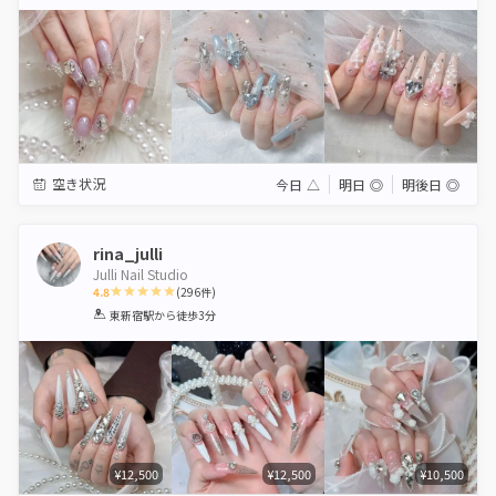
Star
Stars
Stars
Stars
Stars
空き状況
今日
△
明日
◎
明後日
◎
rina_julli
Julli Nail Studio
4.8
(
296
件)
1
2
3
4
5
東新宿駅
から徒歩3分
Star
Stars
Stars
Stars
Stars
¥12,500
¥12,500
¥10,500