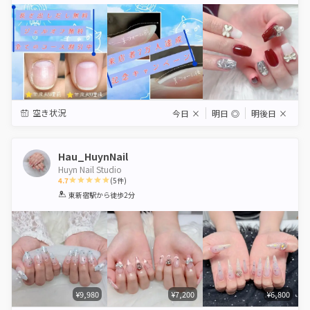
Star
Stars
Stars
Stars
Stars
空き状況
今日
×
明日
◎
明後日
×
Hau_HuynNail
Huyn Nail Studio
4.7
(
5
件)
1
2
3
4
5
東新宿駅
から徒歩2分
Star
Stars
Stars
Stars
Stars
¥9,980
¥7,200
¥6,800