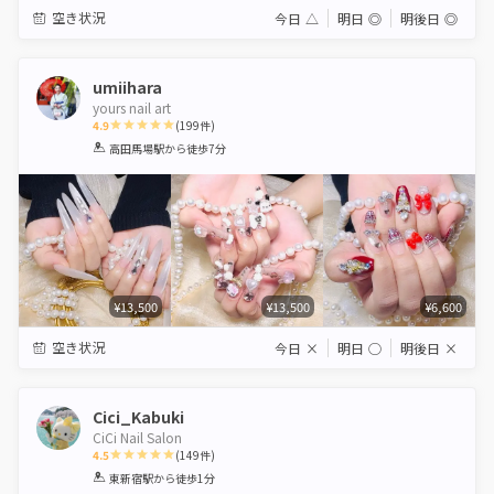
空き状況
今日
△
明日
◎
明後日
◎
umiihara
yours nail art
4.9
(
199
件)
1
2
3
4
5
高田馬場駅
から徒歩7分
Star
Stars
Stars
Stars
Stars
¥13,500
¥13,500
¥6,600
空き状況
今日
×
明日
◯
明後日
×
Cici_Kabuki
CiCi Nail Salon
4.5
(
149
件)
1
2
3
4
5
東新宿駅
から徒歩1分