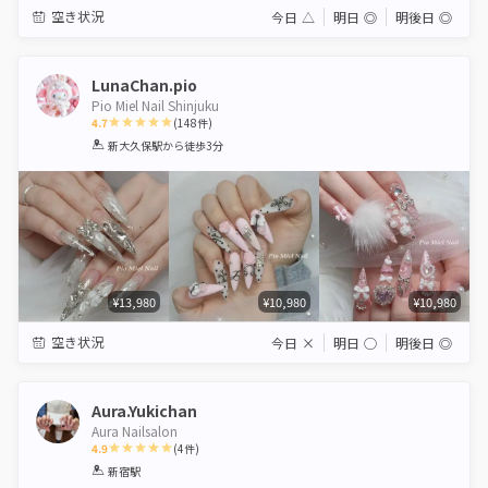
空き状況
今日
△
明日
◎
明後日
◎
LunaChan.pio
Pio Miel Nail Shinjuku
4.7
(
148
件)
1
2
3
4
5
新大久保駅
から徒歩3分
Star
Stars
Stars
Stars
Stars
¥13,980
¥10,980
¥10,980
空き状況
今日
×
明日
◯
明後日
◎
Aura.Yukichan
Aura Nailsalon
4.9
(
4
件)
1
2
3
4
5
新宿駅