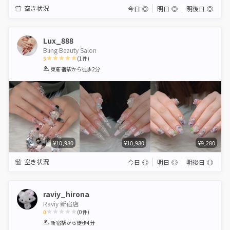
空き状況
今日
◎
明日
◎
明後日
◎
Lux_888
Bling Beauty Salon
5
(
1
件)
1
2
3
4
5
東新宿駅
から徒歩2分
Star
Stars
Stars
Stars
Stars
¥10,980
¥10,980
¥9,280
空き状況
今日
◎
明日
◎
明後日
◎
raviy_hirona
Raviy 新宿店
0
(
0
件)
1
2
3
4
5
新宿駅
から徒歩4分