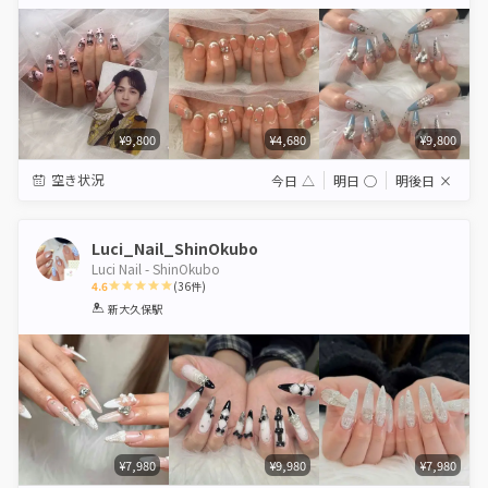
Star
Stars
Stars
Stars
Stars
¥9,800
¥4,680
¥9,800
空き状況
今日
△
明日
◯
明後日
×
Luci_Nail_ShinOkubo
Luci Nail - ShinOkubo
4.6
(
36
件)
1
2
3
4
5
新大久保駅
Star
Stars
Stars
Stars
Stars
¥7,980
¥9,980
¥7,980