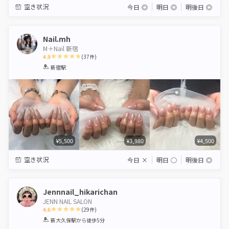
空き状況
今日
◎
明日
◎
明後日
◎
Nail.mh
M＋Nail 新宿
4.9
(
37
件)
1
2
3
4
5
新宿駅
Star
Stars
Stars
Stars
Stars
¥5,500
¥3,980
¥4,500
空き状況
今日
×
明日
◯
明後日
◎
Jennnail_hikarichan
JENN NAIL SALON
4.6
(
29
件)
1
2
3
4
5
新大久保駅
から徒歩5分