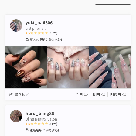
yuki_nail306
viet phe nail
4.5
(
31
件)
1
2
3
4
5
新大久保駅
から徒歩5分
Star
Stars
Stars
Stars
Stars
空き状況
今日
◎
明日
◎
明後日
◎
haru_bling86
Bling Beauty Salon
4.6
(
34
件)
1
2
3
4
5
東新宿駅
から徒歩2分
Star
Stars
Stars
Stars
Stars