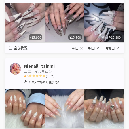
Star
Stars
Stars
Stars
Stars
¥15,900
¥15,900
¥15,900
空き状況
今日
×
明日
×
明後日
×
Nienail_tainmi
ニエネイルサロン
4.5
(
90
件)
1
2
3
4
5
新大久保駅
から徒歩3分
Star
Stars
Stars
Stars
Stars