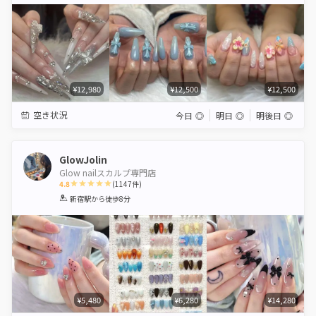
Star
Stars
Stars
Stars
Stars
¥12,980
¥12,500
¥12,500
空き状況
今日
◎
明日
◎
明後日
◎
GlowJolin
Glow nailスカルプ専門店
4.8
(
1147
件)
1
2
3
4
5
新宿駅
から徒歩8分
Star
Stars
Stars
Stars
Stars
¥5,480
¥6,280
¥14,280