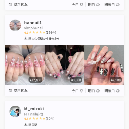
空き状況
今日
◎
明日
◎
明後日
◎
hannail1
viet phe nail
4.6
(
174
件)
1
2
3
4
5
新大久保駅
から徒歩5分
Star
Stars
Stars
Stars
Stars
¥12,800
¥9,900
¥7,900
空き状況
今日
◎
明日
◎
明後日
◎
M_mizuki
M＋nail新宿
4.5
(
30
件)
1
2
3
4
5
新宿駅