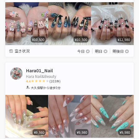
Star
Stars
Stars
Stars
Stars
¥10,500
¥10,500
¥12,980
空き状況
今日
◎
明日
◎
明後日
◎
Hara01_Nail
Hara Nail&Beauty
4.4
(
103
件)
1
2
3
4
5
大久保駅
から徒歩5分
Star
Stars
Stars
Stars
Stars
¥9,980
¥9,980
¥9,980