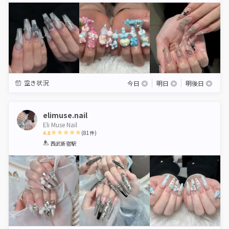
空き状況
今日
◎
明日
◎
明後日
◎
elimuse.nail
Eli Muse Nail
4.8
(
81
件)
1
2
3
4
5
西武新宿駅
Star
Stars
Stars
Stars
Stars