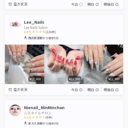
空き状況
今日
◯
明日
◎
明後日
◎
Lee_Nails
Lee Nails Salon
4.8
(
226
件)
1
2
3
4
5
西武新宿駅
から徒歩5分
Star
Stars
Stars
Stars
Stars
¥12,900
¥12,900
¥12,900
空き状況
今日
◎
明日
◎
明後日
◎
Nienail_MinMinchan
ニエネイルサロン
3.5
(
8
件)
1
2
3
4
5
新大久保駅
から徒歩3分