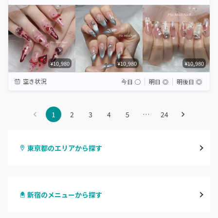
Star
Stars
Stars
Stars
Stars
¥10,980
¥10,980
¥10,980
空き状況
今日
◯
明日
◎
明後日
◎
1
2
3
4
5
…
24
東京都のエリアから探す
渋谷
新宿のメニューから探す
原宿
ハンドジェル