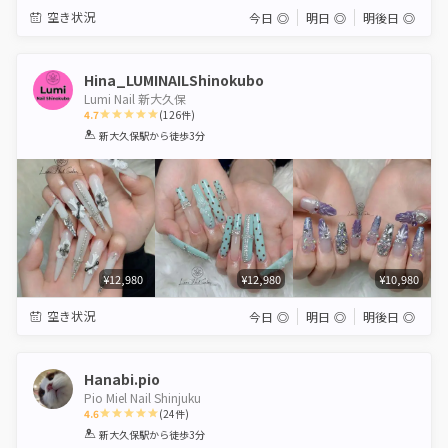
空き状況
今日
◎
明日
◎
明後日
◎
Hina_LUMINAILShinokubo
Lumi Nail 新大久保
4.7
(
126
件)
1
2
3
4
5
新大久保駅
から徒歩3分
Star
Stars
Stars
Stars
Stars
¥12,980
¥12,980
¥10,980
空き状況
今日
◎
明日
◎
明後日
◎
Hanabi.pio
Pio Miel Nail Shinjuku
4.6
(
24
件)
1
2
3
4
5
新大久保駅
から徒歩3分