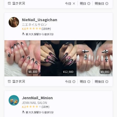
空き状況
今日
×
明日
◎
明後日
◎
NieNail_Usagichan
ニエネイルサロン
4.6
(
186
件)
1
2
3
4
5
新大久保駅
から徒歩3分
Star
Stars
Stars
Stars
Stars
¥8,800
¥12,980
¥9,980
空き状況
今日
◎
明日
◎
明後日
◎
JennNail_Minion
JENN NAIL SALON
4.2
(
18
件)
1
2
3
4
5
新大久保駅
から徒歩5分
Star
Stars
Stars
Stars
Stars