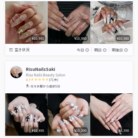
¥10,980
¥10,980
¥10,980
空き状況
今日
◎
明日
◎
明後日
◎
RisuNailsSaki
Risu Nails Beauty Salon
4.7
(
71
件)
1
2
3
4
5
代々木駅
から徒歩5分
Star
Stars
Stars
Stars
Stars
¥10,490
¥10,290
¥8,590