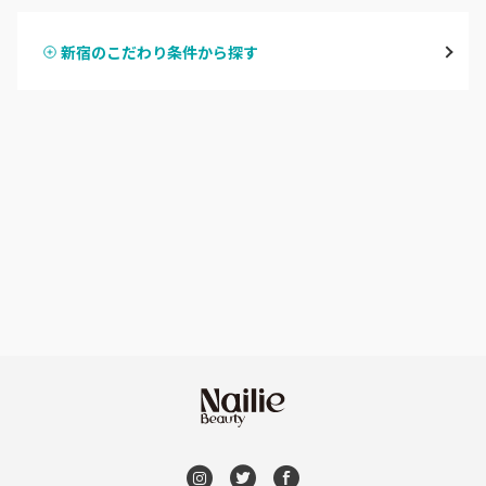
表参道・青山
新宿のこだわり条件から探す
ハンドスカルプ
パラジェル
新宿
ハンドケアカラー
フィルイン
池袋
フット
持ち込み OK
銀座・新橋・有楽町
オフのみ
やり放題 あり
恵比寿・代官山・中目黒
初回オフ 無料
自由が丘・学芸大学
DVD観賞
六本木・麻布十番