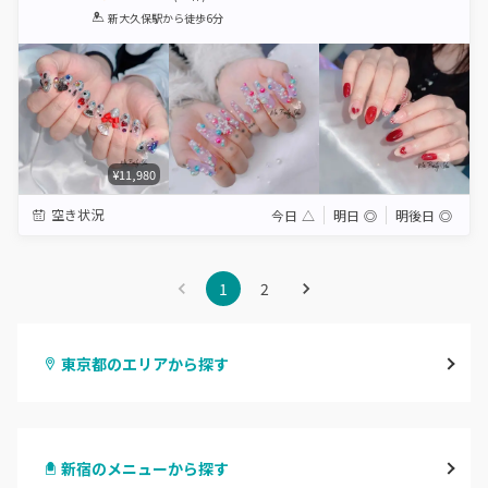
1
2
3
4
5
新大久保駅
から徒歩6分
Star
Stars
Stars
Stars
Stars
¥11,980
空き状況
今日
△
明日
◎
明後日
◎
1
2
東京都のエリアから探す
渋谷
新宿のメニューから探す
原宿