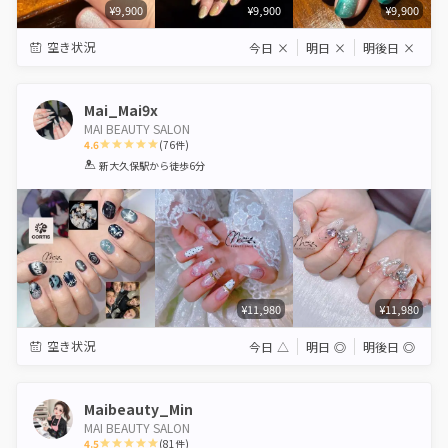
¥9,900
¥9,900
¥9,900
空き状況
今日
×
明日
×
明後日
×
Mai_Mai9x
MAI BEAUTY SALON
4.6
(
76
件)
1
2
3
4
5
新大久保駅
から徒歩6分
Star
Stars
Stars
Stars
Stars
¥11,980
¥11,980
空き状況
今日
△
明日
◎
明後日
◎
Maibeauty_Min
MAI BEAUTY SALON
4.5
(
81
件)