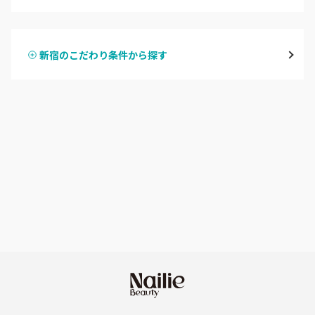
ハンドジェル
表参道・青山
新宿のこだわり条件から探す
ハンドスカルプ
パラジェル
新宿
ハンドケアカラー
フィルイン
池袋
フット
持ち込み OK
銀座・新橋・有楽町
オフのみ
やり放題 あり
恵比寿・代官山・中目黒
初回オフ 無料
自由が丘・学芸大学