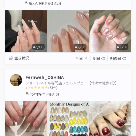
1
2
3
4
5
新大久保駅
から徒歩1分
Star
Stars
Stars
Stars
Stars
¥7,990
¥3,790
¥3,790
空き状況
今日
×
明日
◎
明後日
◎
Fernweh_OSHIMA
ショートネイル専門店フェルンヴェー【代々木徒歩1分】
4.7
(
63
件)
1
2
3
4
5
代々木駅
から徒歩1分
Star
Stars
Stars
Stars
Stars