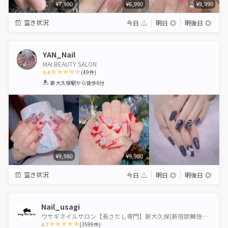
¥7,990
¥6,990
¥9,990
空き状況
今日
△
明日
◎
明後日
◎
YAN_Nail
MAI BEAUTY SALON
4.4
(
49
件)
1
2
3
4
5
新大久保駅
から徒歩6分
Star
Stars
Stars
Stars
Stars
¥9,980
¥9,980
空き状況
今日
△
明日
◎
明後日
◎
Nail_usagi
ウサギネイルサロン【長さだし専門】新大久保(新宿歌舞伎町10分パラジェルかわいいマグネットオフ無料
4.7
(
3599
件)