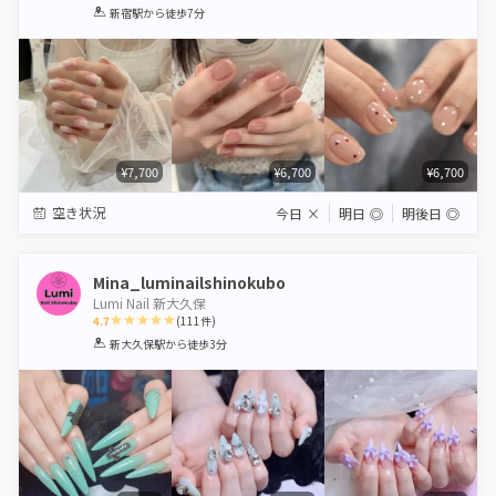
1
2
3
4
5
新宿駅
から徒歩7分
Star
Stars
Stars
Stars
Stars
¥7,700
¥6,700
¥6,700
空き状況
今日
×
明日
◎
明後日
◎
Mina_luminailshinokubo
Lumi Nail 新大久保
4.7
(
111
件)
1
2
3
4
5
新大久保駅
から徒歩3分
Star
Stars
Stars
Stars
Stars