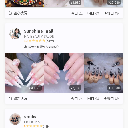
¥4,980
¥12,980
空き状況
今日
△
明日
◎
明後日
◎
Sunshine_nail
MAI BEAUTY SALON
4.8
(
73
件)
1
2
3
4
5
新大久保駅
から徒歩6分
Star
Stars
Stars
Stars
Stars
¥9,981
¥7,180
¥11,980
空き状況
今日
△
明日
◎
明後日
◎
emilio
EMILIO NAIL
5
(
7
件)