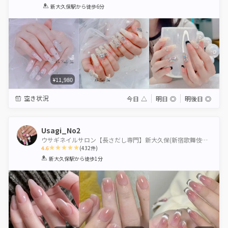
1
2
3
4
5
新大久保駅
から徒歩6分
Star
Stars
Stars
Stars
Stars
¥11,980
空き状況
今日
△
明日
◎
明後日
◎
Usagi_No2
ウサギネイルサロン【長さだし専門】新大久保(新宿歌舞伎町10分パラジェルかわいいマグネットオフ無料
4.6
(
432
件)
1
2
3
4
5
新大久保駅
から徒歩1分
Star
Stars
Stars
Stars
Stars