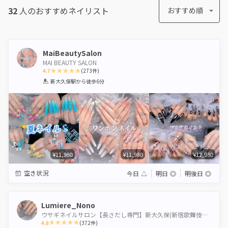
32
人のおすすめ
ネイリスト
おすすめ順
MaiBeautySalon
MAI BEAUTY SALON
4.7
(
273
件)
1
2
3
4
5
新大久保駅
から徒歩6分
Star
Stars
Stars
Stars
Stars
¥11,980
¥11,980
¥12,980
空き状況
今日
△
明日
◎
明後日
◎
Lumiere_Nono
ウサギネイルサロン【長さだし専門】新大久保(新宿歌舞伎町10分パラジェルかわいいマグネットオフ無料
4.8
(
372
件)