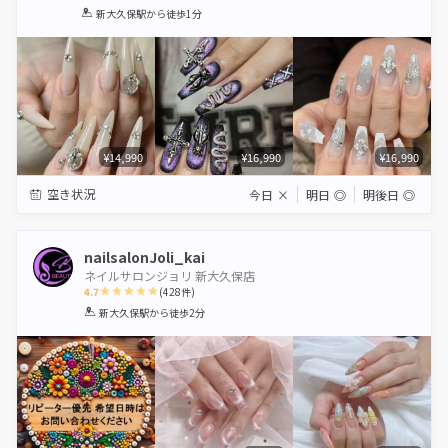
1
2
3
4
5
新大久保駅
から徒歩1分
Star
Stars
Stars
Stars
Stars
¥14,990
¥16,990
¥16,990
空き状況
今日
×
明日
◎
明後日
◎
nailsalonJoli_kai
ネイルサロンジョリ 新大久保店
4.7
(
428
件)
1
2
3
4
5
新大久保駅
から徒歩2分
Star
Stars
Stars
Stars
Stars