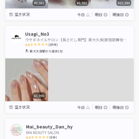
¥9,981
¥9,981
¥10,980
空き状況
今日
△
明日
◎
明後日
◎
Usagi_No3
ウサギネイルサロン【長さだし専門】新大久保(新宿歌舞伎町10分パラジェルかわいいマグネットオフ無料
4.6
(
69
件)
1
2
3
4
5
新大久保駅
から徒歩1分
Star
Stars
Stars
Stars
Stars
¥3,990
空き状況
今日
△
明日
◎
明後日
◎
Mai_beauty_Dan_hy
MAI BEAUTY SALON
4.9
(
9
件)