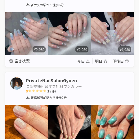
1
2
3
4
5
新大久保駅
から徒歩6分
Star
Stars
Stars
Stars
Stars
¥9,980
¥9,980
¥9,980
空き状況
今日
△
明日
◎
明後日
◎
PrivateNailSalonGyoen
ご新規様付替オフ無料ワンカラー
5
(
19
件)
1
2
3
4
5
新宿御苑前駅
から徒歩2分
Star
Stars
Stars
Stars
Stars