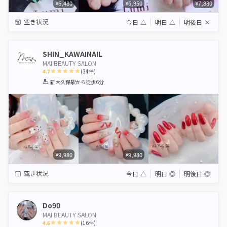
¥6,480
¥6,950
¥7,880
空き状況
今日
△
明日
△
明後日
×
SHIN_KAWAINAIL
MAI BEAUTY SALON
4.7
(
34
件)
1
2
3
4
5
新大久保駅
から徒歩6分
Star
Stars
Stars
Stars
Stars
¥9,980
¥9,980
空き状況
今日
△
明日
◎
明後日
◎
Do90
MAI BEAUTY SALON
4.6
(
16
件)