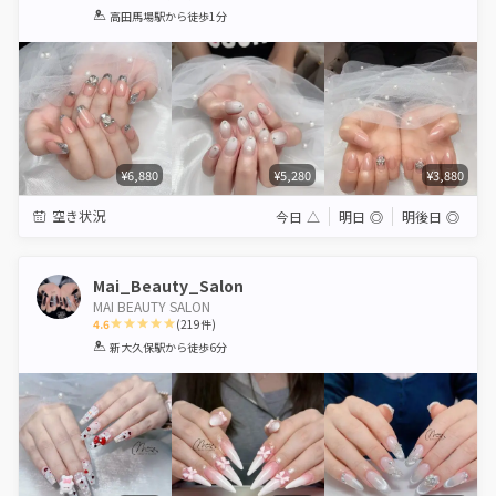
1
2
3
4
5
高田馬場駅
から徒歩1分
Star
Stars
Stars
Stars
Stars
¥6,880
¥5,280
¥3,880
空き状況
今日
△
明日
◎
明後日
◎
Mai_Beauty_Salon
MAI BEAUTY SALON
4.6
(
219
件)
1
2
3
4
5
新大久保駅
から徒歩6分
Star
Stars
Stars
Stars
Stars