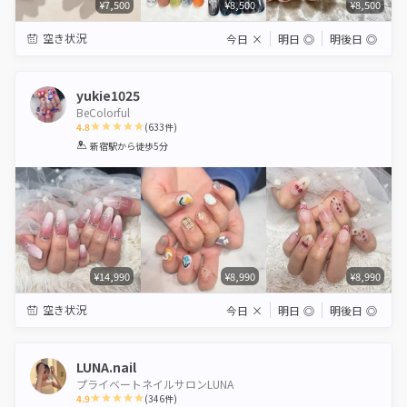
¥7,500
¥8,500
¥8,500
空き状況
今日
×
明日
◎
明後日
◎
yukie1025
BeColorful
4.8
(
633
件)
1
2
3
4
5
新宿駅
から徒歩5分
Star
Stars
Stars
Stars
Stars
¥14,990
¥8,990
¥8,990
空き状況
今日
×
明日
◎
明後日
◎
LUNA.nail
プライベートネイルサロンLUNA
4.9
(
346
件)