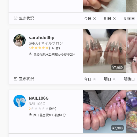
空き状況
今日
×
明日
×
明後日
sarahdollhp
SARAH ネイルサロン
5
(
163
件)
1
2
3
4
5
見沼代親水公園駅
から徒歩2分
Star
Stars
Stars
Stars
Stars
¥7,980
空き状況
今日
×
明日
×
明後日
NAIL106G
NAIL106G
0
(
0
件)
1
2
3
4
5
西日暮里駅
から徒歩1分
Star
Stars
Stars
Stars
Stars
¥7,900