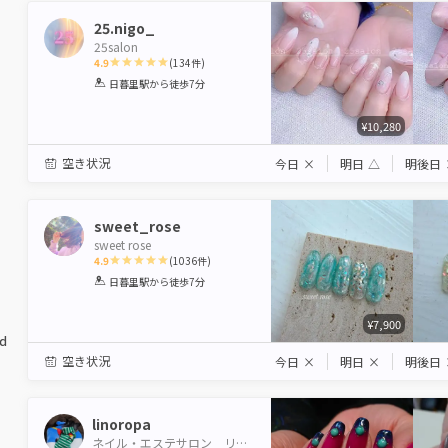
25.nigo_
25salon
4.9
(
134
件)
1
2
3
4
5
日暮里駅
から徒歩7分
Star
Stars
Stars
Stars
Stars
¥10,280
空き状況
今日
×
明日
△
明後日
sweet_rose
sweet rose
4.9
(
1036
件)
1
2
3
4
5
日暮里駅
から徒歩7分
Star
Stars
Stars
Stars
Stars
¥7,900
ed
空き状況
今日
×
明日
×
明後日
linoropa
ネイル・エステサロン リーノ・ロパ