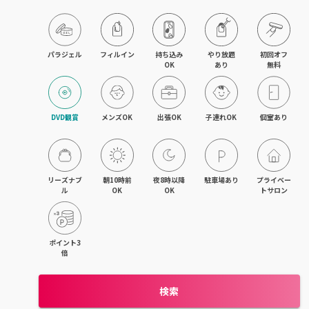
目黒・戸越・武蔵小山
北千住・町屋・亀有
パラジェル
フィルイン
持ち込み

やり放題

初回オフ

OK
あり
無料
錦糸町・小岩・青砥
吉祥寺・荻窪・三鷹
DVD観賞
メンズOK
出張OK
子連れOK
個室あり
立川・国立・国分寺
八王子・日野・昭島
リーズナブ
朝10時前
夜8時以降
駐車場あり
プライベー
ル
OK
OK
トサロン
中野・高円寺・阿佐ヶ谷
品川・大森・蒲田
ポイント3
倍
上野・日本橋・浅草
検索
日暮里・駒込・千駄木