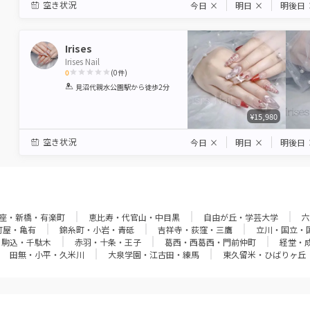
空き状況
今日
×
明日
×
明後日
Irises
Irises Nail
0
(
0
件)
1
2
3
4
5
見沼代親水公園駅
から徒歩2分
Star
Stars
Stars
Stars
Stars
¥15,980
空き状況
今日
×
明日
×
明後日
座・新橋・有楽町
恵比寿・代官山・中目黒
自由が丘・学芸大学
六
町屋・亀有
錦糸町・小岩・青砥
吉祥寺・荻窪・三鷹
立川・国立・
・駒込・千駄木
赤羽・十条・王子
葛西・西葛西・門前仲町
経堂・
田無・小平・久米川
大泉学園・江古田・練馬
東久留米・ひばりヶ丘