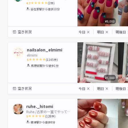
4.7
(
2
件)
1
2
3
4
5
谷在家駅
から徒歩10分
Star
Stars
Stars
Stars
Stars
¥9,000
空き状況
今日
×
明日
×
明後日
nailsalon_elmimi
elmimi
5
(
1145
件)
1
2
3
4
5
熊野前駅
から徒歩1分
Star
Stars
Stars
Stars
Stars
¥5,000
空き状況
今日
×
明日
×
明後日
ruhe._hitomi
Ruhe./古家の一室でやってます
5
(
128
件)
1
2
3
4
5
根津駅
から徒歩8分
Star
Stars
Stars
Stars
Stars