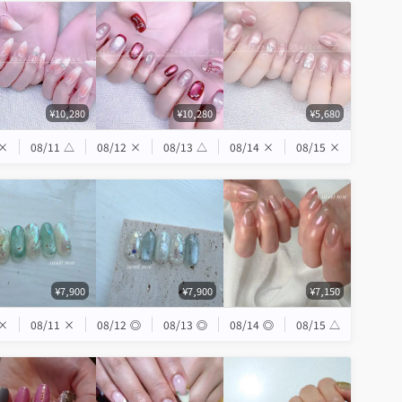
¥10,280
¥10,280
¥5,680
×
08/11
△
08/12
×
08/13
△
08/14
×
08/15
×
¥7,900
¥7,900
¥7,150
×
08/11
×
08/12
◎
08/13
◎
08/14
◎
08/15
△