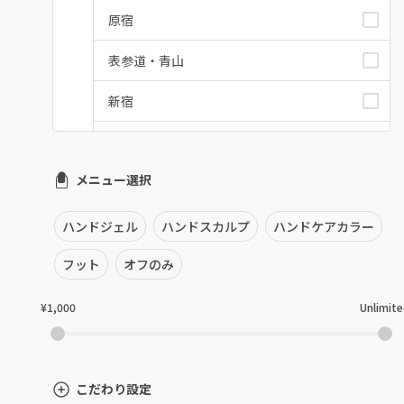
原宿
表参道・青山
新宿
池袋
メニュー選択
銀座・新橋・有楽町
恵比寿・代官山・中目黒
ハンドジェル
ハンドスカルプ
ハンドケアカラー
自由が丘・学芸大学
フット
オフのみ
六本木・麻布十番
¥1,000
Unlimit
三軒茶屋・用賀・二子玉川
下北沢・代々木上原
こだわり設定