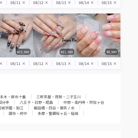
×
08/11
×
08/12
×
08/13
×
08/14
×
08/15
×
¥15,980
¥11,980
¥8,980
×
08/11
×
08/12
×
08/13
×
08/14
×
08/15
×
本木・麻布十番
三軒茶屋・用賀・二子玉川
国分寺
八王子・日野・昭島
中野・高円寺・阿佐ヶ谷
成城学園・狛江
飯田橋・四谷・御茶ノ水
調布・府中
多摩・聖蹟桜ヶ丘・稲城