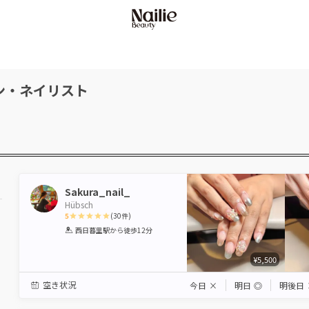
ン・ネイリスト
Sakura_nail_
Hübsch
5
(
30
件)
1
2
3
4
5
西日暮里駅
から徒歩12分
Star
Stars
Stars
Stars
Stars
¥5,500
空き状況
今日
×
明日
◎
明後日