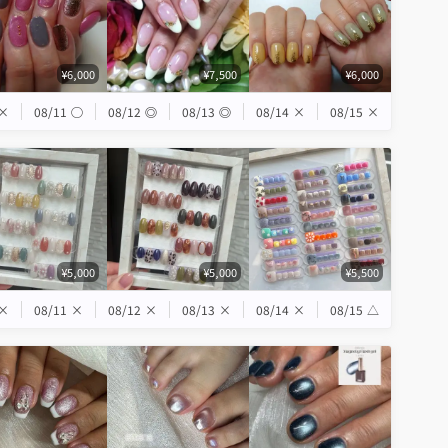
¥6,000
¥7,500
¥6,000
×
08/11
◯
08/12
◎
08/13
◎
08/14
×
08/15
×
¥5,000
¥5,000
¥5,500
×
08/11
×
08/12
×
08/13
×
08/14
×
08/15
△