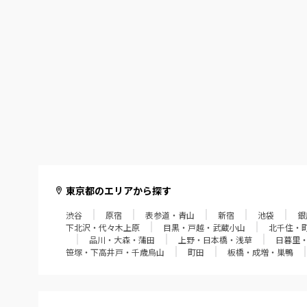
調布・府中
多摩・聖蹟桜ヶ丘・稲城
東京都のエリアから探す
渋谷
原宿
表参道・青山
新宿
池袋
銀
下北沢・代々木上原
目黒・戸越・武蔵小山
北千住・
品川・大森・蒲田
上野・日本橋・浅草
日暮里
笹塚・下高井戸・千歳烏山
町田
板橋・成増・巣鴨