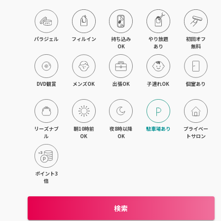
目黒・戸越・武蔵小山
北千住・町屋・亀有
パラジェル
フィルイン
持ち込み

やり放題

初回オフ

OK
あり
無料
錦糸町・小岩・青砥
吉祥寺・荻窪・三鷹
DVD観賞
メンズOK
出張OK
子連れOK
個室あり
立川・国立・国分寺
八王子・日野・昭島
リーズナブ
朝10時前
夜8時以降
駐車場あり
プライベー
ル
OK
OK
トサロン
中野・高円寺・阿佐ヶ谷
品川・大森・蒲田
ポイント3
倍
上野・日本橋・浅草
検索
日暮里・駒込・千駄木