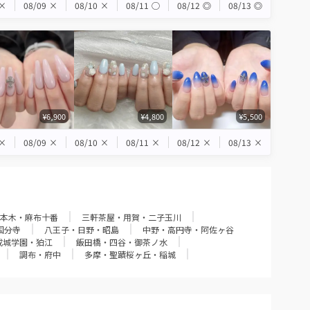
×
08/09
×
08/10
×
08/11
◯
08/12
◎
08/13
◎
¥6,900
¥4,800
¥5,500
×
08/09
×
08/10
×
08/11
×
08/12
×
08/13
×
本木・麻布十番
三軒茶屋・用賀・二子玉川
国分寺
八王子・日野・昭島
中野・高円寺・阿佐ヶ谷
成城学園・狛江
飯田橋・四谷・御茶ノ水
調布・府中
多摩・聖蹟桜ヶ丘・稲城