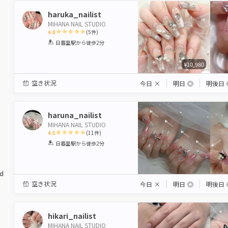
haruka_nailist
MIHANA NAIL STUDIO
4.8
(
5
件)
1
2
3
4
5
日暮里駅
から徒歩2分
Star
Stars
Stars
Stars
Stars
¥10,980
空き状況
今日
×
明日
◎
明後日
haruna_nailist
MIHANA NAIL STUDIO
4.5
(
11
件)
1
2
3
4
5
日暮里駅
から徒歩2分
Star
Stars
Stars
Stars
Stars
ed
空き状況
今日
×
明日
◎
明後日
hikari_nailist
MIHANA NAIL STUDIO