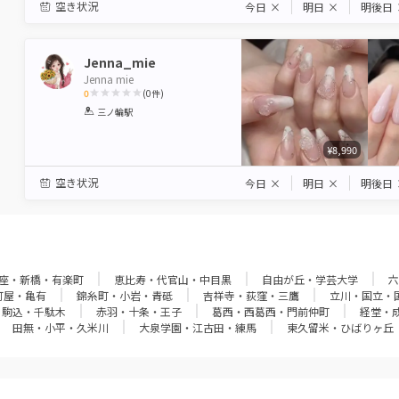
空き状況
今日
×
明日
×
明後日
Jenna_mie
Jenna mie
0
(
0
件)
1
2
3
4
5
三ノ輪駅
Star
Stars
Stars
Stars
Stars
¥8,990
空き状況
今日
×
明日
×
明後日
座・新橋・有楽町
恵比寿・代官山・中目黒
自由が丘・学芸大学
六
町屋・亀有
錦糸町・小岩・青砥
吉祥寺・荻窪・三鷹
立川・国立・
・駒込・千駄木
赤羽・十条・王子
葛西・西葛西・門前仲町
経堂・
田無・小平・久米川
大泉学園・江古田・練馬
東久留米・ひばりヶ丘