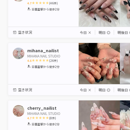
4.7
(
46
件)
1
2
3
4
5
日暮里駅
から徒歩2分
Star
Stars
Stars
Stars
Stars
空き状況
今日
×
明日
◎
明後日
mihana_nailist
MIHANA NAIL STUDIO
4.6
(
26
件)
1
2
3
4
5
日暮里駅
から徒歩2分
Star
Stars
Stars
Stars
Stars
空き状況
今日
×
明日
◎
明後日
cherry_nailist
MIHANA NAIL STUDIO
4.7
(
8
件)
1
2
3
4
5
日暮里駅
から徒歩2分
Star
Stars
Stars
Stars
Stars