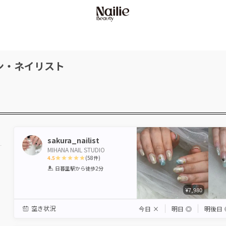
ン・ネイリスト
sakura_nailist
MIHANA NAIL STUDIO
4.5
(
58
件)
1
2
3
4
5
日暮里駅
から徒歩2分
Star
Stars
Stars
Stars
Stars
¥7,980
空き状況
今日
×
明日
◎
明後日