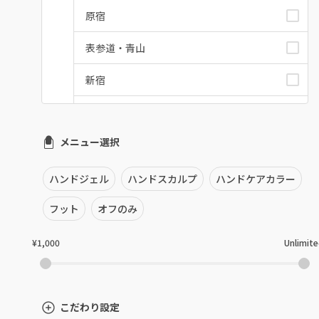
原宿
表参道・青山
新宿
池袋
メニュー選択
銀座・新橋・有楽町
恵比寿・代官山・中目黒
ハンドジェル
ハンドスカルプ
ハンドケアカラー
自由が丘・学芸大学
フット
オフのみ
六本木・麻布十番
¥1,000
Unlimit
三軒茶屋・用賀・二子玉川
下北沢・代々木上原
こだわり設定