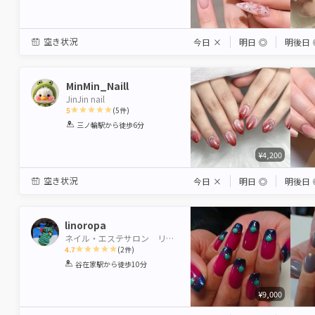
空き状況
今日
×
明日
◎
明後日
MinMin_Naill
JinJin nail
5
(
5
件)
1
2
3
4
5
三ノ輪駅
から徒歩6分
Star
Stars
Stars
Stars
Stars
¥4,200
空き状況
今日
×
明日
◎
明後日
linoropa
ネイル・エステサロン リーノ・ロパ
4.7
(
2
件)
1
2
3
4
5
谷在家駅
から徒歩10分
Star
Stars
Stars
Stars
Stars
¥9,000