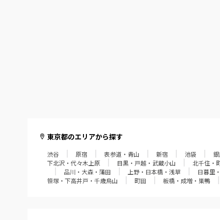
調布・府中
多摩・聖蹟桜ヶ丘・稲城
東京都のエリアから探す
渋谷
原宿
表参道・青山
新宿
池袋
銀
下北沢・代々木上原
目黒・戸越・武蔵小山
北千住・
品川・大森・蒲田
上野・日本橋・浅草
日暮里
笹塚・下高井戸・千歳烏山
町田
板橋・成増・巣鴨