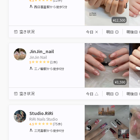
4.5
(
12
件)
1
2
3
4
5
西日暮里駅
から徒歩5分
Star
Stars
Stars
Stars
Stars
¥12,500
空き状況
今日
×
明日
◎
明後日
JinJin_nail
JinJin Nail
5
(
1
件)
1
2
3
4
5
三ノ輪駅
から徒歩6分
Star
Stars
Stars
Stars
Stars
¥3,590
空き状況
今日
△
明日
◎
明後日
Studio.RiRi
RiRi Nails Studio
4.5
(
75
件)
1
2
3
4
5
三河島駅
から徒歩4分
Star
Stars
Stars
Stars
Stars