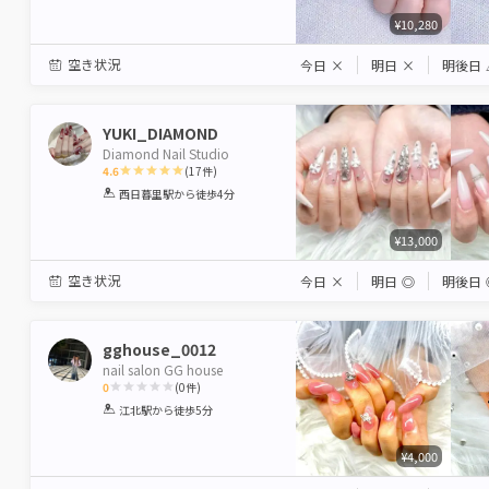
¥10,280
空き状況
今日
×
明日
×
明後日
YUKI_DIAMOND
Diamond Nail Studio
4.6
(
17
件)
1
2
3
4
5
西日暮里駅
から徒歩4分
Star
Stars
Stars
Stars
Stars
¥13,000
空き状況
今日
×
明日
◎
明後日
gghouse_0012
nail salon GG house
0
(
0
件)
1
2
3
4
5
江北駅
から徒歩5分
Star
Stars
Stars
Stars
Stars
¥4,000