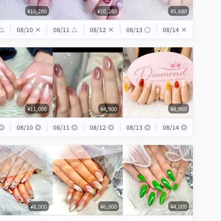
¥10,280
¥10,280
¥5,680
△
08/10
×
08/11
△
08/12
×
08/13
◯
08/14
×
¥11,000
¥4,900
¥8,900
◎
08/10
◎
08/11
◎
08/12
◎
08/13
◎
08/14
◎
¥8,000
¥6,000
¥4,000