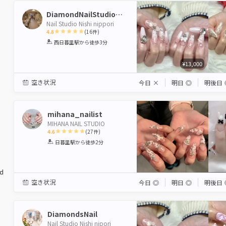
DiamondNailStudioNishinipori
Nail Studio Nishi nippori
4.8
(
16
件)
1
2
3
4
5
西日暮里駅
から徒歩3分
Star
Stars
Stars
Stars
Stars
¥13,000
空き状況
今日
×
明日
◎
明後日
mihana_nailist
MIHANA NAIL STUDIO
4.6
(
27
件)
1
2
3
4
5
日暮里駅
から徒歩2分
Star
Stars
Stars
Stars
Stars
ed
空き状況
今日
◎
明日
◎
明後日
DiamondsNail
Nail Studio Nishi nipori