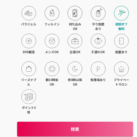
目黒・戸越・武蔵小山
北千住・町屋・亀有
パラジェル
フィルイン
持ち込み

やり放題

初回オフ

OK
あり
無料
錦糸町・小岩・青砥
吉祥寺・荻窪・三鷹
DVD観賞
メンズOK
出張OK
子連れOK
個室あり
立川・国立・国分寺
八王子・日野・昭島
リーズナブ
朝10時前
夜8時以降
駐車場あり
プライベー
ル
OK
OK
トサロン
中野・高円寺・阿佐ヶ谷
品川・大森・蒲田
ポイント3
倍
上野・日本橋・浅草
検索
日暮里・駒込・千駄木