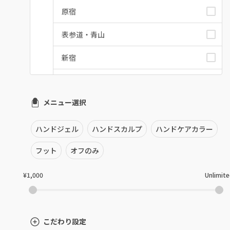
原宿
表参道・青山
新宿
池袋
メニュー選択
銀座・新橋・有楽町
恵比寿・代官山・中目黒
ハンドジェル
ハンドスカルプ
ハンドケアカラー
自由が丘・学芸大学
フット
オフのみ
六本木・麻布十番
¥1,000
Unlimit
三軒茶屋・用賀・二子玉川
下北沢・代々木上原
こだわり設定