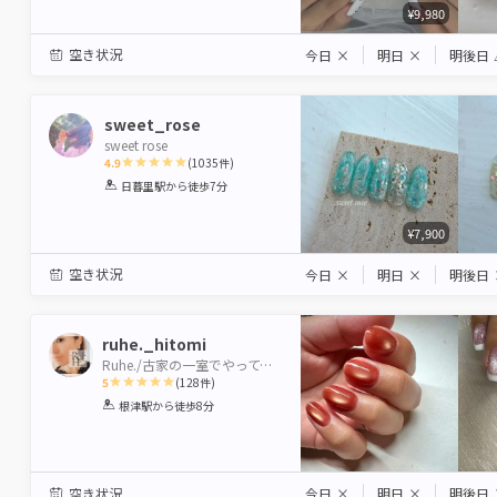
¥9,980
空き状況
今日
×
明日
×
明後日
sweet_rose
sweet rose
4.9
(
1035
件)
1
2
3
4
5
日暮里駅
から徒歩7分
Star
Stars
Stars
Stars
Stars
¥7,900
空き状況
今日
×
明日
×
明後日
ruhe._hitomi
Ruhe./古家の一室でやってます
5
(
128
件)
1
2
3
4
5
根津駅
から徒歩8分
Star
Stars
Stars
Stars
Stars
空き状況
今日
×
明日
×
明後日