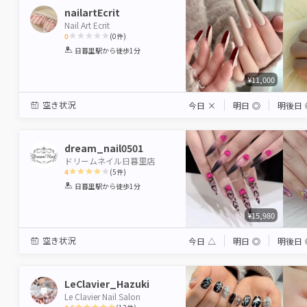
nailartEcrit
Nail Art Ecrit
0
(
0
件)
1
2
3
4
5
日暮里駅
から徒歩1分
Star
Stars
Stars
Stars
Stars
¥11,000
空き状況
今日
×
明日
◎
明後日
dream_nail0501
ドリームネイル日暮里店
4
(
5
件)
1
2
3
4
5
日暮里駅
から徒歩1分
Star
Stars
Stars
Stars
Stars
¥15,980
空き状況
今日
△
明日
◎
明後日
LeClavier_Hazuki
Le Clavier Nail Salon