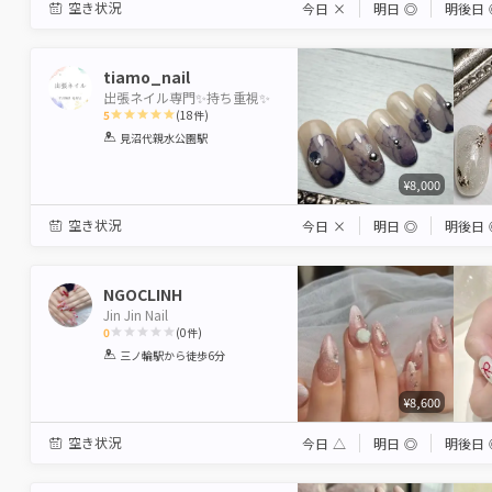
空き状況
今日
×
明日
◎
明後日
tiamo_nail
出張ネイル専門✨持ち重視✨
5
(
18
件)
1
2
3
4
5
見沼代親水公園駅
Star
Stars
Stars
Stars
Stars
¥8,000
空き状況
今日
×
明日
◎
明後日
NGOCLINH
Jin Jin Nail
0
(
0
件)
1
2
3
4
5
三ノ輪駅
から徒歩6分
Star
Stars
Stars
Stars
Stars
¥8,600
空き状況
今日
△
明日
◎
明後日