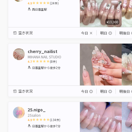
4.9
(
24
件)
1
2
3
4
5
西日暮里駅
Star
Stars
Stars
Stars
Stars
¥13,000
空き状況
今日
×
明日
◎
明後日
cherry_nailist
MIHANA NAIL STUDIO
4.7
(
8
件)
1
2
3
4
5
日暮里駅
から徒歩2分
Star
Stars
Stars
Stars
Stars
空き状況
今日
◎
明日
◎
明後日
25.nigo_
25salon
4.9
(
134
件)
1
2
3
4
5
日暮里駅
から徒歩7分
Star
Stars
Stars
Stars
Stars