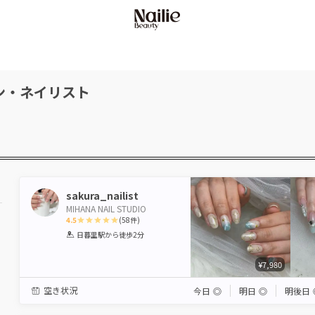
ン・ネイリスト
sakura_nailist
MIHANA NAIL STUDIO
4.5
(
58
件)
1
2
3
4
5
日暮里駅
から徒歩2分
Star
Stars
Stars
Stars
Stars
¥7,980
空き状況
今日
◎
明日
◎
明後日