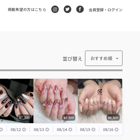
掲載希望の方はこちら
会員登録・ログイン
並び替え
おすすめ順
¥7,200
¥8,800
¥8,800
◎
08/12
◎
08/13
◎
08/14
◎
08/15
◎
08/16
◎