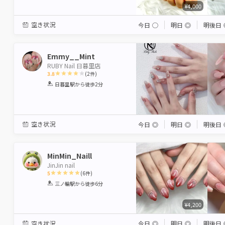
¥4,000
空き状況
今日
◯
明日
◎
明後日
Emmy__Mint
RUBY Nail 日暮里店
3.8
(
2
件)
1
2
3
4
5
日暮里駅
から徒歩2分
Star
Stars
Stars
Stars
Stars
空き状況
今日
◎
明日
◎
明後日
MinMin_Naill
JinJin nail
5
(
6
件)
1
2
3
4
5
三ノ輪駅
から徒歩6分
Star
Stars
Stars
Stars
Stars
¥4,200
空き状況
今日
◎
明日
◎
明後日