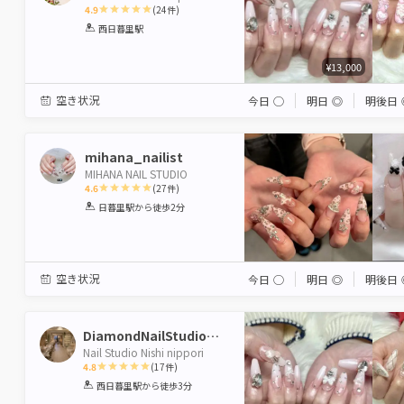
4.9
(
24
件)
1
2
3
4
5
西日暮里駅
Star
Stars
Stars
Stars
Stars
¥13,000
空き状況
今日
◯
明日
◎
明後日
mihana_nailist
MIHANA NAIL STUDIO
4.6
(
27
件)
1
2
3
4
5
日暮里駅
から徒歩2分
Star
Stars
Stars
Stars
Stars
空き状況
今日
◯
明日
◎
明後日
DiamondNailStudioNishinipori
Nail Studio Nishi nippori
4.8
(
17
件)
1
2
3
4
5
西日暮里駅
から徒歩3分
Star
Stars
Stars
Stars
Stars