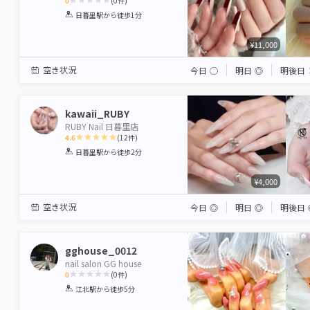
0
(
0
件)
1
2
3
4
5
日暮里駅
から徒歩1分
Star
Stars
Stars
Stars
Stars
¥11,000
空き状況
今日
◯
明日
◎
明後日
kawaii_RUBY
RUBY Nail 日暮里店
4.6
(
12
件)
1
2
3
4
5
日暮里駅
から徒歩2分
Star
Stars
Stars
Stars
Stars
¥4,000
空き状況
今日
◎
明日
◎
明後日
gghouse_0012
nail salon GG house
0
(
0
件)
1
2
3
4
5
江北駅
から徒歩5分
Star
Stars
Stars
Stars
Stars