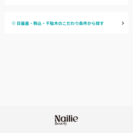
ハンドジェル
表参道・青山
日暮里・駒込・千駄木のこだわり条件から探す
ハンドスカルプ
パラジェル
新宿
ハンドケアカラー
フィルイン
池袋
フット
持ち込み OK
銀座・新橋・有楽町
オフのみ
やり放題 あり
恵比寿・代官山・中目黒
初回オフ 無料
自由が丘・学芸大学