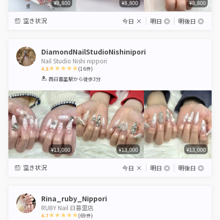
¥8,800
¥8,800
¥8,800
空き状況
今日
×
明日
◎
明後日
◎
DiamondNailStudioNishinipori
Nail Studio Nishi nippori
4.8
(
16
件)
1
2
3
4
5
西日暮里駅
から徒歩3分
Star
Stars
Stars
Stars
Stars
¥13,000
¥13,000
¥13,000
空き状況
今日
×
明日
◎
明後日
◎
Rina_ruby_Nippori
RUBY Nail 日暮里店
4.7
(
69
件)