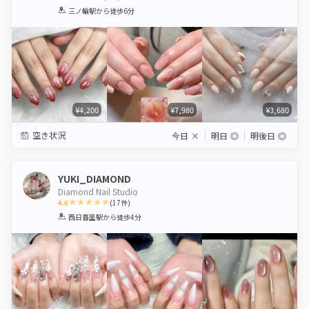
1
2
3
4
5
三ノ輪駅
から徒歩6分
Star
Stars
Stars
Stars
Stars
¥4,200
¥7,980
¥3,680
空き状況
今日
×
明日
◎
明後日
◎
YUKI_DIAMOND
Diamond Nail Studio
4.6
(
17
件)
1
2
3
4
5
西日暮里駅
から徒歩4分
Star
Stars
Stars
Stars
Stars