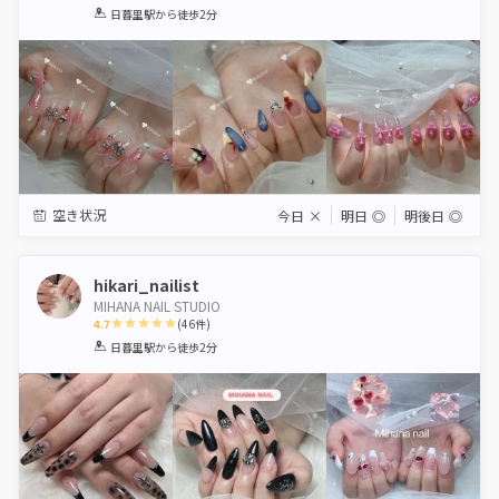
1
2
3
4
5
日暮里駅
から徒歩2分
Star
Stars
Stars
Stars
Stars
空き状況
今日
×
明日
◎
明後日
◎
hikari_nailist
MIHANA NAIL STUDIO
4.7
(
46
件)
1
2
3
4
5
日暮里駅
から徒歩2分
Star
Stars
Stars
Stars
Stars