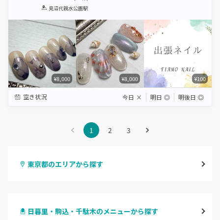
1
2
3
4
5
見沼代親水公園駅
Star
Stars
Stars
Stars
Stars
¥8,000
¥8,000
¥100
空き状況
今日
×
明日
◎
明後日
◎
1
2
3
東京都のエリアから探す
渋谷
日暮里・駒込・千駄木のメニューから探す
原宿