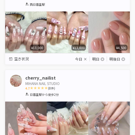
1
2
3
4
5
西日暮里駅
Star
Stars
Stars
Stars
Stars
¥13,000
¥13,000
¥4,500
空き状況
今日
×
明日
◎
明後日
◎
cherry_nailist
MIHANA NAIL STUDIO
4.7
(
8
件)
1
2
3
4
5
日暮里駅
から徒歩2分
Star
Stars
Stars
Stars
Stars