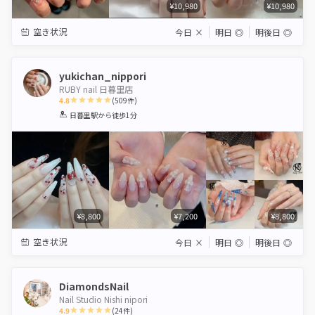
¥10,980
¥10,980
空き状況
今日
×
明日
◎
明後日
◎
yukichan_nippori
RUBY nail 日暮里店
4.8
(
509
件)
1
2
3
4
5
日暮里駅
から徒歩1分
Star
Stars
Stars
Stars
Stars
¥8,800
¥7,200
¥8,800
空き状況
今日
×
明日
◎
明後日
◎
DiamondsNail
Nail Studio Nishi nipori
4.9
(
24
件)