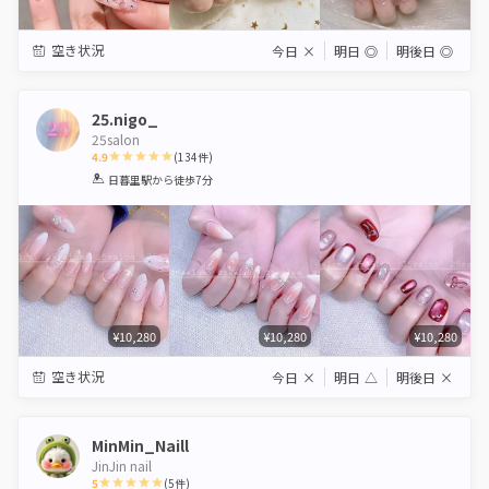
空き状況
今日
×
明日
◎
明後日
◎
25.nigo_
25salon
4.9
(
134
件)
1
2
3
4
5
日暮里駅
から徒歩7分
Star
Stars
Stars
Stars
Stars
¥10,280
¥10,280
¥10,280
空き状況
今日
×
明日
△
明後日
×
MinMin_Naill
JinJin nail
5
(
5
件)