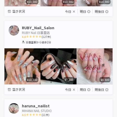
¥10,980
¥10,980
¥10,980
空き状況
今日
×
明日
◎
明後日
◎
RUBY_Nail_Salon
RUBY Nail 日暮里店
4.8
(
127
件)
1
2
3
4
5
日暮里駅
から徒歩2分
Star
Stars
Stars
Stars
Stars
¥10,700
¥7,200
¥8,800
空き状況
今日
×
明日
◎
明後日
◎
haruna_nailist
MIHANA NAIL STUDIO
4.5
(
11
件)