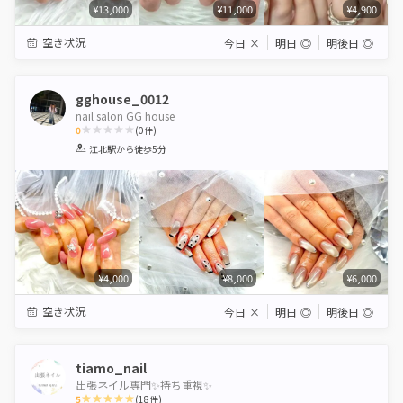
¥13,000
¥11,000
¥4,900
空き状況
今日
×
明日
◎
明後日
◎
gghouse_0012
nail salon GG house
0
(
0
件)
1
2
3
4
5
江北駅
から徒歩5分
Star
Stars
Stars
Stars
Stars
¥4,000
¥8,000
¥6,000
空き状況
今日
×
明日
◎
明後日
◎
tiamo_nail
出張ネイル専門✨持ち重視✨
5
(
18
件)