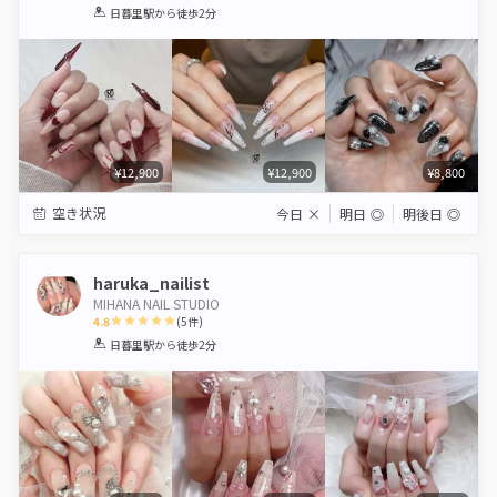
1
2
3
4
5
日暮里駅
から徒歩2分
Star
Stars
Stars
Stars
Stars
¥12,900
¥12,900
¥8,800
空き状況
今日
×
明日
◎
明後日
◎
haruka_nailist
MIHANA NAIL STUDIO
4.8
(
5
件)
1
2
3
4
5
日暮里駅
から徒歩2分
Star
Stars
Stars
Stars
Stars