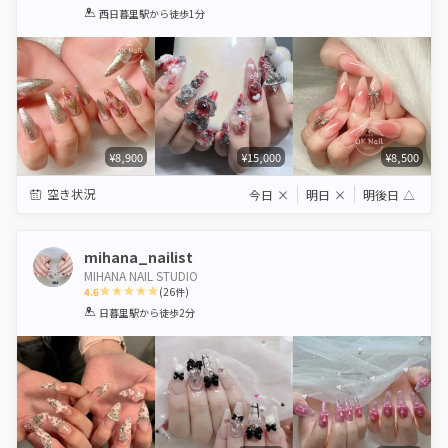
1
2
3
4
5
西日暮里駅
から徒歩1分
Star
Stars
Stars
Stars
Stars
¥8,900
¥15,000
¥8,500
空き状況
今日
×
明日
×
明後日
△
mihana_nailist
MIHANA NAIL STUDIO
4.6
(
26
件)
1
2
3
4
5
日暮里駅
から徒歩2分
Star
Stars
Stars
Stars
Stars