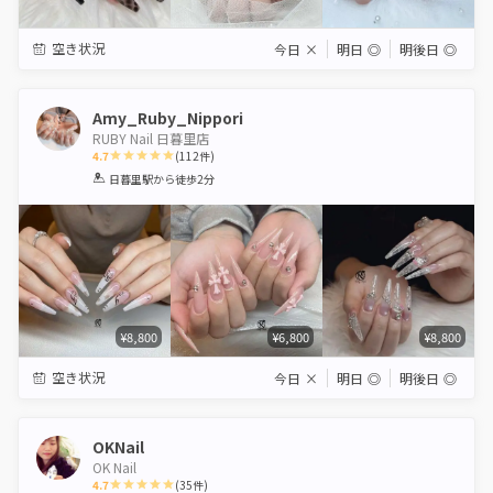
空き状況
今日
×
明日
◎
明後日
◎
Amy_Ruby_Nippori
RUBY Nail 日暮里店
4.7
(
112
件)
1
2
3
4
5
日暮里駅
から徒歩2分
Star
Stars
Stars
Stars
Stars
¥8,800
¥6,800
¥8,800
空き状況
今日
×
明日
◎
明後日
◎
OKNail
OK Nail
4.7
(
35
件)