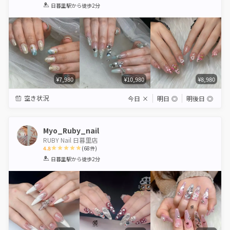
1
2
3
4
5
日暮里駅
から徒歩2分
Star
Stars
Stars
Stars
Stars
¥7,980
¥10,980
¥8,980
空き状況
今日
×
明日
◎
明後日
◎
Myo_Ruby_nail
RUBY Nail 日暮里店
4.8
(
68
件)
1
2
3
4
5
日暮里駅
から徒歩2分
Star
Stars
Stars
Stars
Stars