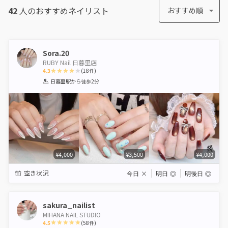
42
人のおすすめ
ネイリスト
おすすめ順
Sora.20
RUBY Nail 日暮里店
4.3
(
18
件)
1
2
3
4
5
日暮里駅
から徒歩2分
Star
Stars
Stars
Stars
Stars
¥4,000
¥3,500
¥4,000
空き状況
今日
×
明日
◎
明後日
◎
sakura_nailist
MIHANA NAIL STUDIO
4.5
(
58
件)