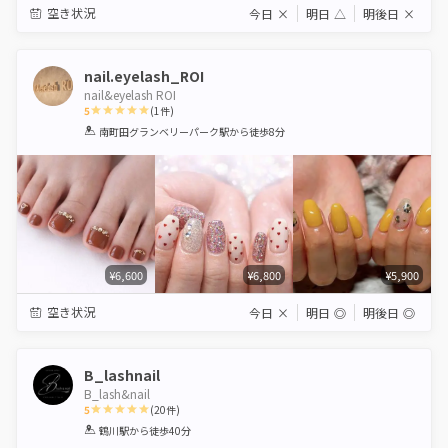
空き状況
今日
×
明日
△
明後日
×
nail.eyelash_ROI
nail&eyelash ROI
5
(
1
件)
1
2
3
4
5
南町田グランベリーパーク駅
から徒歩8分
Star
Stars
Stars
Stars
Stars
¥6,600
¥6,800
¥5,900
空き状況
今日
×
明日
◎
明後日
◎
B_lashnail
B_lash&nail
5
(
20
件)
1
2
3
4
5
鶴川駅
から徒歩40分