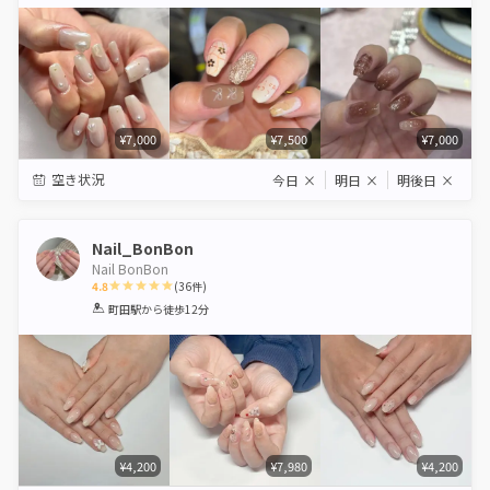
Star
Stars
Stars
Stars
Stars
¥7,000
¥7,500
¥7,000
空き状況
今日
×
明日
×
明後日
×
Nail_BonBon
Nail BonBon
4.8
(
36
件)
1
2
3
4
5
町田駅
から徒歩12分
Star
Stars
Stars
Stars
Stars
¥4,200
¥7,980
¥4,200