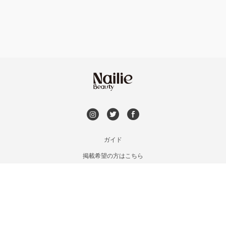
持ち込み OK
銀座・新橋・有楽町
オフのみ
やり放題 あり
恵比寿・代官山・中目黒
初回オフ 無料
自由が丘・学芸大学
DVD観賞
六本木・麻布十番
メンズOK
ガイド
三軒茶屋・用賀・二子玉川
掲載希望の方はこちら
出張OK
利用規約
下北沢・代々木上原
お問い合わせ
子連れOK
特定商取引法に基づく表記
目黒・戸越・武蔵小山
プライバシーポリシー