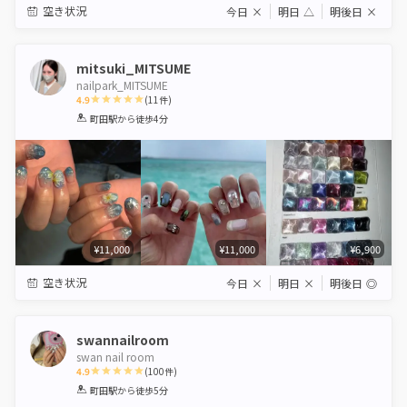
空き状況
今日
×
明日
△
明後日
×
mitsuki_MITSUME
nailpark_MITSUME
4.9
(
11
件)
1
2
3
4
5
町田駅
から徒歩4分
Star
Stars
Stars
Stars
Stars
¥11,000
¥11,000
¥6,900
空き状況
今日
×
明日
×
明後日
◎
swannailroom
swan nail room
4.9
(
100
件)
1
2
3
4
5
町田駅
から徒歩5分
Star
Stars
Stars
Stars
Stars