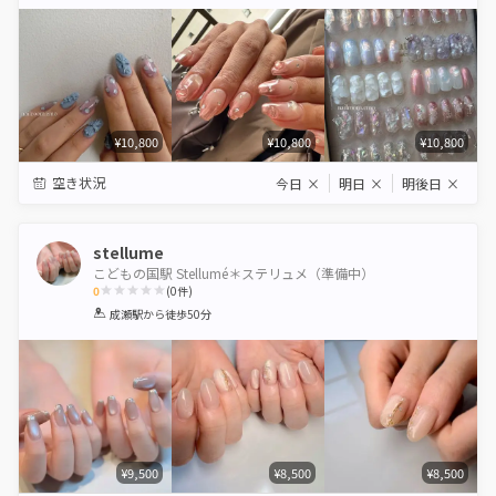
Star
Stars
Stars
Stars
Stars
¥10,800
¥10,800
¥10,800
空き状況
今日
×
明日
×
明後日
×
stellume
こどもの国駅 Stellumé＊ステリュメ（準備中）
0
(
0
件)
1
2
3
4
5
成瀬駅
から徒歩50分
Star
Stars
Stars
Stars
Stars
¥9,500
¥8,500
¥8,500