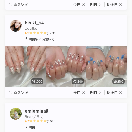
空き状況
今日
×
明日
×
明後日
×
hibiki_94
L'oeillet
4.9
(
22
件)
1
2
3
4
5
町田駅
から徒歩7分
Star
Stars
Stars
Stars
Stars
¥8,000
¥9,500
¥9,500
空き状況
今日
×
明日
×
明後日
×
emieminail
Brun(ﾌﾞﾘｭﾝ)
4.9
(
168
件)
1
2
3
4
5
町田