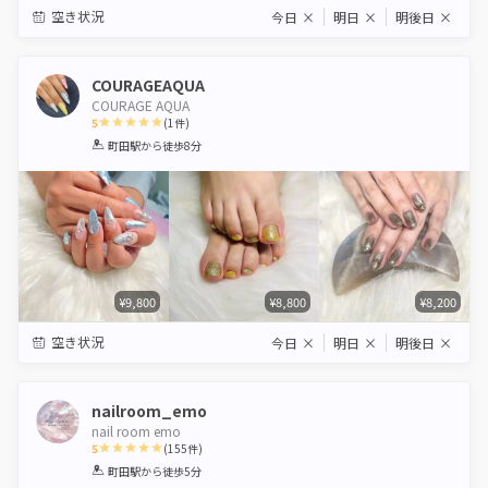
空き状況
今日
×
明日
×
明後日
×
COURAGEAQUA
COURAGE AQUA
5
(
1
件)
1
2
3
4
5
町田駅
から徒歩8分
Star
Stars
Stars
Stars
Stars
¥9,800
¥8,800
¥8,200
空き状況
今日
×
明日
×
明後日
×
nailroom_emo
nail room emo
5
(
155
件)
1
2
3
4
5
町田駅
から徒歩5分