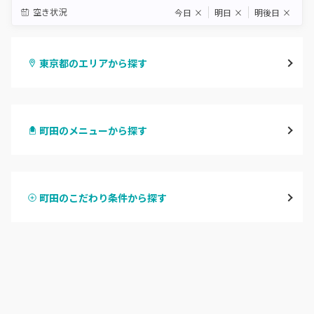
空き状況
今日
×
明日
×
明後日
×
東京都のエリアから探す
渋谷
町田のメニューから探す
原宿
ハンドジェル
表参道・青山
町田のこだわり条件から探す
ハンドスカルプ
パラジェル
新宿
ハンドケアカラー
フィルイン
池袋
フット