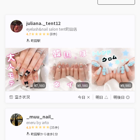
juliana._tent12
eyelash&nail salon tent町田店
4.7
(
8
件)
1
2
3
4
5
町田駅
Star
Stars
Stars
Stars
Stars
¥7,980
¥8,980
¥9,980
空き状況
今日
×
明日
△
明後日
◎
_muu_nail_
eneru by arto
4.9
(
35
件)
1
2
3
4
5
町田駅
から徒歩1分
Star
Stars
Stars
Stars
Stars