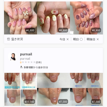
Star
Stars
Stars
Stars
Stars
¥6,600
¥8,800
¥8,800
空き状況
今日
×
明日
◯
明後日
×
purnail
pur nail
0
(
0
件)
1
2
3
4
5
多摩境駅
から徒歩30分
Star
Stars
Stars
Stars
Stars
¥70,000
¥7,000
¥7,000