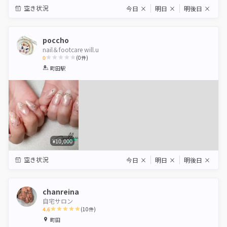
空き状況
今日
×
明日
×
明後日
×
poccho
nail＆footcare will.u
0
(
0
件)
1
2
3
4
5
町田駅
Star
Stars
Stars
Stars
Stars
¥10,000
空き状況
今日
×
明日
×
明後日
×
chanreina
自宅サロン
4.6
(
10
件)
1
2
3
4
5
町田