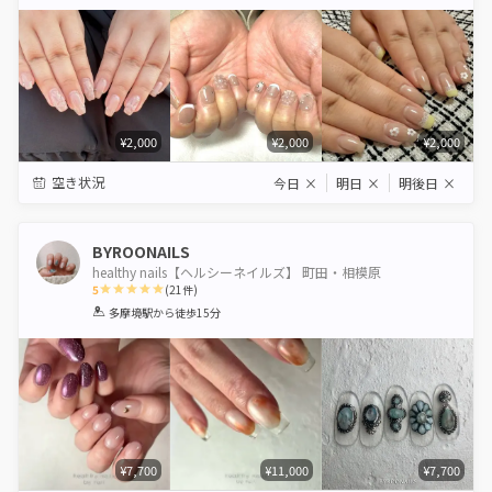
Star
Stars
Stars
Stars
Stars
¥2,000
¥2,000
¥2,000
空き状況
今日
×
明日
×
明後日
×
BYROONAILS
healthy nails【ヘルシーネイルズ】 町田・相模原
5
(
21
件)
1
2
3
4
5
多摩境駅
から徒歩15分
Star
Stars
Stars
Stars
Stars
¥7,700
¥11,000
¥7,700