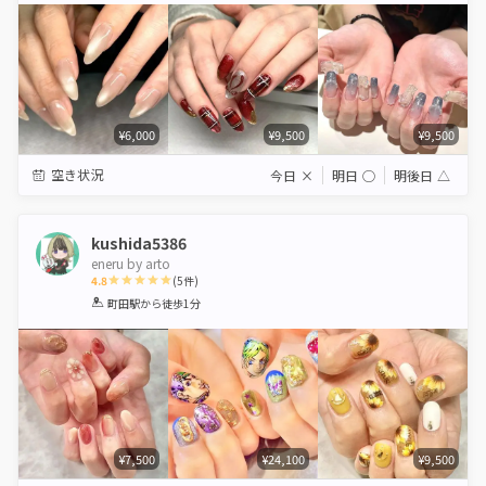
¥6,000
¥9,500
¥9,500
空き状況
今日
×
明日
◯
明後日
△
kushida5386
eneru by arto
4.8
(
5
件)
1
2
3
4
5
町田駅
から徒歩1分
Star
Stars
Stars
Stars
Stars
¥7,500
¥24,100
¥9,500