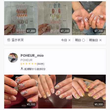
¥7,200
¥7,200
¥7,200
空き状況
今日
×
明日
◯
明後日
×
POHEUR_mio
POHEUR
5
(
44
件)
1
2
3
4
5
成瀬駅
から徒歩8分
Star
Stars
Stars
Stars
Stars
¥9,000
¥9,000