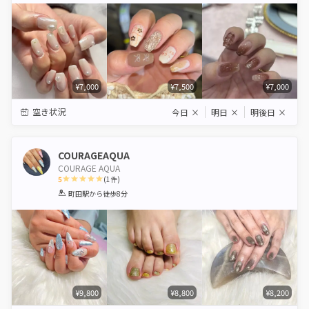
¥7,000
¥7,500
¥7,000
空き状況
今日
×
明日
×
明後日
×
COURAGEAQUA
COURAGE AQUA
5
(
1
件)
1
2
3
4
5
町田駅
から徒歩8分
Star
Stars
Stars
Stars
Stars
¥9,800
¥8,800
¥8,200