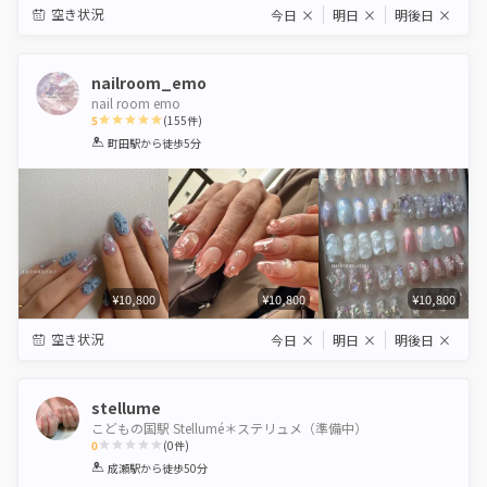
空き状況
今日
×
明日
×
明後日
×
nailroom_emo
nail room emo
5
(
155
件)
1
2
3
4
5
町田駅
から徒歩5分
Star
Stars
Stars
Stars
Stars
¥10,800
¥10,800
¥10,800
空き状況
今日
×
明日
×
明後日
×
stellume
こどもの国駅 Stellumé＊ステリュメ（準備中）
0
(
0
件)
1
2
3
4
5
成瀬駅
から徒歩50分