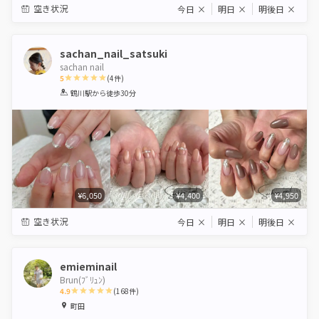
空き状況
今日
×
明日
×
明後日
×
sachan_nail_satsuki
sachan nail
5
(
4
件)
1
2
3
4
5
鶴川駅
から徒歩30分
Star
Stars
Stars
Stars
Stars
¥6,050
¥4,400
¥4,950
空き状況
今日
×
明日
×
明後日
×
emieminail
Brun(ﾌﾞﾘｭﾝ)
4.9
(
168
件)
1
2
3
4
5
町田
Star
Stars
Stars
Stars
Stars