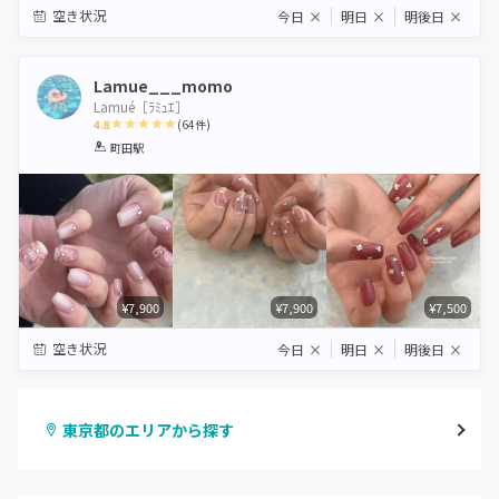
空き状況
今日
×
明日
×
明後日
×
Lamue___momo
Lamué［ﾗﾐｭｴ］
4.8
(
64
件)
1
2
3
4
5
町田駅
Star
Stars
Stars
Stars
Stars
¥7,900
¥7,900
¥7,500
空き状況
今日
×
明日
×
明後日
×
東京都のエリアから探す
渋谷