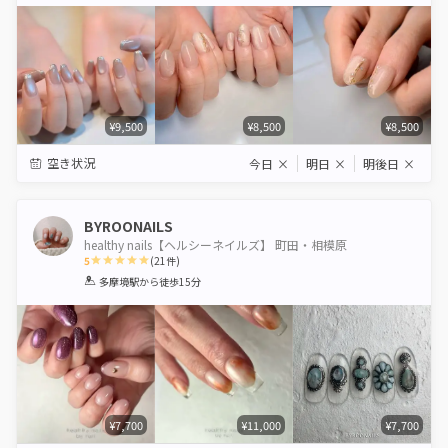
Star
Stars
Stars
Stars
Stars
¥9,500
¥8,500
¥8,500
空き状況
今日
×
明日
×
明後日
×
BYROONAILS
healthy nails【ヘルシーネイルズ】 町田・相模原
5
(
21
件)
1
2
3
4
5
多摩境駅
から徒歩15分
Star
Stars
Stars
Stars
Stars
¥7,700
¥11,000
¥7,700