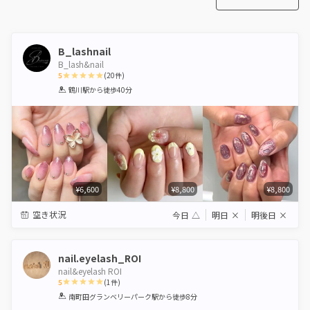
B_lashnail
B_lash&nail
5
(
20
件)
1
2
3
4
5
鶴川駅
から徒歩40分
Star
Stars
Stars
Stars
Stars
¥6,600
¥8,800
¥8,800
空き状況
今日
△
明日
×
明後日
×
nail.eyelash_ROI
nail&eyelash ROI
5
(
1
件)
1
2
3
4
5
南町田グランベリーパーク駅
から徒歩8分
Star
Stars
Stars
Stars
Stars