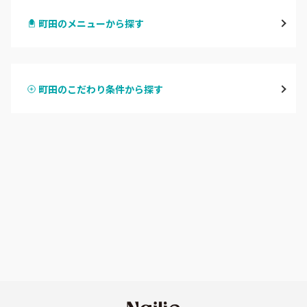
町田のメニューから探す
原宿
ハンドジェル
表参道・青山
町田のこだわり条件から探す
ハンドスカルプ
パラジェル
新宿
ハンドケアカラー
フィルイン
池袋
フット
持ち込み OK
銀座・新橋・有楽町
オフのみ
やり放題 あり
恵比寿・代官山・中目黒
初回オフ 無料
自由が丘・学芸大学