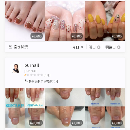
¥6,600
¥6,800
¥5,900
空き状況
今日
×
明日
◎
明後日
◎
purnail
pur nail
0
(
0
件)
1
2
3
4
5
多摩境駅
から徒歩30分
Star
Stars
Stars
Stars
Stars
¥70,000
¥7,000
¥7,000