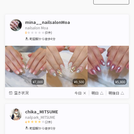
mina__nailsalonMoa
nailsalon Moa
0
(
0
件)
1
2
3
4
5
町田駅
から徒歩4分
Star
Stars
Stars
Stars
Stars
¥7,000
¥9,500
¥5,800
空き状況
今日
×
明日
△
明後日
△
chika_MITSUME
nailpark_MITSUME
4
(
2
件)
1
2
3
4
5
町田駅
から徒歩5分
Star
Stars
Stars
Stars
Stars