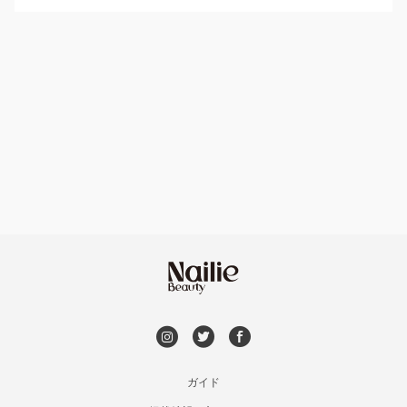
パラジェル
新宿
ハンドケアカラー
フィルイン
池袋
フット
持ち込み OK
銀座・新橋・有楽町
オフのみ
やり放題 あり
恵比寿・代官山・中目黒
初回オフ 無料
自由が丘・学芸大学
DVD観賞
六本木・麻布十番
メンズOK
ガイド
三軒茶屋・用賀・二子玉川