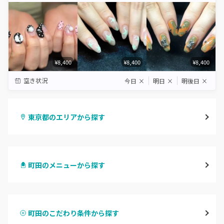
¥8,400
¥8,400
¥8,400
空き状況
今日
×
明日
×
明後日
×
東京都のエリアから探す
渋谷
町田のメニューから探す
原宿
ハンドジェル
表参道・青山
町田のこだわり条件から探す
ハンドスカルプ