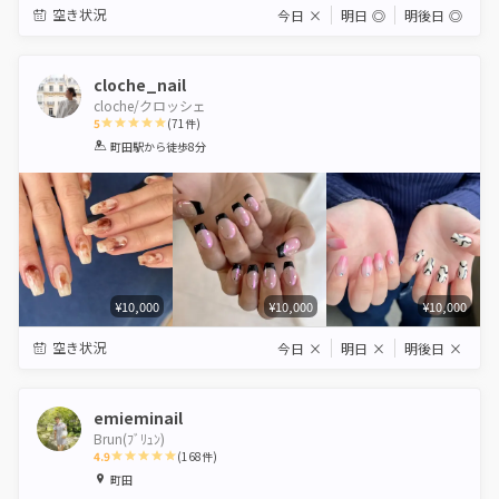
空き状況
今日
×
明日
◎
明後日
◎
cloche_nail
cloche/クロッシェ
5
(
71
件)
1
2
3
4
5
町田駅
から徒歩8分
Star
Stars
Stars
Stars
Stars
¥10,000
¥10,000
¥10,000
空き状況
今日
×
明日
×
明後日
×
emieminail
Brun(ﾌﾞﾘｭﾝ)
4.9
(
168
件)
1
2
3
4
5
町田