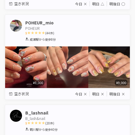
空き状況
今日
×
明日
△
明後日
◯
POHEUR_mio
POHEUR
5
(
44
件)
1
2
3
4
5
成瀬駅
から徒歩8分
Star
Stars
Stars
Stars
Stars
¥9,000
¥9,000
空き状況
今日
×
明日
×
明後日
×
B_lashnail
B_lash&nail
5
(
20
件)
1
2
3
4
5
鶴川駅
から徒歩40分
Star
Stars
Stars
Stars
Stars