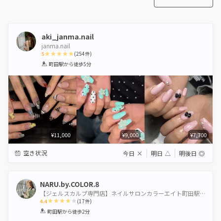
aki_janma.nail
janma.nail
5
(
254
件)
1
2
3
4
5
町田駅
から徒歩5分
Star
Stars
Stars
Stars
Stars
¥11,000
¥9,000
¥7,700
空き状況
今日
×
明日
△
明後日
◎
NARU.by.COLOR.8
【ジェルスカルプ専門店】ネイルサロンカラーエイト町田駅前店
4.4
(
17
件)
1
2
3
4
5
町田駅
から徒歩2分
Star
Stars
Stars
Stars
Stars