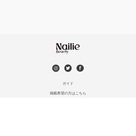
持ち込み OK
銀座・新橋・有楽町
オフのみ
やり放題 あり
恵比寿・代官山・中目黒
初回オフ 無料
自由が丘・学芸大学
DVD観賞
六本木・麻布十番
メンズOK
ガイド
三軒茶屋・用賀・二子玉川
掲載希望の方はこちら
出張OK
利用規約
下北沢・代々木上原
お問い合わせ
子連れOK
特定商取引法に基づく表記
目黒・戸越・武蔵小山
プライバシーポリシー