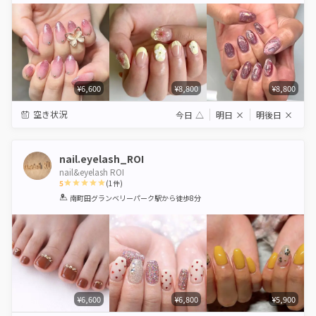
¥6,600
¥8,800
¥8,800
空き状況
今日
△
明日
×
明後日
×
nail.eyelash_ROI
nail&eyelash ROI
5
(
1
件)
1
2
3
4
5
南町田グランベリーパーク駅
から徒歩8分
Star
Stars
Stars
Stars
Stars
¥6,600
¥6,800
¥5,900