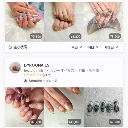
Star
Stars
Stars
Stars
Stars
¥9,800
¥8,800
¥8,200
空き状況
今日
×
明日
×
明後日
×
BYROONAILS
healthy nails【ヘルシーネイルズ】 町田・相模原
5
(
21
件)
1
2
3
4
5
多摩境駅
から徒歩15分
Star
Stars
Stars
Stars
Stars
¥7,700
¥11,000
¥7,700