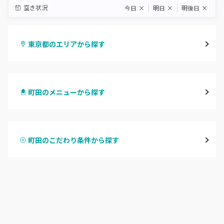
空き状況
今日
×
明日
×
明後日
×
東京都のエリアから探す
渋谷
町田のメニューから探す
原宿
ハンドジェル
表参道・青山
町田のこだわり条件から探す
ハンドスカルプ
パラジェル
新宿
ハンドケアカラー
フィルイン
池袋
フット