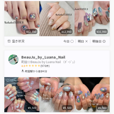
¥12,990
¥12,990
¥16,990
空き状況
今日
◯
明日
×
明後日
◎
BeauJu_by_Luana_Nail
町田☆BeauJu by Luana Nail （ﾎﾞｰｼﾞｭ）
4.9
(
976
件)
1
2
3
4
5
町田駅
から徒歩4分
Star
Stars
Stars
Stars
Stars
¥9,500
¥9,500
¥9,500