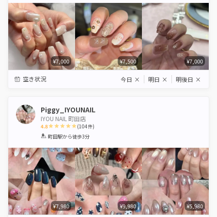
Star
Stars
Stars
Stars
Stars
¥7,000
¥7,500
¥7,000
空き状況
今日
×
明日
×
明後日
×
Piggy_IYOUNAIL
IYOU NAIL 町田店
4.8
(
104
件)
1
2
3
4
5
町田駅
から徒歩3分
Star
Stars
Stars
Stars
Stars
¥7,980
¥9,980
¥5,980