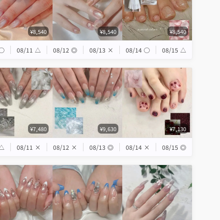
¥8,540
¥8,540
¥8,540
◯
08/11
△
08/12
◎
08/13
×
08/14
◯
08/15
△
¥7,480
¥9,630
¥7,130
△
08/11
×
08/12
×
08/13
◎
08/14
×
08/15
◎