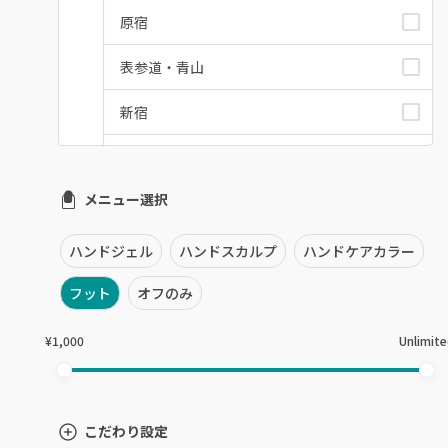
原宿
表参道・青山
新宿
池袋
メニュー選択
銀座・新橋・有楽町
恵比寿・代官山・中目黒
ハンドジェル
ハンドスカルプ
ハンドケアカラー
自由が丘・学芸大学
フット
オフのみ
六本木・麻布十番
¥1,000
Unlimit
三軒茶屋・用賀・二子玉川
下北沢・代々木上原
こだわり設定