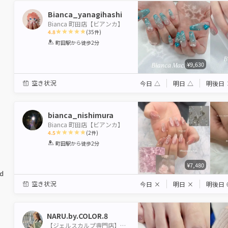
Bianca_yanagihashi
Bianca 町田店【ビアンカ】
4.8
(
35
件)
1
2
3
4
5
町田駅
から徒歩2分
Star
Stars
Stars
Stars
Stars
¥9,630
空き状況
今日
△
明日
△
明後日
bianca_nishimura
Bianca 町田店【ビアンカ】
4.5
(
2
件)
1
2
3
4
5
町田駅
から徒歩2分
Star
Stars
Stars
Stars
Stars
¥7,480
ed
空き状況
今日
×
明日
×
明後日
NARU.by.COLOR.8
【ジェルスカルプ専門店】ネイルサロンカラーエイト町田駅前店