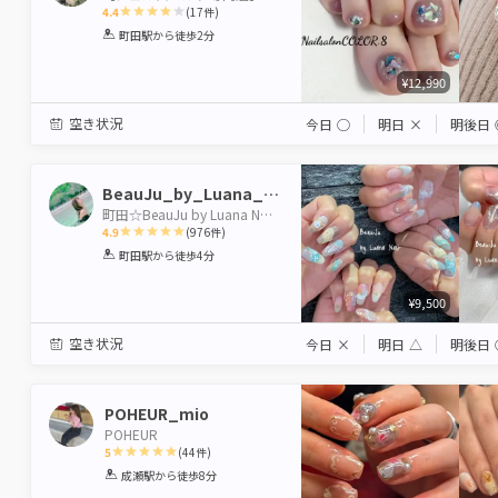
4.4
(
17
件)
1
2
3
4
5
町田駅
から徒歩2分
Star
Stars
Stars
Stars
Stars
¥12,990
空き状況
今日
◯
明日
×
明後日
BeauJu_by_Luana_Nail
町田☆BeauJu by Luana Nail （ﾎﾞｰｼﾞｭ）
4.9
(
976
件)
1
2
3
4
5
町田駅
から徒歩4分
Star
Stars
Stars
Stars
Stars
¥9,500
空き状況
今日
×
明日
△
明後日
POHEUR_mio
POHEUR
5
(
44
件)
1
2
3
4
5
成瀬駅
から徒歩8分
Star
Stars
Stars
Stars
Stars