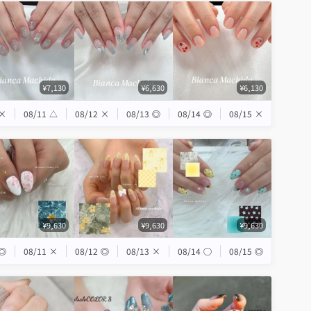
¥7,130
¥6,630
¥6,130
×
08/11
△
08/12
×
08/13
◎
08/14
◎
08/15
×
¥9,630
¥9,630
¥9,630
◎
08/11
×
08/12
◎
08/13
×
08/14
◯
08/15
◎