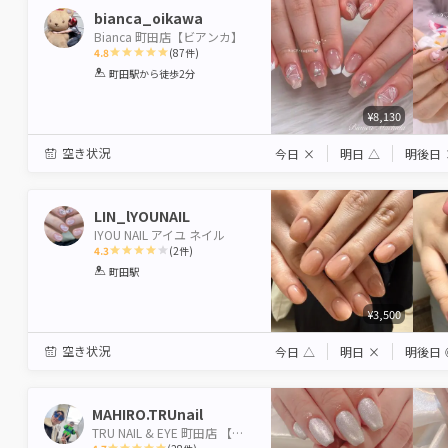
bianca_oikawa
Bianca 町田店【ビアンカ】
4.8
(
87
件)
1
2
3
4
5
町田駅
から徒歩2分
Star
Stars
Stars
Stars
Stars
¥8,130
空き状況
今日
×
明日
△
明後日
LIN_lYOUNAIL
IYOU NAIL アイユ ネイル
4.3
(
2
件)
1
2
3
4
5
町田駅
Star
Stars
Stars
Stars
Stars
¥3,500
空き状況
今日
△
明日
×
明後日
MAHIRO.TRUnail
TRU NAIL & EYE 町田店 【トゥルーネイル＆アイ】