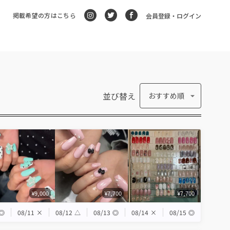
掲載希望の方はこちら
会員登録・ログイン
並び替え
おすすめ順
¥9,000
¥7,700
¥7,700
◎
08/11
×
08/12
△
08/13
◎
08/14
×
08/15
◎