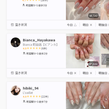
4.7
(
28
件)
1
2
3
4
5
町田駅
から徒歩3分
Star
Stars
Stars
Stars
Stars
¥8,540
空き状況
今日
△
明日
×
明後日
Bianca_Hayakawa
Bianca 町田店【ビアンカ】
4.9
(
6
件)
1
2
3
4
5
町田駅
から徒歩2分
Star
Stars
Stars
Stars
Stars
¥9,630
空き状況
今日
×
明日
×
明後日
hibiki_94
L'oeillet
4.9
(
22
件)
1
2
3
4
5
町田駅
から徒歩7分
Star
Stars
Stars
Stars
Stars