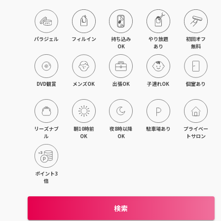
目黒・戸越・武蔵小山
北千住・町屋・亀有
パラジェル
フィルイン
持ち込み

やり放題

初回オフ

OK
あり
無料
錦糸町・小岩・青砥
吉祥寺・荻窪・三鷹
DVD観賞
メンズOK
出張OK
子連れOK
個室あり
立川・国立・国分寺
八王子・日野・昭島
リーズナブ
朝10時前
夜8時以降
駐車場あり
プライベー
ル
OK
OK
トサロン
中野・高円寺・阿佐ヶ谷
品川・大森・蒲田
ポイント3
倍
上野・日本橋・浅草
検索
日暮里・駒込・千駄木