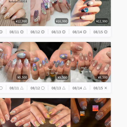
¥12,990
¥16,990
¥12,990
◎
08/11
◎
08/12
◎
08/13
◎
08/14
◎
08/15
◎
¥9,500
¥9,500
¥9,500
◯
08/11
△
08/12
◯
08/13
△
08/14
△
08/15
×