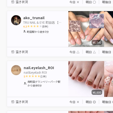
空き状況
今日
×
明日
◯
明後日
ako_trunail
TRU NAIL & EYE 町田店 【トゥルーネイル＆アイ】
4.3
(
8
件)
1
2
3
4
5
町田駅
から徒歩3分
Star
Stars
Stars
Stars
Stars
¥6,540
空き状況
今日
△
明日
△
明後日
nail.eyelash_ROI
nail&eyelash ROI
5
(
1
件)
1
2
3
4
5
南町田グランベリーパーク駅
から徒歩8分
Star
Stars
Stars
Stars
Stars
¥6,600
空き状況
今日
×
明日
◎
明後日