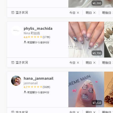
¥8,000
空き状況
今日
×
明日
×
明後日
phylis_machida
Nina 町田店
4.6
(
17
件)
1
2
3
4
5
町田駅
から徒歩6分
Star
Stars
Stars
Stars
Stars
¥9,700
空き状況
今日
×
明日
×
明後日
hana_janmanail
janmanail
4.7
(
56
件)
1
2
3
4
5
町田駅
から徒歩4分
Star
Stars
Stars
Stars
Stars
¥7,800
空き状況
今日
×
明日
×
明後日