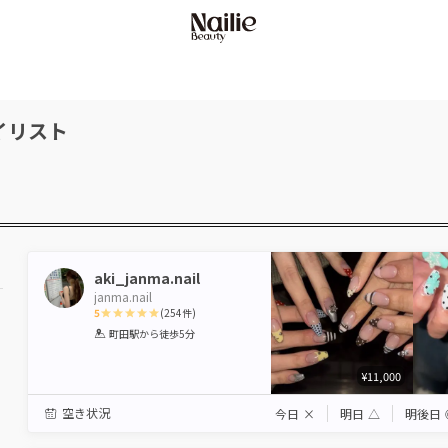
イリスト
aki_janma.nail
janma.nail
5
(
254
件)
1
2
3
4
5
町田駅
から徒歩5分
Star
Stars
Stars
Stars
Stars
¥11,000
空き状況
今日
×
明日
△
明後日