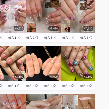
¥9,630
¥9,630
¥7,130
×
08/11
×
08/12
◎
08/13
×
08/14
×
08/15
◯
¥3,500
¥4,000
¥3,500
◎
08/11
◯
08/12
◎
08/13
◎
08/14
◎
08/15
◎