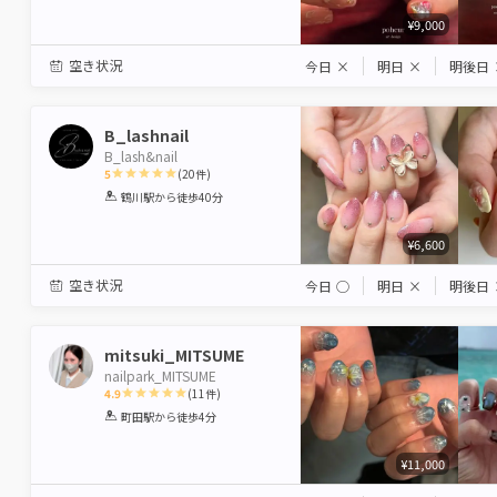
¥9,000
空き状況
今日
×
明日
×
明後日
B_lashnail
B_lash&nail
5
(
20
件)
1
2
3
4
5
鶴川駅
から徒歩40分
Star
Stars
Stars
Stars
Stars
¥6,600
空き状況
今日
◯
明日
×
明後日
mitsuki_MITSUME
nailpark_MITSUME
4.9
(
11
件)
1
2
3
4
5
町田駅
から徒歩4分
Star
Stars
Stars
Stars
Stars
¥11,000