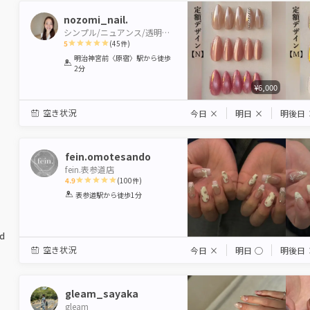
nozomi_nail.
シンプル/ニュアンス/透明感 nailsalon N
5
(
45
件)
1
2
3
4
5
明治神宮前〈原宿〉駅
から徒歩
2分
Star
Stars
Stars
Stars
Stars
¥6,000
空き状況
今日
×
明日
×
明後日
fein.omotesando
fein.表参道店
4.9
(
100
件)
1
2
3
4
5
表参道駅
から徒歩1分
Star
Stars
Stars
Stars
Stars
ed
空き状況
今日
×
明日
◯
明後日
gleam_sayaka
gleam