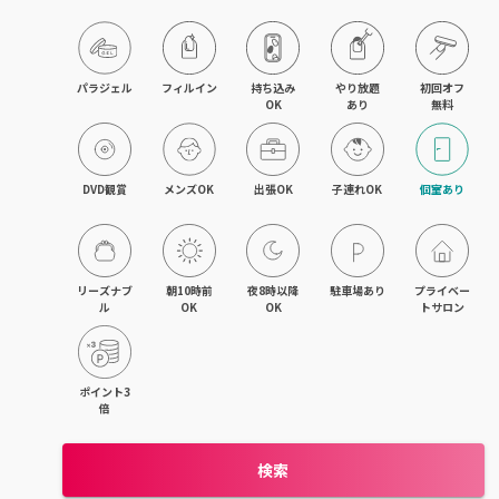
目黒・戸越・武蔵小山
北千住・町屋・亀有
パラジェル
フィルイン
持ち込み

やり放題

初回オフ

OK
あり
無料
錦糸町・小岩・青砥
吉祥寺・荻窪・三鷹
DVD観賞
メンズOK
出張OK
子連れOK
個室あり
立川・国立・国分寺
八王子・日野・昭島
リーズナブ
朝10時前
夜8時以降
駐車場あり
プライベー
ル
OK
OK
トサロン
中野・高円寺・阿佐ヶ谷
品川・大森・蒲田
ポイント3
倍
上野・日本橋・浅草
検索
日暮里・駒込・千駄木