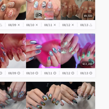
¥9,500
△
08/09
×
08/10
×
08/11
×
08/12
×
08/13
△
¥13,200
◎
08/09
◎
08/10
◎
08/11
◎
08/12
◎
08/13
◎