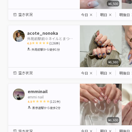
¥6,500
空き状況
今日
×
明日
×
明後日
acote_nonoka
外苑前駅前💠ネイルとまつ毛の専門店✨10周年🤗
4.9
(
126
件)
1
2
3
4
5
外苑前駅
から徒歩1分
Star
Stars
Stars
Stars
Stars
¥6,980
空き状況
今日
×
明日
×
明後日
emminail
emmi nail
4.9
(
121
件)
1
2
3
4
5
表参道駅
から徒歩2分
Star
Stars
Stars
Stars
Stars
¥6,600
空き状況
今日
×
明日
×
明後日