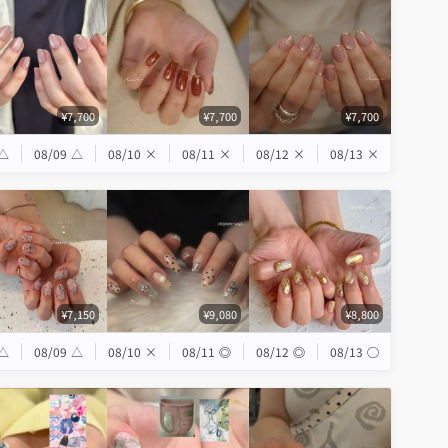
¥7,700
¥7,700
¥7,700
△
08/09
△
08/10
×
08/11
×
08/12
×
08/13
×
¥7,150
¥9,080
¥8,800
△
08/09
△
08/10
×
08/11
◎
08/12
◎
08/13
◯