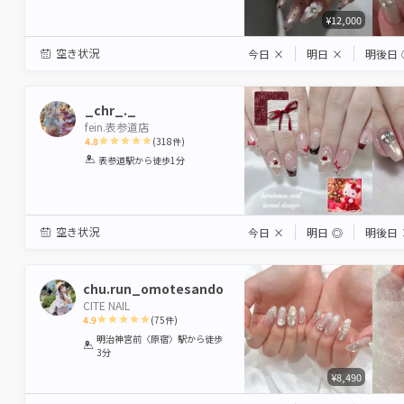
¥12,000
空き状況
今日
×
明日
×
明後日
_chr_._
fein.表参道店
4.8
(
318
件)
1
2
3
4
5
表参道駅
から徒歩1分
Star
Stars
Stars
Stars
Stars
空き状況
今日
×
明日
◎
明後日
chu.run_omotesando
CITE NAIL
4.9
(
75
件)
1
2
3
4
5
明治神宮前〈原宿〉駅
から徒歩
3分
Star
Stars
Stars
Stars
Stars
¥8,490