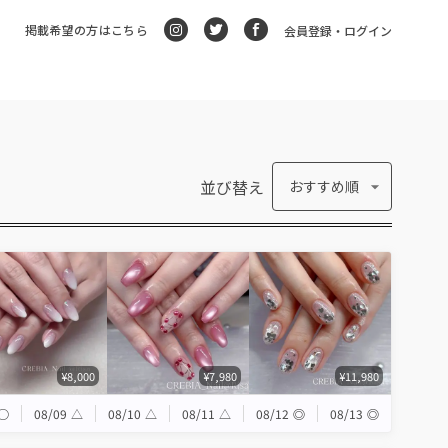
掲載希望の方はこちら
会員登録・ログイン
並び替え
おすすめ順
¥8,000
¥7,980
¥11,980
◯
08/09
△
08/10
△
08/11
△
08/12
◎
08/13
◎