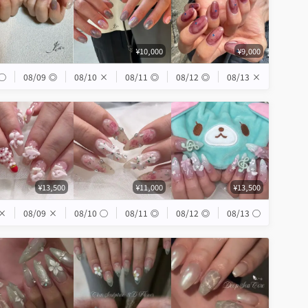
¥10,000
¥9,000
◯
08/09
◎
08/10
×
08/11
◎
08/12
◎
08/13
×
¥13,500
¥11,000
¥13,500
×
08/09
×
08/10
◯
08/11
◎
08/12
◎
08/13
◯