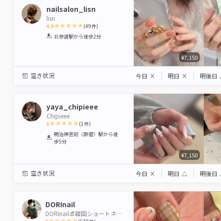
nailsalon_lisn
lisn
4.9
(
49
件)
1
2
3
4
5
北参道駅
から徒歩2分
Star
Stars
Stars
Stars
Stars
¥7,150
空き状況
今日
×
明日
×
明後日
yaya_chipieee
Chipieee
5
(
1
件)
1
2
3
4
5
明治神宮前〈原宿〉駅
から徒
歩5分
Star
Stars
Stars
Stars
Stars
¥7,150
空き状況
今日
×
明日
△
明後日
DORInail
DORInail👒韓国ショートネイル