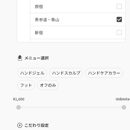
原宿
表参道・青山
新宿
池袋
メニュー選択
銀座・新橋・有楽町
恵比寿・代官山・中目黒
ハンドジェル
ハンドスカルプ
ハンドケアカラー
自由が丘・学芸大学
フット
オフのみ
六本木・麻布十番
¥1,000
Unlimit
三軒茶屋・用賀・二子玉川
下北沢・代々木上原
こだわり設定