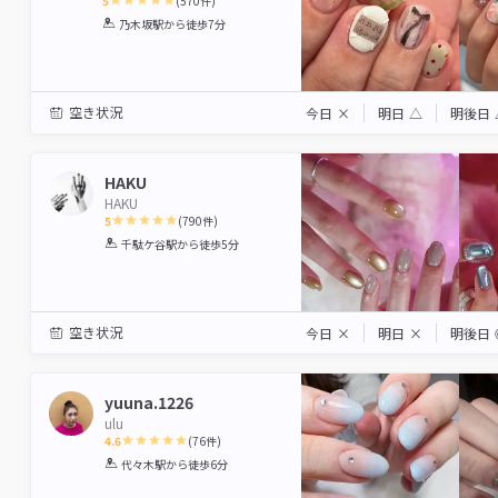
5
(
570
件)
1
2
3
4
5
乃木坂駅
から徒歩7分
Star
Stars
Stars
Stars
Stars
空き状況
今日
×
明日
△
明後日
HAKU
HAKU
5
(
790
件)
1
2
3
4
5
千駄ケ谷駅
から徒歩5分
Star
Stars
Stars
Stars
Stars
空き状況
今日
×
明日
×
明後日
yuuna.1226
ulu
4.6
(
76
件)
1
2
3
4
5
代々木駅
から徒歩6分
Star
Stars
Stars
Stars
Stars