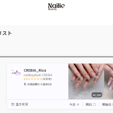
リスト
CREBIA_Risa
nail&eyelash CREBIA
4.9
(
430
件)
1
2
3
4
5
外苑前駅
から徒歩0分
Star
Stars
Stars
Stars
Stars
¥8,980
空き状況
今日
×
明日
◯
明後日