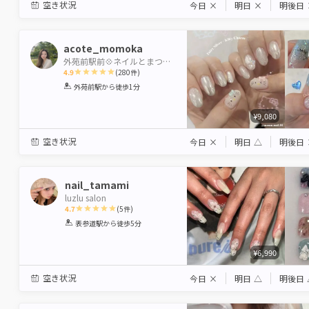
空き状況
今日
×
明日
×
明後日
acote_momoka
外苑前駅前💠ネイルとまつ毛の専門店✨10周年🤗
4.9
(
280
件)
1
2
3
4
5
外苑前駅
から徒歩1分
Star
Stars
Stars
Stars
Stars
¥9,080
空き状況
今日
×
明日
△
明後日
nail_tamami
luzlu salon
4.7
(
5
件)
1
2
3
4
5
表参道駅
から徒歩5分
Star
Stars
Stars
Stars
Stars
¥6,990
空き状況
今日
×
明日
△
明後日