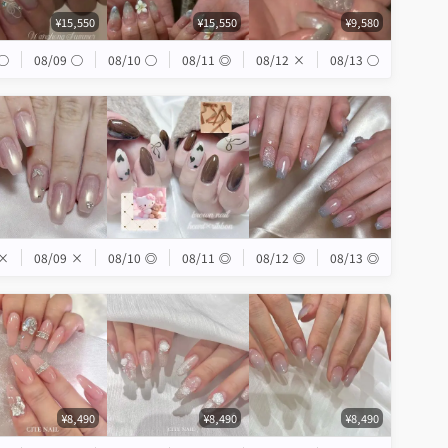
¥15,550
¥15,550
¥9,580
◯
08/09
◯
08/10
◯
08/11
◎
08/12
×
08/13
◯
×
08/09
×
08/10
◎
08/11
◎
08/12
◎
08/13
◎
¥8,490
¥8,490
¥8,490