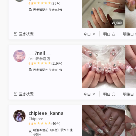
4.9
(
26
件)
1
2
3
4
5
表参道駅
から徒歩5分
Star
Stars
Stars
Stars
Stars
¥9,000
空き状況
今日
×
明日
△
明後日
__7nail__
fein.表参道店
4.8
(
119
件)
1
2
3
4
5
表参道駅
から徒歩1分
Star
Stars
Stars
Stars
Stars
空き状況
今日
×
明日
◯
明後日
chipieee_kanna
Chipieee
4.8
(
40
件)
1
2
3
4
5
明治神宮前〈原宿〉駅
から徒
歩5分
Star
Stars
Stars
Stars
Stars