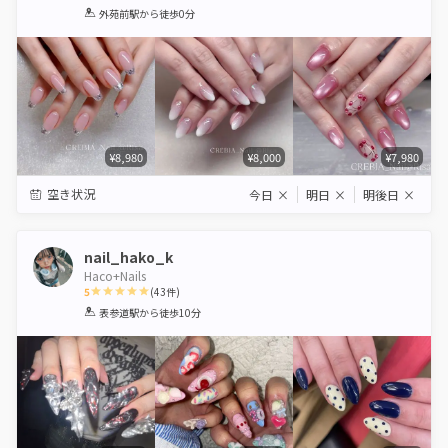
1
2
3
4
5
外苑前駅
から徒歩0分
Star
Stars
Stars
Stars
Stars
¥8,980
¥8,000
¥7,980
空き状況
今日
×
明日
×
明後日
×
nail_hako_k
Haco+Nails
5
(
43
件)
1
2
3
4
5
表参道駅
から徒歩10分
Star
Stars
Stars
Stars
Stars