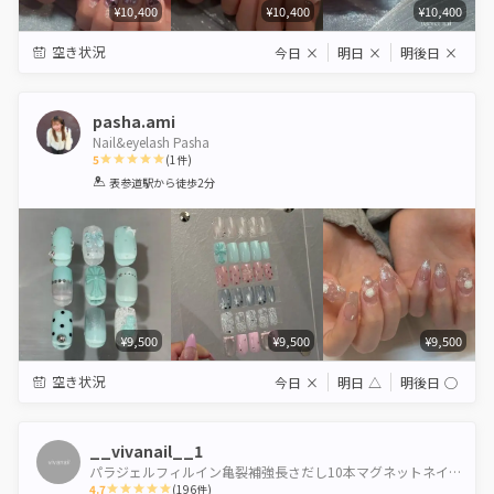
¥10,400
¥10,400
¥10,400
空き状況
今日
×
明日
×
明後日
×
pasha.ami
Nail&eyelash Pasha
5
(
1
件)
1
2
3
4
5
表参道駅
から徒歩2分
Star
Stars
Stars
Stars
Stars
¥9,500
¥9,500
¥9,500
空き状況
今日
×
明日
△
明後日
◯
__vivanail__1
パラジェルフィルイン亀裂補強長さだし10本マグネットネイル海外ネイル自爪を傷つけないワンホンネイル
4.7
(
196
件)