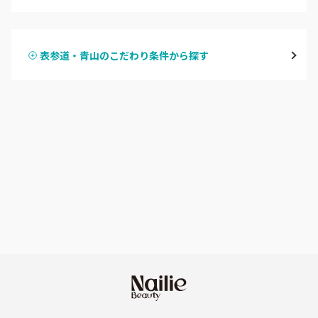
ハンドジェル
表参道・青山
表参道・青山のこだわり条件から探す
ハンドスカルプ
パラジェル
新宿
ハンドケアカラー
フィルイン
池袋
フット
持ち込み OK
銀座・新橋・有楽町
オフのみ
やり放題 あり
恵比寿・代官山・中目黒
初回オフ 無料
自由が丘・学芸大学