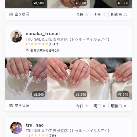
¥8,500
¥6,000
¥9,500
空き状況
今日
△
明日
×
明後日
△
nanaka_trunail
TRU NAIL & EYE 表参道店【トゥルーネイル＆アイ】
4.9
(
104
件)
1
2
3
4
5
表参道駅
から徒歩2分
Star
Stars
Stars
Stars
Stars
¥8,540
¥8,540
¥8,540
空き状況
今日
×
明日
×
明後日
×
tru_nao
TRU NAIL & EYE 表参道店【トゥルーネイル＆アイ】
4.8
(
7
件)