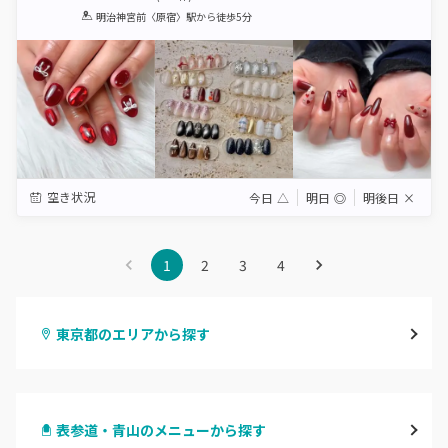
1
2
3
4
5
明治神宮前〈原宿〉駅
から徒歩5分
Star
Stars
Stars
Stars
Stars
空き状況
今日
△
明日
◎
明後日
×
1
2
3
4
東京都のエリアから探す
渋谷
表参道・青山のメニューから探す
原宿