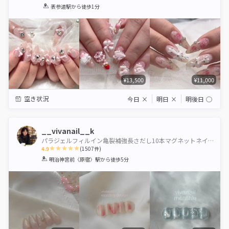
1
2
3
4
5
表参道駅
から徒歩1分
Star
Stars
Stars
Stars
Stars
¥13,500
¥11,000
空き状況
今日
×
明日
×
明後日
◯
__vivanail__k
パラジェルフィルイン亀裂補強長さだし10本マグネットネイル海外ネイル自爪を傷つけないワンホンネイル
4.9
(
1507
件)
1
2
3
4
5
明治神宮前〈原宿〉駅
から徒歩5分
Star
Stars
Stars
Stars
Stars