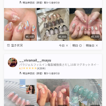
1
2
3
4
5
明治神宮前〈原宿〉駅
から徒歩5分
Star
Stars
Stars
Stars
Stars
¥6,600
¥6,600
¥5,500
空き状況
今日
×
明日
◎
明後日
×
__vivanail__mayu
パラジェルフィルイン亀裂補強長さだし10本マグネットネイル海外ネイル自爪を傷つけないワンホンネイル
4.7
(
428
件)
1
2
3
4
5
明治神宮前〈原宿〉駅
から徒歩5分
Star
Stars
Stars
Stars
Stars