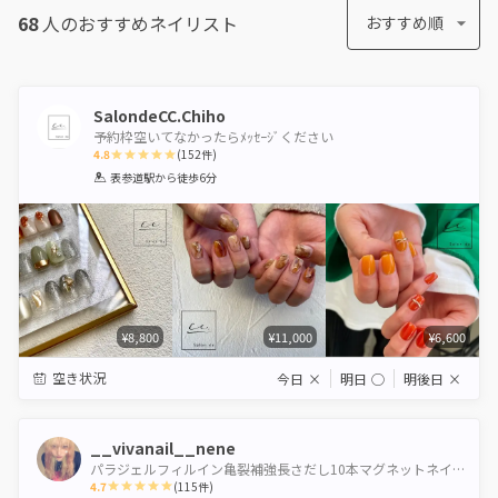
68
人のおすすめ
ネイリスト
おすすめ順
SalondeCC.Chiho
予約枠空いてなかったらﾒｯｾｰｼﾞください
4.8
(
152
件)
1
2
3
4
5
表参道駅
から徒歩6分
Star
Stars
Stars
Stars
Stars
¥8,800
¥11,000
¥6,600
空き状況
今日
×
明日
◯
明後日
×
__vivanail__nene
パラジェルフィルイン亀裂補強長さだし10本マグネットネイル海外ネイル自爪を傷つけないワンホンネイル
4.7
(
115
件)