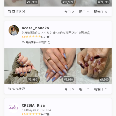
¥99,999
¥99,999
¥99,999
空き状況
今日
×
明日
△
明後日
×
acote_nonoka
外苑前駅前💠ネイルとまつ毛の専門店✨10周年🤗
4.9
(
127
件)
1
2
3
4
5
外苑前駅
から徒歩1分
Star
Stars
Stars
Stars
Stars
¥6,980
¥6,980
¥5,500
空き状況
今日
×
明日
△
明後日
△
CREBIA_Risa
nail&eyelash CREBIA
4.9
(
432
件)