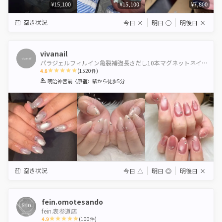
¥15,100
¥15,100
¥7,800
空き状況
今日
×
明日
◯
明後日
×
vivanail
パラジェルフィルイン亀裂補強長さだし10本マグネットネイル海外ネイル自爪を傷つけないワンホンネイル
4.8
(
1520
件)
1
2
3
4
5
明治神宮前〈原宿〉駅
から徒歩5分
Star
Stars
Stars
Stars
Stars
空き状況
今日
△
明日
◎
明後日
×
fein.omotesando
fein.表参道店
4.9
(
100
件)