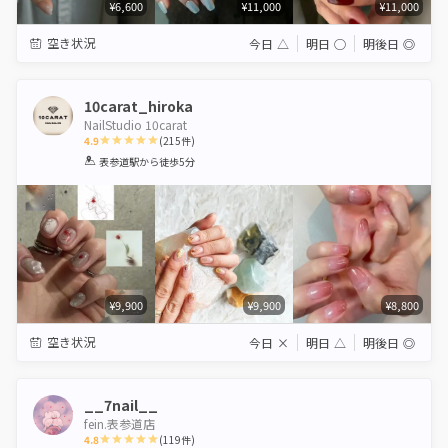
¥6,600
¥11,000
¥11,000
空き状況
今日
△
明日
◯
明後日
◎
10carat_hiroka
NailStudio 10carat
4.9
(
215
件)
1
2
3
4
5
表参道駅
から徒歩5分
Star
Stars
Stars
Stars
Stars
¥9,900
¥9,900
¥8,800
空き状況
今日
×
明日
△
明後日
◎
__7nail__
fein.表参道店
4.8
(
119
件)