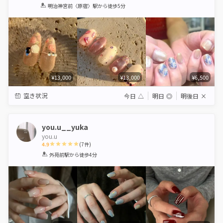
1
2
3
4
5
明治神宮前〈原宿〉駅
から徒歩5分
Star
Stars
Stars
Stars
Stars
¥13,000
¥13,000
¥6,500
空き状況
今日
△
明日
◎
明後日
×
you.u__yuka
you.u
4.9
(
7
件)
1
2
3
4
5
外苑前駅
から徒歩4分
Star
Stars
Stars
Stars
Stars