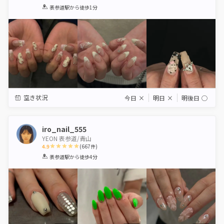
1
2
3
4
5
表参道駅
から徒歩1分
Star
Stars
Stars
Stars
Stars
空き状況
今日
×
明日
×
明後日
◯
iro_nail_555
YEON 表参道/青山
4.9
(
667
件)
1
2
3
4
5
表参道駅
から徒歩4分
Star
Stars
Stars
Stars
Stars