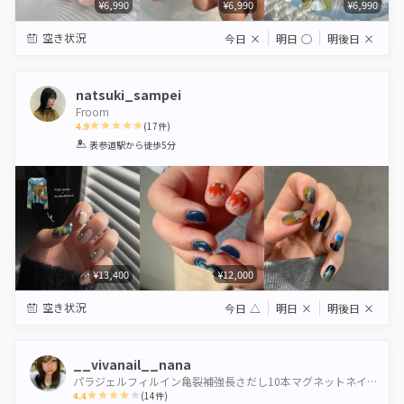
¥6,990
¥6,990
¥6,990
空き状況
今日
×
明日
◯
明後日
×
natsuki_sampei
Froom
4.9
(
17
件)
1
2
3
4
5
表参道駅
から徒歩5分
Star
Stars
Stars
Stars
Stars
¥13,400
¥12,000
空き状況
今日
△
明日
×
明後日
×
__vivanail__nana
パラジェルフィルイン亀裂補強長さだし10本マグネットネイル海外ネイル自爪を傷つけないワンホンネイル
4.4
(
14
件)