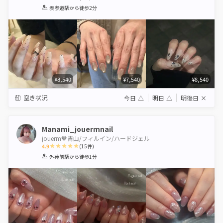
1
2
3
4
5
表参道駅
から徒歩2分
Star
Stars
Stars
Stars
Stars
¥8,540
¥7,540
¥8,540
空き状況
今日
△
明日
△
明後日
×
Manami_jouermnail
jouerm🧡青山/フィルイン/ハードジェル
4.9
(
15
件)
1
2
3
4
5
外苑前駅
から徒歩1分
Star
Stars
Stars
Stars
Stars