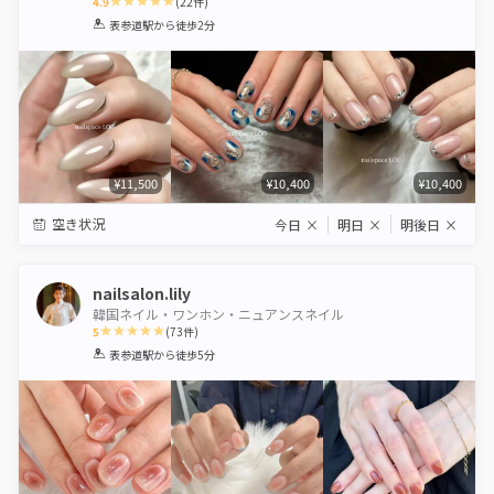
4.9
(
22
件)
1
2
3
4
5
表参道駅
から徒歩2分
Star
Stars
Stars
Stars
Stars
¥11,500
¥10,400
¥10,400
空き状況
今日
×
明日
×
明後日
×
nailsalon.lily
韓国ネイル・ワンホン・ニュアンスネイル
5
(
73
件)
1
2
3
4
5
表参道駅
から徒歩5分
Star
Stars
Stars
Stars
Stars