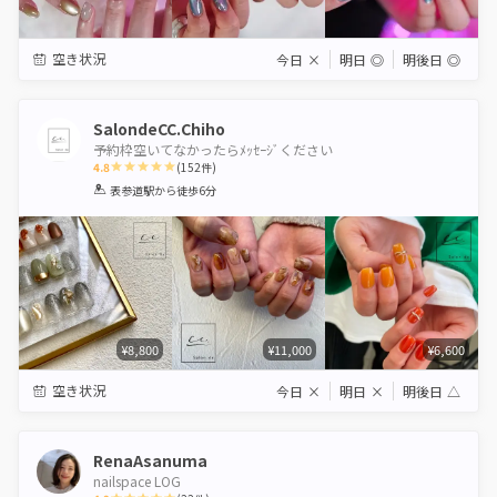
空き状況
今日
×
明日
◎
明後日
◎
SalondeCC.Chiho
予約枠空いてなかったらﾒｯｾｰｼﾞください
4.8
(
152
件)
1
2
3
4
5
表参道駅
から徒歩6分
Star
Stars
Stars
Stars
Stars
¥8,800
¥11,000
¥6,600
空き状況
今日
×
明日
×
明後日
△
RenaAsanuma
nailspace LOG