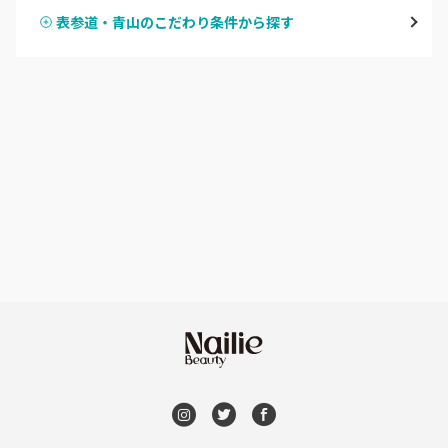
表参道・青山
表参道・青山のこだわり条件から探す
ハンドスカルプ
パラジェル
新宿
ハンドケアカラー
フィルイン
池袋
フット
持ち込み OK
銀座・新橋・有楽町
オフのみ
やり放題 あり
恵比寿・代官山・中目黒
初回オフ 無料
自由が丘・学芸大学
DVD観賞
六本木・麻布十番