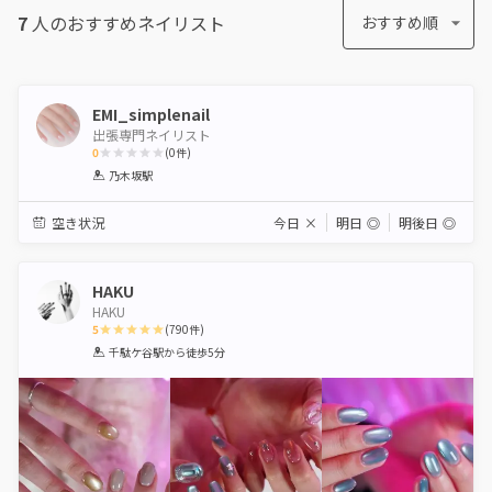
7
人のおすすめ
ネイリスト
おすすめ順
EMI_simplenail
出張専門ネイリスト
0
(
0
件)
1
2
3
4
5
乃木坂駅
Star
Stars
Stars
Stars
Stars
空き状況
今日
×
明日
◎
明後日
◎
HAKU
HAKU
5
(
790
件)
1
2
3
4
5
千駄ケ谷駅
から徒歩5分
Star
Stars
Stars
Stars
Stars