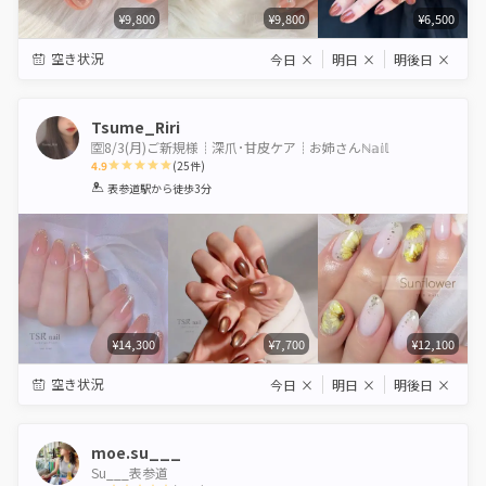
¥9,800
¥9,800
¥6,500
空き状況
今日
×
明日
×
明後日
×
Tsume_Riri
🈳8/3(月)ご新規様┊深爪･甘皮ケア┊お姉さんℕ𝕒𝕚𝕝
4.9
(
25
件)
1
2
3
4
5
表参道駅
から徒歩3分
Star
Stars
Stars
Stars
Stars
¥14,300
¥7,700
¥12,100
空き状況
今日
×
明日
×
明後日
×
moe.su___
Su___表参道