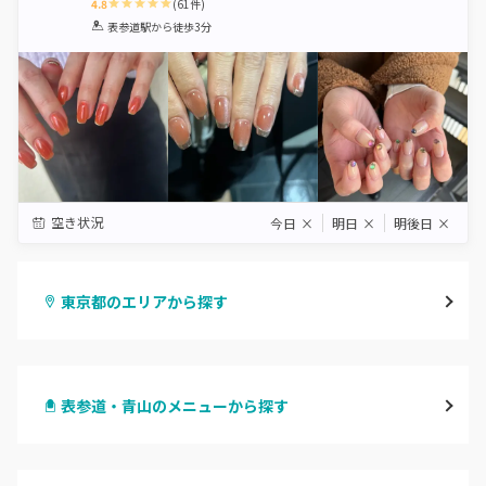
4.8
(
61
件)
1
2
3
4
5
表参道駅
から徒歩3分
Star
Stars
Stars
Stars
Stars
空き状況
今日
×
明日
×
明後日
×
東京都のエリアから探す
渋谷
表参道・青山のメニューから探す
原宿
ハンドジェル