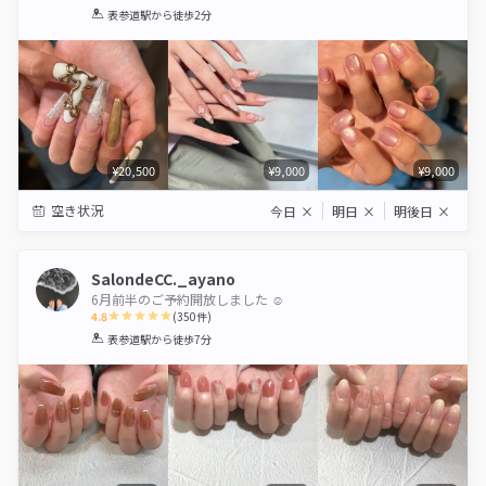
1
2
3
4
5
表参道駅
から徒歩2分
Star
Stars
Stars
Stars
Stars
¥20,500
¥9,000
¥9,000
空き状況
今日
×
明日
×
明後日
×
SalondeCC._ayano
6月前半のご予約開放しました ☺︎
4.8
(
350
件)
1
2
3
4
5
表参道駅
から徒歩7分
Star
Stars
Stars
Stars
Stars