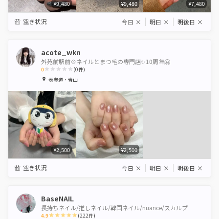
¥9,480
¥9,480
¥7,480
空き状況
今日
×
明日
×
明後日
×
acote_wkn
外苑前駅前💠ネイルとまつ毛の専門店✨10周年🤗
0
(
0
件)
1
2
3
4
5
表参道・青山
Star
Stars
Stars
Stars
Stars
¥2,500
¥2,500
空き状況
今日
×
明日
×
明後日
×
BaseNAIL
長持ちネイル/推しネイル/韓国ネイル/nuance/スカルプ
4.9
(
222
件)