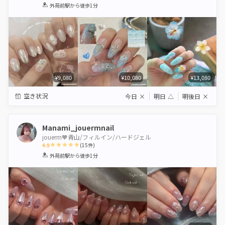
1
2
3
4
5
外苑前駅
から徒歩1分
Star
Stars
Stars
Stars
Stars
¥9,080
¥10,080
¥13,080
空き状況
今日
×
明日
△
明後日
×
Manami_jouermnail
jouerm🧡青山/フィルイン/ハードジェル
4.9
(
15
件)
1
2
3
4
5
外苑前駅
から徒歩1分
Star
Stars
Stars
Stars
Stars