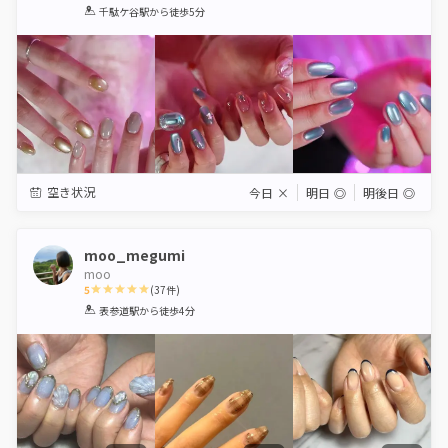
1
2
3
4
5
千駄ケ谷駅
から徒歩5分
Star
Stars
Stars
Stars
Stars
空き状況
今日
×
明日
◎
明後日
◎
moo_megumi
moo
5
(
37
件)
1
2
3
4
5
表参道駅
から徒歩4分
Star
Stars
Stars
Stars
Stars