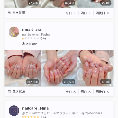
¥7,480
¥7,480
¥5,480
空き状況
今日
×
明日
×
明後日
×
mnail_arai
nail&eyelash Pasha
0
(
0
件)
1
2
3
4
5
表参道駅
Star
Stars
Stars
Stars
Stars
¥12,500
¥12,500
¥7,700
空き状況
今日
×
明日
×
明後日
×
nailcare_Mina
爪ケア&はがせるピールオフフットネイル専門khoonails
5
(
3
件)