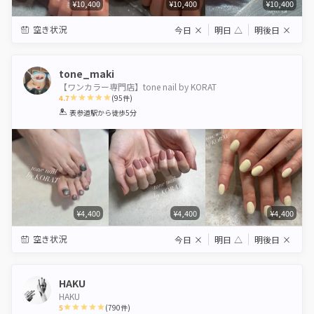
¥10,400
¥10,400
¥10,400
空き状況
今日
×
明日
△
明後日
×
tone_maki
【ワンカラー専門店】tone nail by KORAT
4.7
(
95
件)
1
2
3
4
5
表参道駅
から徒歩5分
Star
Stars
Stars
Stars
Stars
¥4,400
¥4,400
¥4,400
空き状況
今日
×
明日
△
明後日
×
HAKU
HAKU
5
(
790
件)