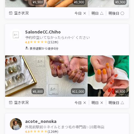
¥9,900
¥9,900
¥9,900
空き状況
今日
×
明日
△
明後日
◯
SalondeCC.Chiho
予約枠空いてなかったらﾒｯｾｰｼﾞください
4.8
(
152
件)
1
2
3
4
5
表参道駅
から徒歩6分
Star
Stars
Stars
Stars
Stars
¥8,800
¥11,000
¥6,600
空き状況
今日
×
明日
×
明後日
△
acote_nonoka
外苑前駅前💠ネイルとまつ毛の専門店✨10周年🤗
4.9
(
126
件)