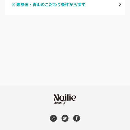
表参道・青山のこだわり条件から探す
ハンドスカルプ
パラジェル
新宿
ハンドケアカラー
フィルイン
池袋
フット
持ち込み OK
銀座・新橋・有楽町
オフのみ
やり放題 あり
恵比寿・代官山・中目黒
初回オフ 無料
自由が丘・学芸大学
DVD観賞
六本木・麻布十番