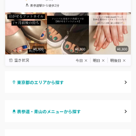
1
2
3
4
5
表参道駅
から徒歩2分
Star
Stars
Stars
Stars
Stars
¥8,800
¥8,800
¥8,800
空き状況
今日
×
明日
×
明後日
×
東京都のエリアから探す
渋谷
表参道・青山のメニューから探す
原宿
ハンドジェル
表参道・青山