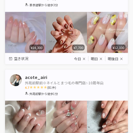
1
2
3
4
5
表参道駅
から徒歩3分
Star
Stars
Stars
Stars
Stars
¥14,300
¥7,700
¥12,100
空き状況
今日
×
明日
×
明後日
×
acote_airi
外苑前駅前💠ネイルとまつ毛の専門店✨10周年🤗
4.7
(
81
件)
1
2
3
4
5
外苑前駅
から徒歩1分
Star
Stars
Stars
Stars
Stars