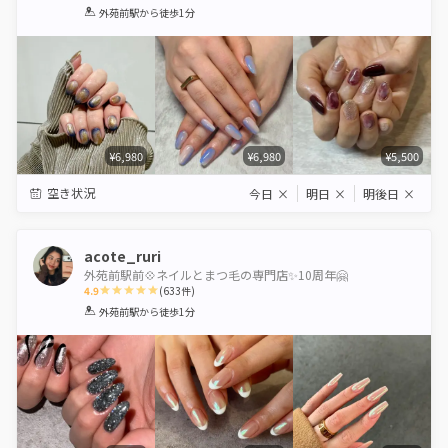
1
2
3
4
5
外苑前駅
から徒歩1分
Star
Stars
Stars
Stars
Stars
¥6,980
¥6,980
¥5,500
空き状況
今日
×
明日
×
明後日
×
acote_ruri
外苑前駅前💠ネイルとまつ毛の専門店✨10周年🤗
4.9
(
633
件)
1
2
3
4
5
外苑前駅
から徒歩1分
Star
Stars
Stars
Stars
Stars