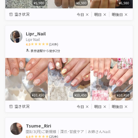
¥5,980
¥8,980
¥6,980
空き状況
今日
×
明日
×
明後日
×
Lipr_Nail
Lipr Nail
4.9
(
14
件)
1
2
3
4
5
表参道駅
から徒歩2分
Star
Stars
Stars
Stars
Stars
¥10,450
¥10,450
¥10,450
空き状況
今日
×
明日
×
明後日
×
Tsume_Riri
🈳8/3(月)ご新規様┊深爪･甘皮ケア┊お姉さんℕ𝕒𝕚𝕝
4.9
(
25
件)