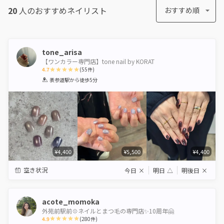
20
人のおすすめ
ネイリスト
おすすめ順
tone_arisa
【ワンカラー専門店】tone nail by KORAT
4.7
(
55
件)
1
2
3
4
5
表参道駅
から徒歩5分
Star
Stars
Stars
Stars
Stars
¥4,400
¥5,500
¥4,400
空き状況
今日
×
明日
△
明後日
×
acote_momoka
外苑前駅前💠ネイルとまつ毛の専門店✨10周年🤗
4.9
(
280
件)