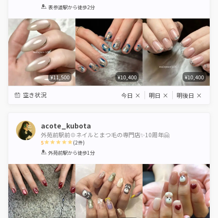
1
2
3
4
5
表参道駅
から徒歩2分
Star
Stars
Stars
Stars
Stars
¥11,500
¥10,400
¥10,400
空き状況
今日
×
明日
×
明後日
×
acote_kubota
外苑前駅前💠ネイルとまつ毛の専門店✨10周年🤗
5
(
2
件)
1
2
3
4
5
外苑前駅
から徒歩1分
Star
Stars
Stars
Stars
Stars