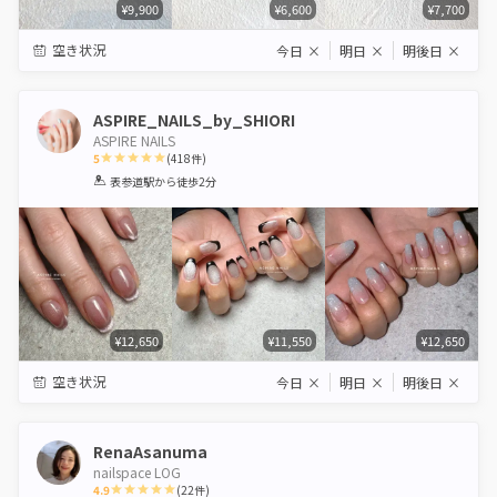
¥9,900
¥6,600
¥7,700
空き状況
今日
×
明日
×
明後日
×
ASPIRE_NAILS_by_SHIORI
ASPIRE NAILS
5
(
418
件)
1
2
3
4
5
表参道駅
から徒歩2分
Star
Stars
Stars
Stars
Stars
¥12,650
¥11,550
¥12,650
空き状況
今日
×
明日
×
明後日
×
RenaAsanuma
nailspace LOG
4.9
(
22
件)