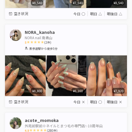
¥8,540
¥7,540
¥8,540
空き状況
今日
◯
明日
△
明後日
△
NORA_kanoha
NORA nail 南青山
5
(
2
件)
1
2
3
4
5
表参道駅
から徒歩5分
Star
Stars
Stars
Stars
Stars
¥8,800
¥6,160
¥7,920
空き状況
今日
×
明日
◯
明後日
×
acote_momoka
外苑前駅前💠ネイルとまつ毛の専門店✨10周年🤗
4.9
(
280
件)