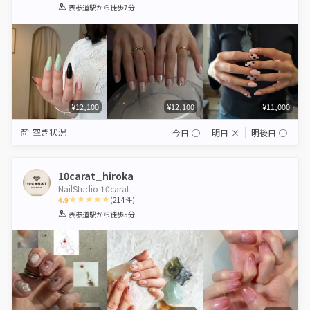
1
2
3
4
5
表参道駅
から徒歩7分
Star
Stars
Stars
Stars
Stars
¥12,100
¥12,100
¥11,000
空き状況
今日
◯
明日
×
明後日
◯
10carat_hiroka
NailStudio 10carat
4.9
(
214
件)
1
2
3
4
5
表参道駅
から徒歩5分
Star
Stars
Stars
Stars
Stars