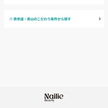
ハンドジェル
表参道・青山
表参道・青山のこだわり条件から探す
ハンドスカルプ
パラジェル
新宿
ハンドケアカラー
フィルイン
池袋
フット
持ち込み OK
銀座・新橋・有楽町
オフのみ
やり放題 あり
恵比寿・代官山・中目黒
初回オフ 無料
自由が丘・学芸大学