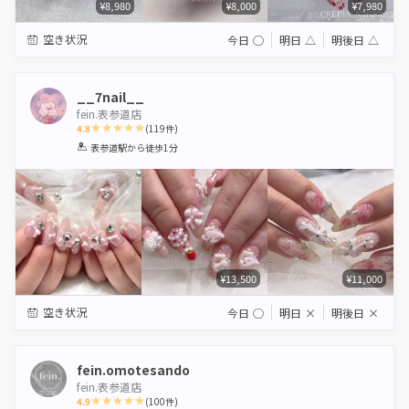
¥8,980
¥8,000
¥7,980
空き状況
今日
◯
明日
△
明後日
△
__7nail__
fein.表参道店
4.8
(
119
件)
1
2
3
4
5
表参道駅
から徒歩1分
Star
Stars
Stars
Stars
Stars
¥13,500
¥11,000
空き状況
今日
◯
明日
×
明後日
×
fein.omotesando
fein.表参道店
4.9
(
100
件)