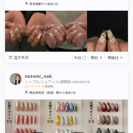
1
2
3
4
5
表参道駅
から徒歩1分
Star
Stars
Stars
Stars
Stars
空き状況
今日
◯
明日
×
明後日
×
nozomi_nail.
シンプル/ニュアンス/透明感 nailsalon N
5
(
45
件)
1
2
3
4
5
明治神宮前〈原宿〉駅
から徒歩2分
Star
Stars
Stars
Stars
Stars