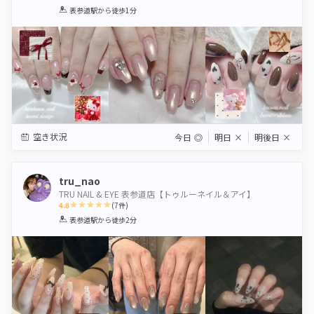
1
2
3
4
5
表参道駅
から徒歩1分
Star
Stars
Stars
Stars
Stars
空き状況
今日
◎
明日
×
明後日
×
tru_nao
TRU NAIL & EYE 表参道店【トゥルーネイル＆アイ】
4.8
(
7
件)
1
2
3
4
5
表参道駅
から徒歩2分
Star
Stars
Stars
Stars
Stars