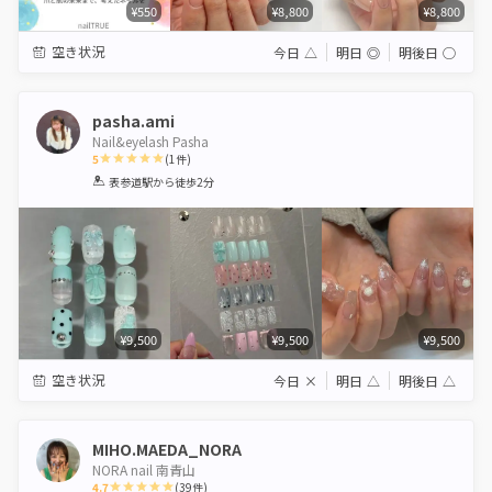
¥550
¥8,800
¥8,800
空き状況
今日
△
明日
◎
明後日
◯
pasha.ami
Nail&eyelash Pasha
5
(
1
件)
1
2
3
4
5
表参道駅
から徒歩2分
Star
Stars
Stars
Stars
Stars
¥9,500
¥9,500
¥9,500
空き状況
今日
×
明日
△
明後日
△
MIHO.MAEDA_NORA
NORA nail 南青山
4.7
(
39
件)