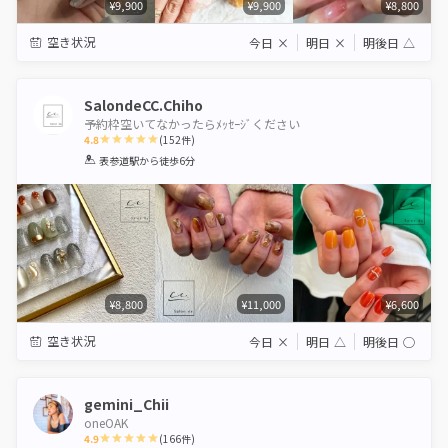
¥9,900
¥9,900
¥8,800
空き状況
今日
×
明日
×
明後日
△
SalondeCC.Chiho
予約枠空いてなかったらﾒｯｾｰｼﾞください
4.8
(
152
件)
1
2
3
4
5
表参道駅
から徒歩6分
Star
Stars
Stars
Stars
Stars
¥8,800
¥11,000
¥6,600
空き状況
今日
×
明日
△
明後日
◯
gemini_Chii
oneOAK
4.9
(
166
件)