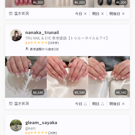
¥6,000
¥6,000
¥6,000
空き状況
今日
×
明日
×
明後日
×
nanaka_trunail
TRU NAIL & EYE 表参道店【トゥルーネイル＆アイ】
4.9
(
104
件)
1
2
3
4
5
表参道駅
から徒歩2分
Star
Stars
Stars
Stars
Stars
¥8,540
¥8,540
¥8,540
空き状況
今日
△
明日
△
明後日
×
gleam_sayaka
gleam
4.9
(
26
件)