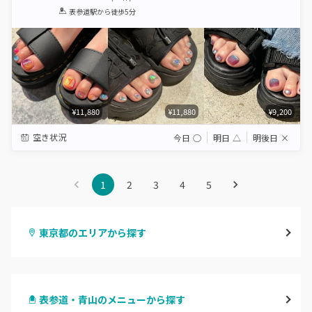
1
2
3
4
5
表参道駅
から徒歩5分
Star
Stars
Stars
Stars
Stars
¥11,880
¥11,880
¥9,200
空き状況
今日
◯
明日
△
明後日
×
1
2
3
4
5
東京都のエリアから探す
渋谷
表参道・青山のメニューから探す
原宿