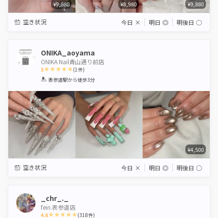
¥9,880
¥8,980
¥9,880
空き状況
今日
×
明日
◎
明後日
◯
ONIKA_aoyama
ONIKA Nail青山通り前店
5
(
1
件)
1
2
3
4
5
表参道駅
から徒歩3分
Star
Stars
Stars
Stars
Stars
¥4,500
空き状況
今日
×
明日
◎
明後日
◯
_chr_._
fein.表参道店
4.8
(
318
件)