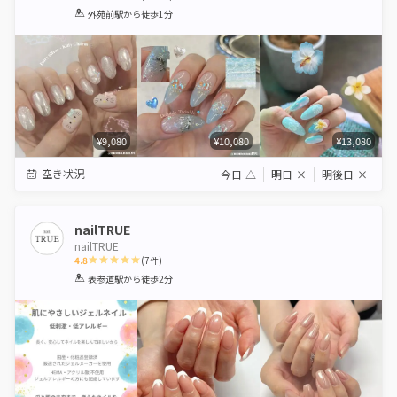
1
2
3
4
5
外苑前駅
から徒歩1分
Star
Stars
Stars
Stars
Stars
¥9,080
¥10,080
¥13,080
空き状況
今日
△
明日
×
明後日
×
nailTRUE
nailTRUE
4.8
(
7
件)
1
2
3
4
5
表参道駅
から徒歩2分
Star
Stars
Stars
Stars
Stars