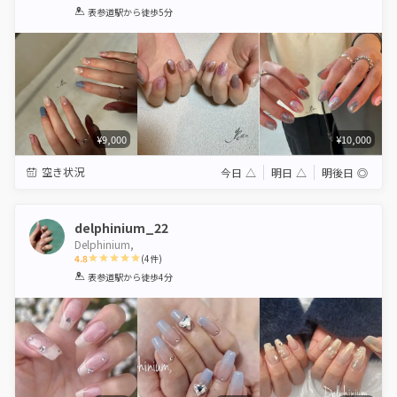
1
2
3
4
5
表参道駅
から徒歩5分
Star
Stars
Stars
Stars
Stars
¥9,000
¥10,000
空き状況
今日
△
明日
△
明後日
◎
delphinium_22
Delphinium,
4.8
(
4
件)
1
2
3
4
5
表参道駅
から徒歩4分
Star
Stars
Stars
Stars
Stars