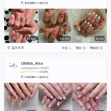
1
2
3
4
5
表参道駅
から徒歩2分
Star
Stars
Stars
Stars
Stars
¥8,800
¥12,800
¥8,800
空き状況
今日
△
明日
◎
明後日
◎
CREBIA_Risa
nail&eyelash CREBIA
4.9
(
430
件)
1
2
3
4
5
外苑前駅
から徒歩0分
Star
Stars
Stars
Stars
Stars