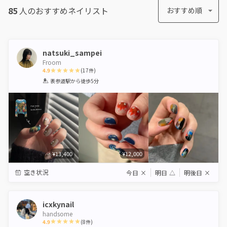
85
人のおすすめ
ネイリスト
おすすめ順
natsuki_sampei
Froom
4.9
(
17
件)
1
2
3
4
5
表参道駅
から徒歩5分
Star
Stars
Stars
Stars
Stars
¥13,400
¥12,000
空き状況
今日
×
明日
△
明後日
×
icxkynail
handsome
4.9
(
8
件)