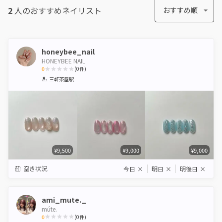
2
人のおすすめ
ネイリスト
おすすめ順
honeybee_nail
HONEYBEE NAIL
0
(
0
件)
1
2
3
4
5
三軒茶屋駅
Star
Stars
Stars
Stars
Stars
¥9,500
¥9,000
¥9,000
空き状況
今日
×
明日
×
明後日
×
ami_mute._
múte.
0
(
0
件)