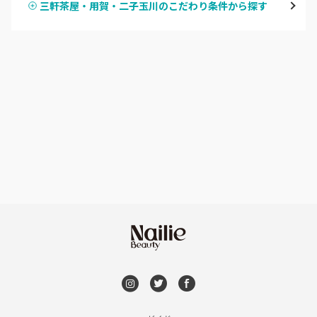
三軒茶屋・用賀・二子玉川のこだわり条件から探す
ハンドスカルプ
パラジェル
新宿
ハンドケアカラー
フィルイン
池袋
フット
持ち込み OK
銀座・新橋・有楽町
オフのみ
やり放題 あり
恵比寿・代官山・中目黒
初回オフ 無料
自由が丘・学芸大学
DVD観賞
六本木・麻布十番
メンズOK