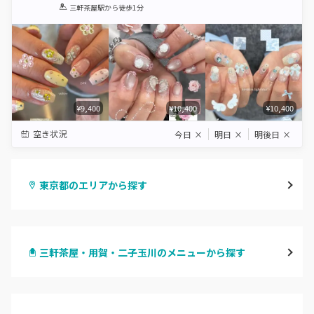
1
2
3
4
5
三軒茶屋駅
から徒歩1分
Star
Stars
Stars
Stars
Stars
¥9,400
¥10,400
¥10,400
空き状況
今日
×
明日
×
明後日
×
東京都のエリアから探す
渋谷
三軒茶屋・用賀・二子玉川のメニューから探す
原宿
ハンドジェル
表参道・青山