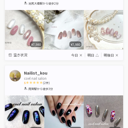
1
2
3
4
5
池尻大橋駅
から徒歩2分
Star
Stars
Stars
Stars
Stars
¥7,980
¥7,980
空き状況
今日
×
明日
△
明後日
×
Nailist_kou
coel nail salon
5
(
2
件)
1
2
3
4
5
用賀駅
から徒歩3分
Star
Stars
Stars
Stars
Stars