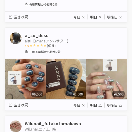
1
2
3
4
5
桜新町駅
から徒歩2分
Star
Stars
Stars
Stars
Stars
空き状況
今日
×
明日
×
明後日
×
a_su_desu
aisti【émenaアンバサダー】
4.9
(
60
件)
1
2
3
4
5
三軒茶屋駅
から徒歩2分
Star
Stars
Stars
Stars
Stars
¥6,500
¥6,500
¥6,500
空き状況
今日
×
明日
△
明後日
△
Wilunail_futakotamakawa
Wilu nail二子玉川店