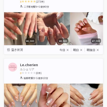
5
(
273
件)
1
2
3
4
5
二子新地駅
から徒歩0分
Star
Stars
Stars
Stars
Stars
¥6,000
¥8,000
¥7,000
空き状況
今日
×
明日
×
明後日
×
Le.cherien
ルシェリア
0
(
0
件)
1
2
3
4
5
桜新町駅
から徒歩10分
Star
Stars
Stars
Stars
Stars