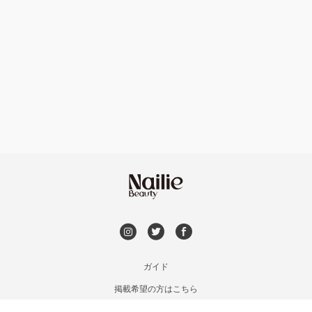
ハンドケアカラー
フィルイン
池袋
フット
持ち込み OK
銀座・新橋・有楽町
オフのみ
やり放題 あり
恵比寿・代官山・中目黒
初回オフ 無料
自由が丘・学芸大学
DVD観賞
六本木・麻布十番
メンズOK
ガイド
三軒茶屋・用賀・二子玉川
掲載希望の方はこちら
出張OK
利用規約