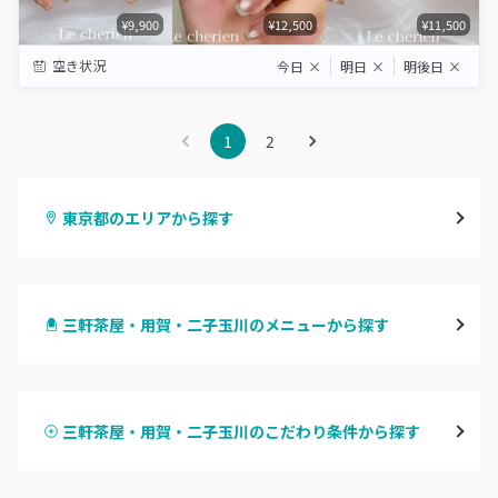
¥9,900
¥12,500
¥11,500
空き状況
今日
×
明日
×
明後日
×
1
2
東京都のエリアから探す
渋谷
三軒茶屋・用賀・二子玉川のメニューから探す
原宿
ハンドジェル
表参道・青山
三軒茶屋・用賀・二子玉川のこだわり条件から探す
ハンドスカルプ
パラジェル
新宿