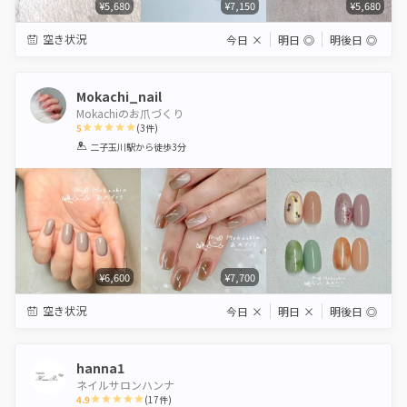
¥5,680
¥7,150
¥5,680
空き状況
今日
×
明日
◎
明後日
◎
Mokachi_nail
Mokachiのお爪づくり
5
(
3
件)
1
2
3
4
5
二子玉川駅
から徒歩3分
Star
Stars
Stars
Stars
Stars
¥6,600
¥7,700
空き状況
今日
×
明日
×
明後日
◎
hanna1
ネイルサロンハンナ
4.9
(
17
件)