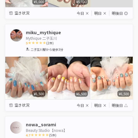
¥5,000
¥5,000
空き状況
今日
×
明日
×
明後日
◎
miku_mythique
Mythique 二子玉川
5
(
2
件)
1
2
3
4
5
二子玉川駅
から徒歩3分
Star
Stars
Stars
Stars
Stars
¥6,500
¥6,500
¥6,500
空き状況
今日
×
明日
×
明後日
△
nowa_sorami
Beauty Studio【nowa】
4.7
(
5
件)