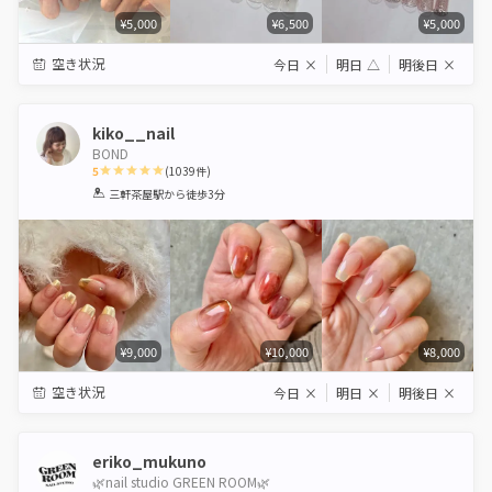
¥5,000
¥6,500
¥5,000
空き状況
今日
×
明日
△
明後日
×
kiko__nail
BOND
5
(
1039
件)
1
2
3
4
5
三軒茶屋駅
から徒歩3分
Star
Stars
Stars
Stars
Stars
¥9,000
¥10,000
¥8,000
空き状況
今日
×
明日
×
明後日
×
eriko_mukuno
🌿nail studio GREEN ROOM🌿