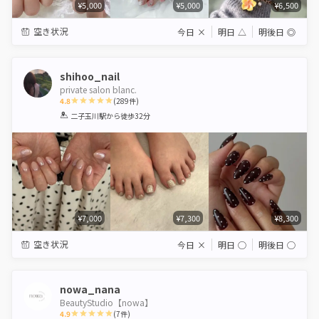
¥5,000
¥5,000
¥6,500
空き状況
今日
×
明日
△
明後日
◎
shihoo_nail
private salon blanc.
4.8
(
289
件)
1
2
3
4
5
二子玉川駅
から徒歩32分
Star
Stars
Stars
Stars
Stars
¥7,000
¥7,300
¥8,300
空き状況
今日
×
明日
◯
明後日
◯
nowa_nana
BeautyStudio【nowa】
4.9
(
7
件)