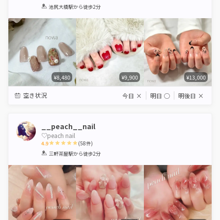
1
2
3
4
5
池尻大橋駅
から徒歩2分
Star
Stars
Stars
Stars
Stars
¥8,480
¥9,900
¥13,000
空き状況
今日
×
明日
◯
明後日
×
__peach__nail
♡peach nail
4.9
(
58
件)
1
2
3
4
5
三軒茶屋駅
から徒歩2分
Star
Stars
Stars
Stars
Stars