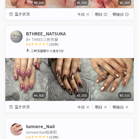
¥8,900
¥6,900
¥6,900
空き状況
今日
×
明日
◎
明後日
◎
BTHREE_NATSUKA
B+ THREE三軒茶屋
4.8
(
10
件)
1
2
3
4
5
三軒茶屋駅
から徒歩3分
Star
Stars
Stars
Stars
Stars
¥4,400
¥5,500
¥5,500
空き状況
今日
×
明日
×
明後日
×
lumiere_Nail
lumiere Nail桜新町
4.5
(
16
件)