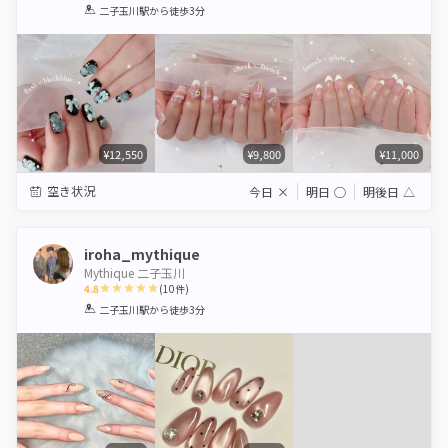
1
2
3
4
5
二子玉川駅
から徒歩3分
Star
Stars
Stars
Stars
Stars
¥12,550
¥9,800
¥11,000
空き状況
今日
×
明日
◯
明後日
△
iroha_mythique
Mythique 二子玉川
4.8
(
10
件)
1
2
3
4
5
二子玉川駅
から徒歩3分
Star
Stars
Stars
Stars
Stars