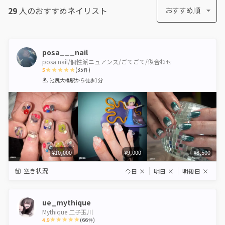
29
人のおすすめ
ネイリスト
おすすめ順
posa___nail
posa nail/個性派ニュアンス/ごてごて/似合わせ
5
(
35
件)
1
2
3
4
5
池尻大橋駅
から徒歩1分
Star
Stars
Stars
Stars
Stars
¥10,000
¥9,000
¥8,500
空き状況
今日
×
明日
×
明後日
×
ue_mythique
Mythique 二子玉川
4.9
(
66
件)