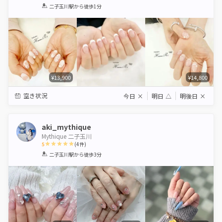
1
2
3
4
5
二子玉川駅
から徒歩1分
Star
Stars
Stars
Stars
Stars
¥13,900
¥14,800
空き状況
今日
×
明日
△
明後日
×
aki_mythique
Mythique 二子玉川
5
(
4
件)
1
2
3
4
5
二子玉川駅
から徒歩3分
Star
Stars
Stars
Stars
Stars