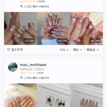
4.5
(
35
件)
1
2
3
4
5
二子玉川駅
から徒歩6分
Star
Stars
Stars
Stars
Stars
¥10,990
¥10,990
¥12,990
空き状況
今日
×
明日
×
明後日
×
myu_mythique
Mythique 二子玉川
4.4
(
4
件)
1
2
3
4
5
二子玉川駅
から徒歩3分
Star
Stars
Stars
Stars
Stars