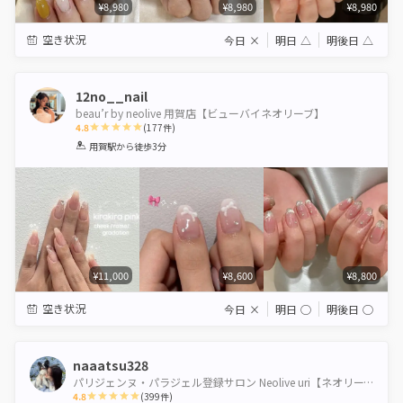
¥8,980
¥8,980
¥8,980
空き状況
今日
×
明日
△
明後日
△
12no__nail
beau’r by neolive 用賀店【ビューバイネオリーブ】
4.8
(
177
件)
1
2
3
4
5
用賀駅
から徒歩3分
Star
Stars
Stars
Stars
Stars
¥11,000
¥8,600
¥8,800
空き状況
今日
×
明日
◯
明後日
◯
naaatsu328
パリジェンヌ・パラジェル登録サロン Neolive uri【ネオリーブウリ】
4.8
(
399
件)