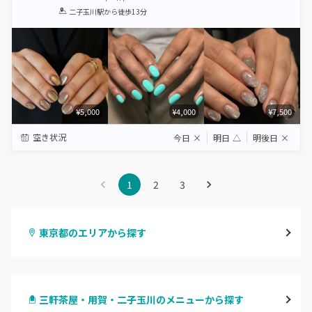
1
2
3
4
5
二子玉川駅
から徒歩13分
Star
Stars
Stars
Stars
Stars
¥5,000
¥4,000
¥7,500
空き状況
今日
×
明日
△
明後日
×
1
2
3
東京都のエリアから探す
渋谷
三軒茶屋・用賀・二子玉川のメニューから探す
原宿