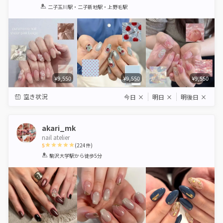
1
2
3
4
5
二子玉川駅・二子新地駅・上野毛駅
Star
Stars
Stars
Stars
Stars
¥9,550
¥9,550
¥9,550
空き状況
今日
×
明日
×
明後日
×
akari_mk
nail atelier
5
(
224
件)
1
2
3
4
5
駒沢大学駅
から徒歩5分
Star
Stars
Stars
Stars
Stars