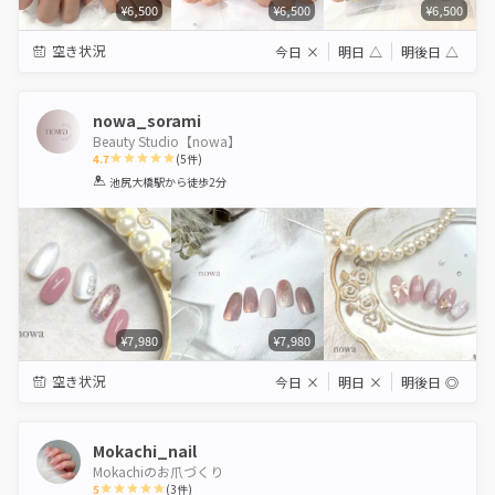
¥6,500
¥6,500
¥6,500
空き状況
今日
×
明日
△
明後日
△
nowa_sorami
Beauty Studio【nowa】
4.7
(
5
件)
1
2
3
4
5
池尻大橋駅
から徒歩2分
Star
Stars
Stars
Stars
Stars
¥7,980
¥7,980
空き状況
今日
×
明日
×
明後日
◎
Mokachi_nail
Mokachiのお爪づくり
5
(
3
件)