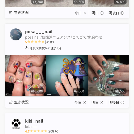
¥7,500
¥6,800
¥6,800
空き状況
今日
×
明日
◯
明後日
◎
posa___nail
posa nail/個性派ニュアンス/ごてごて/似合わせ
5
(
35
件)
1
2
3
4
5
池尻大橋駅
から徒歩1分
Star
Stars
Stars
Stars
Stars
¥10,000
¥9,000
¥8,500
空き状況
今日
×
明日
×
明後日
◯
kiki_nail
kiki nail
4.7
(
708
件)