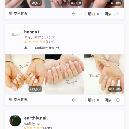
¥8,600
¥9,100
¥9,100
空き状況
今日
×
明日
×
明後日
△
hanna1
ネイルサロンハンナ
4.9
(
17
件)
1
2
3
4
5
二子玉川駅
から徒歩1分
Star
Stars
Stars
Stars
Stars
¥13,900
¥14,800
空き状況
今日
×
明日
×
明後日
◯
earthly.nail
earthly.nail
5
(
32
件)