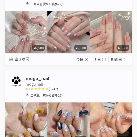
1
2
3
4
5
三軒茶屋駅
から徒歩2分
Star
Stars
Stars
Stars
Stars
¥6,500
¥6,500
¥6,500
空き状況
今日
×
明日
◯
明後日
×
mogu_nail
mogu nail
4.7
(
324
件)
1
2
3
4
5
二子玉川駅
から徒歩2分
Star
Stars
Stars
Stars
Stars