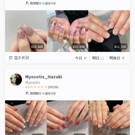
1
2
3
4
5
用賀駅
から徒歩3分
Star
Stars
Stars
Stars
Stars
¥10,400
¥10,400
¥11,500
空き状況
今日
×
明日
△
明後日
×
Myosotis_Hazuki
Myosotis
4.9
(
963
件)
1
2
3
4
5
用賀駅
から徒歩3分
Star
Stars
Stars
Stars
Stars