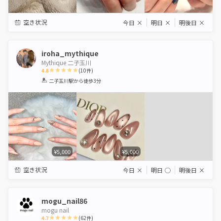
空き状況
今日
×
明日
×
明後日
×
iroha_mythique
Mythique 二子玉川
4.8
(
10
件)
1
2
3
4
5
二子玉川駅
から徒歩3分
Star
Stars
Stars
Stars
Stars
¥5,000
¥5,000
空き状況
今日
×
明日
◯
明後日
×
mogu_nail86
mogu nail
4.7
(
62
件)