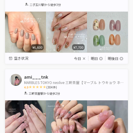
1
2
3
4
5
二子玉川駅
から徒歩3分
Star
Stars
Stars
Stars
Stars
¥6,600
¥7,700
空き状況
今日
×
明日
◎
明後日
◎
ami___tnk
MARBLES TOKYO neolive 三軒茶屋【マーブル トウキョウ ネオリーブ】
4.9
(
304
件)
1
2
3
4
5
三軒茶屋駅
から徒歩2分
Star
Stars
Stars
Stars
Stars