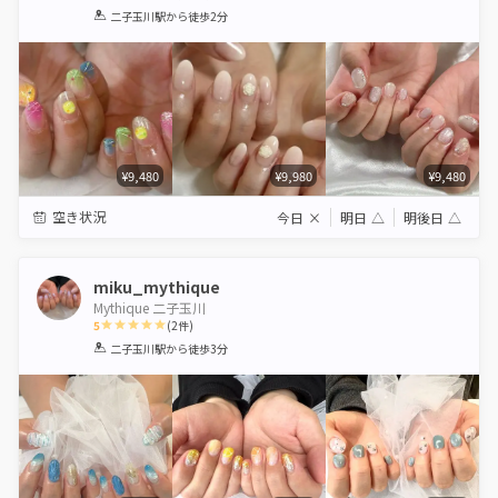
1
2
3
4
5
二子玉川駅
から徒歩2分
Star
Stars
Stars
Stars
Stars
¥9,480
¥9,980
¥9,480
空き状況
今日
×
明日
△
明後日
△
miku_mythique
Mythique 二子玉川
5
(
2
件)
1
2
3
4
5
二子玉川駅
から徒歩3分
Star
Stars
Stars
Stars
Stars