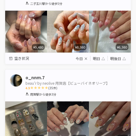
1
2
3
4
5
二子玉川駅
から徒歩5分
Star
Stars
Stars
Stars
Stars
¥9,480
¥8,980
¥6,980
空き状況
今日
×
明日
△
明後日
△
o_nnm.7
beau’r by neolive 用賀店【ビューバイネオリーブ】
4.9
(
35
件)
1
2
3
4
5
用賀駅
から徒歩3分
Star
Stars
Stars
Stars
Stars