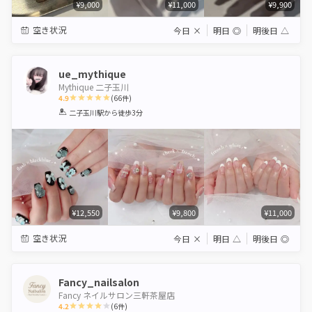
¥9,000
¥11,000
¥9,900
空き状況
今日
×
明日
◎
明後日
△
ue_mythique
Mythique 二子玉川
4.9
(
66
件)
1
2
3
4
5
二子玉川駅
から徒歩3分
Star
Stars
Stars
Stars
Stars
¥12,550
¥9,800
¥11,000
空き状況
今日
×
明日
△
明後日
◎
Fancy_nailsalon
Fancy ネイルサロン三軒茶屋店
4.2
(
6
件)