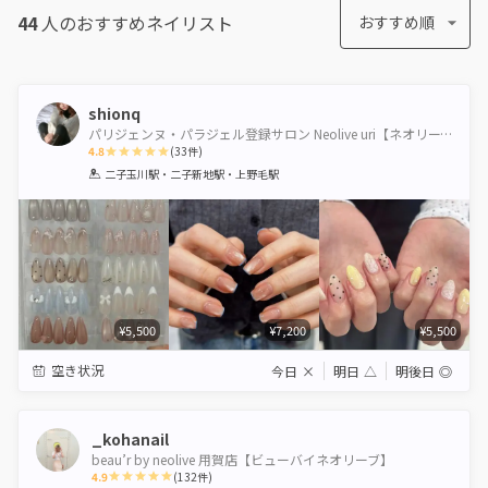
44
人のおすすめ
ネイリスト
おすすめ順
shionq
パリジェンヌ・パラジェル登録サロン Neolive uri【ネオリーブウリ】
4.8
(
33
件)
1
2
3
4
5
二子玉川駅・二子新地駅・上野毛駅
Star
Stars
Stars
Stars
Stars
¥5,500
¥7,200
¥5,500
空き状況
今日
×
明日
△
明後日
◎
_kohanail
beau’r by neolive 用賀店【ビューバイネオリーブ】
4.9
(
132
件)