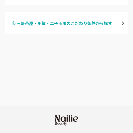
ハンドジェル
表参道・青山
三軒茶屋・用賀・二子玉川のこだわり条件から探す
ハンドスカルプ
パラジェル
新宿
ハンドケアカラー
フィルイン
池袋
フット
持ち込み OK
銀座・新橋・有楽町
オフのみ
やり放題 あり
恵比寿・代官山・中目黒
初回オフ 無料
自由が丘・学芸大学