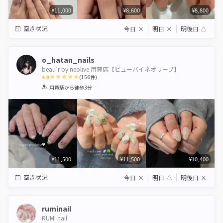
¥11,000
¥8,600
¥8,800
空き状況
今日
×
明日
×
明後日
△
o_hatan_nails
beau’r by neolive 用賀店【ビューバイネオリーブ】
4.9
(
156
件)
1
2
3
4
5
用賀駅
から徒歩3分
Star
Stars
Stars
Stars
Stars
¥11,500
¥11,500
¥10,400
空き状況
今日
×
明日
△
明後日
×
ruminail
RUMI nail