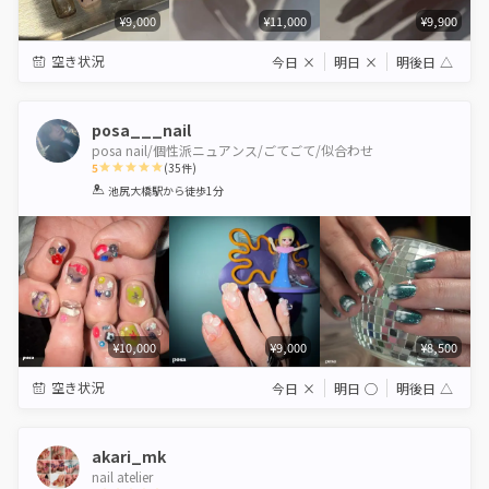
¥9,000
¥11,000
¥9,900
空き状況
今日
×
明日
×
明後日
△
posa___nail
posa nail/個性派ニュアンス/ごてごて/似合わせ
5
(
35
件)
1
2
3
4
5
池尻大橋駅
から徒歩1分
Star
Stars
Stars
Stars
Stars
¥10,000
¥9,000
¥8,500
空き状況
今日
×
明日
◯
明後日
△
akari_mk
nail atelier