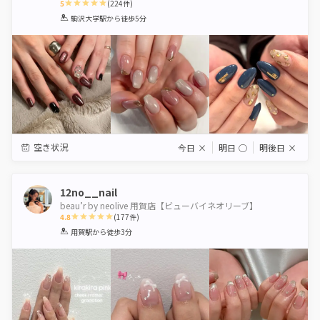
5
(
224
件)
1
2
3
4
5
駒沢大学駅
から徒歩5分
Star
Stars
Stars
Stars
Stars
空き状況
今日
×
明日
◯
明後日
×
12no__nail
beau’r by neolive 用賀店【ビューバイネオリーブ】
4.8
(
177
件)
1
2
3
4
5
用賀駅
から徒歩3分
Star
Stars
Stars
Stars
Stars