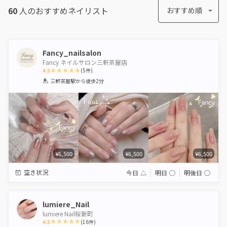
60
人のおすすめ
ネイリスト
おすすめ順
Fancy_nailsalon
Fancy ネイルサロン三軒茶屋店
4.5
(
5
件)
1
2
3
4
5
三軒茶屋駅
から徒歩2分
Star
Stars
Stars
Stars
Stars
¥6,500
¥6,500
¥6,500
空き状況
今日
△
明日
◯
明後日
◯
lumiere_Nail
lumiere Nail桜新町
4.5
(
16
件)