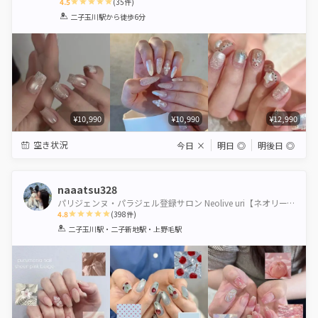
4.5
(
35
件)
1
2
3
4
5
二子玉川駅
から徒歩6分
Star
Stars
Stars
Stars
Stars
¥10,990
¥10,990
¥12,990
空き状況
今日
×
明日
◎
明後日
◎
naaatsu328
パリジェンヌ・パラジェル登録サロン Neolive uri【ネオリーブウリ】
4.8
(
398
件)
1
2
3
4
5
二子玉川駅・二子新地駅・上野毛駅
Star
Stars
Stars
Stars
Stars