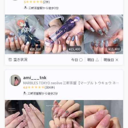
5
(
2
件)
1
2
3
4
5
三軒茶屋駅
から徒歩3分
Star
Stars
Stars
Stars
Stars
¥18,700
¥15,400
¥15,400
空き状況
今日
◯
明日
△
明後日
×
ami___tnk
MARBLES TOKYO neolive 三軒茶屋【マーブル トウキョウ ネオリーブ】
4.9
(
304
件)
1
2
3
4
5
三軒茶屋駅
から徒歩2分
Star
Stars
Stars
Stars
Stars