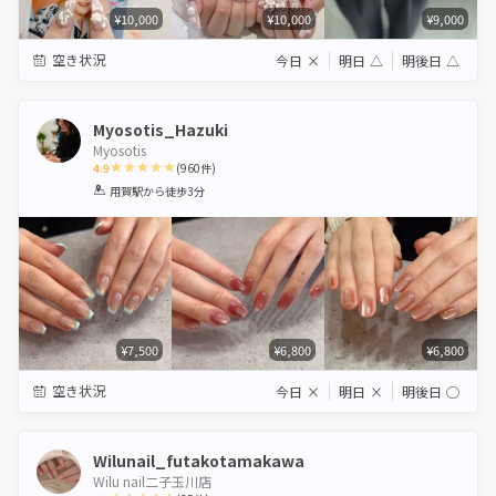
¥10,000
¥10,000
¥9,000
空き状況
今日
×
明日
△
明後日
△
Myosotis_Hazuki
Myosotis
4.9
(
960
件)
1
2
3
4
5
用賀駅
から徒歩3分
Star
Stars
Stars
Stars
Stars
¥7,500
¥6,800
¥6,800
空き状況
今日
×
明日
×
明後日
◯
Wilunail_futakotamakawa
Wilu nail二子玉川店