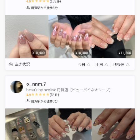
4.9
(
132
件)
1
2
3
4
5
用賀駅
から徒歩3分
Star
Stars
Stars
Stars
Stars
¥10,400
¥10,400
¥11,500
空き状況
今日
△
明日
△
明後日
△
o_nnm.7
beau’r by neolive 用賀店【ビューバイネオリーブ】
4.9
(
34
件)
1
2
3
4
5
用賀駅
から徒歩3分
Star
Stars
Stars
Stars
Stars