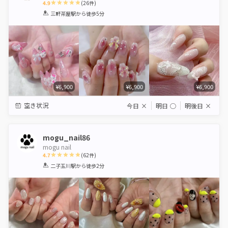
4.9
(
26
件)
1
2
3
4
5
三軒茶屋駅
から徒歩5分
Star
Stars
Stars
Stars
Stars
¥6,900
¥6,900
¥6,900
空き状況
今日
×
明日
◯
明後日
×
mogu_nail86
mogu nail
4.7
(
62
件)
1
2
3
4
5
二子玉川駅
から徒歩2分
Star
Stars
Stars
Stars
Stars