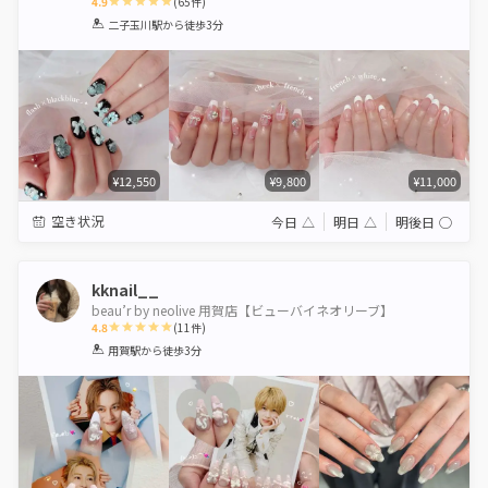
4.9
(
65
件)
1
2
3
4
5
二子玉川駅
から徒歩3分
Star
Stars
Stars
Stars
Stars
¥12,550
¥9,800
¥11,000
空き状況
今日
△
明日
△
明後日
◯
kknail__
beau’r by neolive 用賀店【ビューバイネオリーブ】
4.8
(
11
件)
1
2
3
4
5
用賀駅
から徒歩3分
Star
Stars
Stars
Stars
Stars