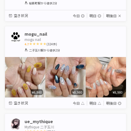
1
2
3
4
5
桜新町駅
から徒歩2分
Star
Stars
Stars
Stars
Stars
空き状況
今日
◎
明日
◎
明後日
×
mogu_nail
mogu nail
4.7
(
324
件)
1
2
3
4
5
二子玉川駅
から徒歩2分
Star
Stars
Stars
Stars
Stars
¥8,980
¥8,980
¥8,980
空き状況
今日
△
明日
△
明後日
◎
ue_mythique
Mythique 二子玉川