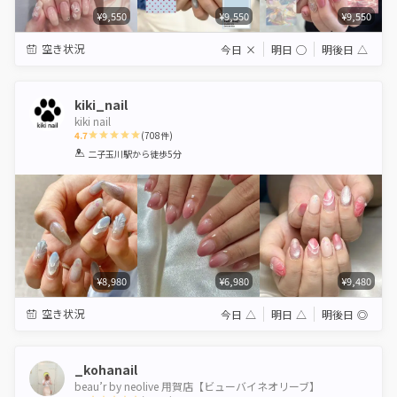
¥9,550
¥9,550
¥9,550
空き状況
今日
×
明日
◯
明後日
△
kiki_nail
kiki nail
4.7
(
708
件)
1
2
3
4
5
二子玉川駅
から徒歩5分
Star
Stars
Stars
Stars
Stars
¥8,980
¥6,980
¥9,480
空き状況
今日
△
明日
△
明後日
◎
_kohanail
beau’r by neolive 用賀店【ビューバイネオリーブ】