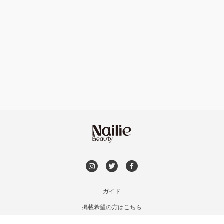
ハンドケアカラー
フィルイン
池袋
フット
持ち込み OK
銀座・新橋・有楽町
オフのみ
やり放題 あり
恵比寿・代官山・中目黒
初回オフ 無料
自由が丘・学芸大学
DVD観賞
六本木・麻布十番
メンズOK
ガイド
三軒茶屋・用賀・二子玉川
掲載希望の方はこちら
出張OK
利用規約