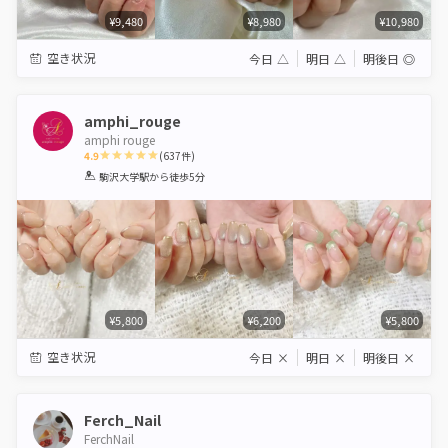
¥9,480
¥8,980
¥10,980
空き状況
今日
△
明日
△
明後日
◎
amphi_rouge
amphi rouge
4.9
(
637
件)
1
2
3
4
5
駒沢大学駅
から徒歩5分
Star
Stars
Stars
Stars
Stars
¥5,800
¥6,200
¥5,800
空き状況
今日
×
明日
×
明後日
×
Ferch_Nail
FerchNail