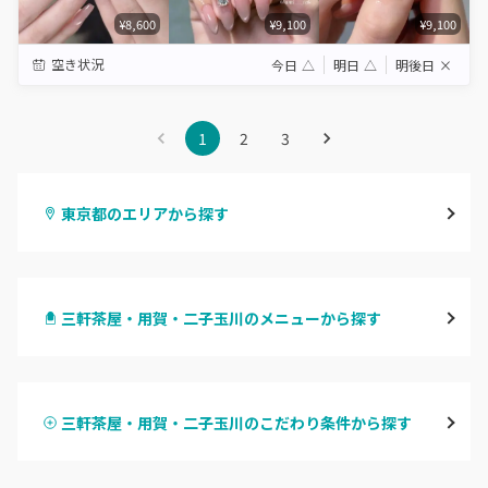
¥8,600
¥9,100
¥9,100
空き状況
今日
△
明日
△
明後日
×
1
2
3
東京都のエリアから探す
渋谷
三軒茶屋・用賀・二子玉川のメニューから探す
原宿
ハンドジェル
表参道・青山
三軒茶屋・用賀・二子玉川のこだわり条件から探す
ハンドスカルプ
パラジェル
新宿