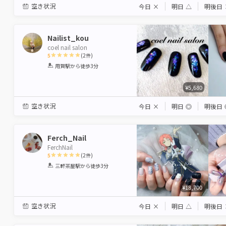
空き状況
今日
×
明日
△
明後日
Nailist_kou
coel nail salon
5
(
2
件)
1
2
3
4
5
用賀駅
から徒歩3分
Star
Stars
Stars
Stars
Stars
¥5,680
空き状況
今日
×
明日
◎
明後日
Ferch_Nail
FerchNail
5
(
2
件)
1
2
3
4
5
三軒茶屋駅
から徒歩3分
Star
Stars
Stars
Stars
Stars
¥18,700
空き状況
今日
×
明日
△
明後日