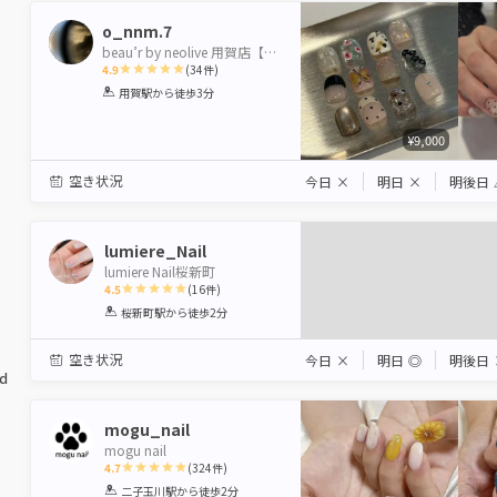
o_nnm.7
beau’r by neolive 用賀店【ビューバイネオリーブ】
4.9
(
34
件)
1
2
3
4
5
用賀駅
から徒歩3分
Star
Stars
Stars
Stars
Stars
¥9,000
空き状況
今日
×
明日
×
明後日
lumiere_Nail
lumiere Nail桜新町
4.5
(
16
件)
1
2
3
4
5
桜新町駅
から徒歩2分
Star
Stars
Stars
Stars
Stars
空き状況
今日
×
明日
◎
明後日
ed
mogu_nail
mogu nail
4.7
(
324
件)
1
2
3
4
5
二子玉川駅
から徒歩2分