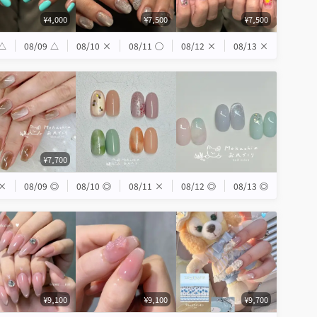
¥4,000
¥7,500
¥7,500
△
08/09
△
08/10
×
08/11
◯
08/12
×
08/13
×
¥7,700
×
08/09
◎
08/10
◎
08/11
×
08/12
◎
08/13
◎
¥9,100
¥9,100
¥9,700