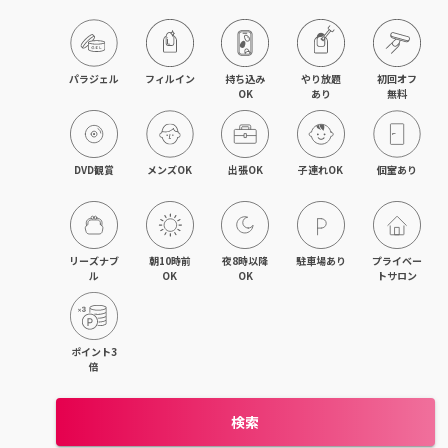
目黒・戸越・武蔵小山
北千住・町屋・亀有
パラジェル
フィルイン
持ち込み

やり放題

初回オフ

OK
あり
無料
錦糸町・小岩・青砥
吉祥寺・荻窪・三鷹
DVD観賞
メンズOK
出張OK
子連れOK
個室あり
立川・国立・国分寺
八王子・日野・昭島
リーズナブ
朝10時前
夜8時以降
駐車場あり
プライベー
ル
OK
OK
トサロン
中野・高円寺・阿佐ヶ谷
品川・大森・蒲田
ポイント3
倍
上野・日本橋・浅草
検索
日暮里・駒込・千駄木