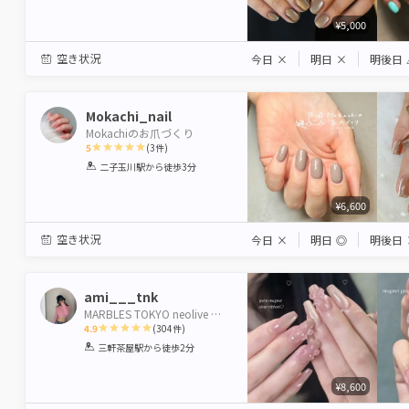
Star
Stars
Stars
Stars
Stars
¥5,000
空き状況
今日
×
明日
×
明後日
Mokachi_nail
Mokachiのお爪づくり
5
(
3
件)
1
2
3
4
5
二子玉川駅
から徒歩3分
Star
Stars
Stars
Stars
Stars
¥6,600
空き状況
今日
×
明日
◎
明後日
ami___tnk
MARBLES TOKYO neolive 三軒茶屋【マーブル トウキョウ ネオリーブ】
4.9
(
304
件)
1
2
3
4
5
三軒茶屋駅
から徒歩2分
Star
Stars
Stars
Stars
Stars
¥8,600