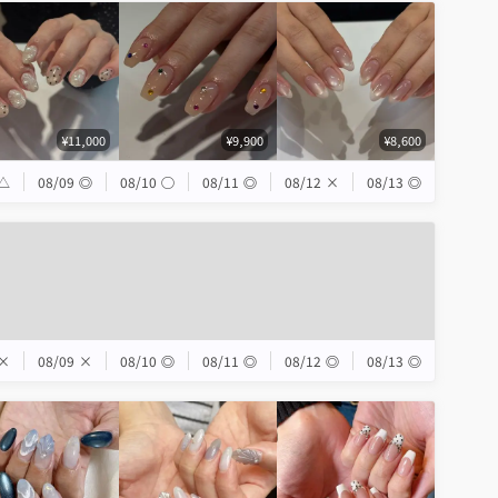
¥11,000
¥9,900
¥8,600
△
08/09
◎
08/10
◯
08/11
◎
08/12
×
08/13
◎
×
08/09
×
08/10
◎
08/11
◎
08/12
◎
08/13
◎