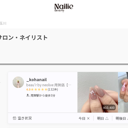
玉川
サロン・ネイリスト
_kohanail
beau’r by neolive 用賀店【ビューバイネオリーブ】
4.9
(
132
件)
1
2
3
4
5
用賀駅
から徒歩3分
Star
Stars
Stars
Stars
Stars
¥10,400
空き状況
今日
×
明日
△
明後日