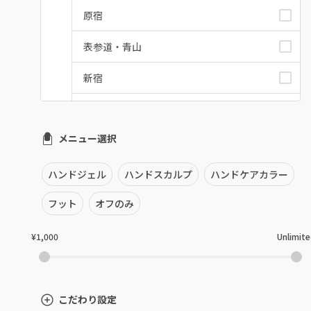
原宿
表参道・青山
新宿
池袋
メニュー選択
銀座・新橋・有楽町
恵比寿・代官山・中目黒
ハンドジェル
ハンドスカルプ
ハンドケアカラー
自由が丘・学芸大学
フット
オフのみ
六本木・麻布十番
¥1,000
Unlimit
三軒茶屋・用賀・二子玉川
下北沢・代々木上原
こだわり設定