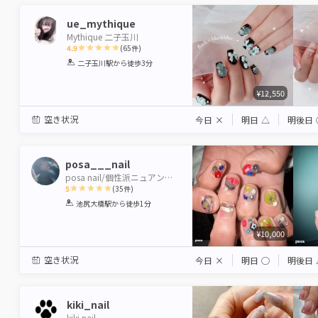
ue_mythique
Mythique 二子玉川
4.9
(
65
件)
1
2
3
4
5
二子玉川駅
から徒歩3分
Star
Stars
Stars
Stars
Stars
¥12,550
空き状況
今日
×
明日
△
明後日
posa___nail
posa nail/個性派ニュアンス/ごてごて/似合わせ
5
(
35
件)
1
2
3
4
5
池尻大橋駅
から徒歩1分
Star
Stars
Stars
Stars
Stars
¥10,000
空き状況
今日
×
明日
◯
明後日
kiki_nail
kiki nail