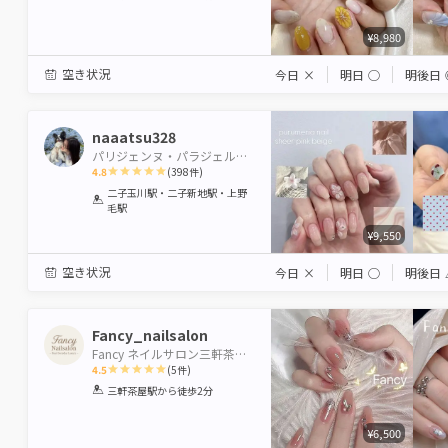
Star
Stars
Stars
Stars
Stars
¥8,980
空き状況
今日
×
明日
◯
明後日
naaatsu328
パリジェンヌ・パラジェル登録サロン Neolive uri【ネオリーブウリ】
4.8
(
398
件)
1
2
3
4
5
二子玉川駅・二子新地駅・上野
毛駅
Star
Stars
Stars
Stars
Stars
¥9,550
空き状況
今日
×
明日
◯
明後日
Fancy_nailsalon
Fancy ネイルサロン三軒茶屋店
4.5
(
5
件)
1
2
3
4
5
三軒茶屋駅
から徒歩2分
Star
Stars
Stars
Stars
Stars
¥6,500