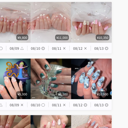
¥9,800
¥11,000
¥10,350
◯
08/09
△
08/10
◎
08/11
×
08/12
×
08/13
◎
¥9,000
¥8,500
¥10,000
△
08/09
×
08/10
◯
08/11
×
08/12
◎
08/13
◎