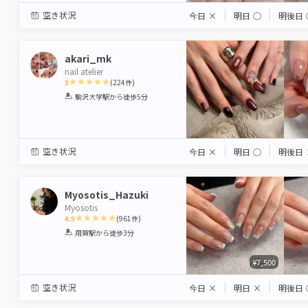
空き状況
今日
×
明日
◯
明後日
akari_mk
nail atelier
5
(
224
件)
1
2
3
4
5
駒沢大学駅
から徒歩5分
Star
Stars
Stars
Stars
Stars
空き状況
今日
×
明日
◯
明後日
Myosotis_Hazuki
Myosotis
4.9
(
961
件)
1
2
3
4
5
用賀駅
から徒歩3分
Star
Stars
Stars
Stars
Stars
¥7,500
空き状況
今日
×
明日
×
明後日