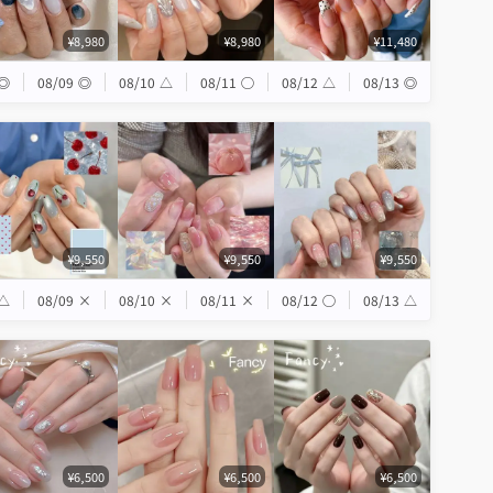
¥8,980
¥8,980
¥11,480
◎
08/09
◎
08/10
△
08/11
◯
08/12
△
08/13
◎
¥9,550
¥9,550
¥9,550
△
08/09
×
08/10
×
08/11
×
08/12
◯
08/13
△
¥6,500
¥6,500
¥6,500