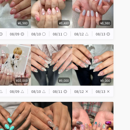
¥6,980
¥9,480
¥8,980
◎
08/09
◎
08/10
◯
08/11
◯
08/12
△
08/13
◎
¥10,000
¥9,000
¥9,000
△
08/09
△
08/10
△
08/11
◎
08/12
×
08/13
×