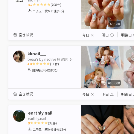
4.7
(
708
件)
1
2
3
4
5
二子玉川駅
から徒歩5分
Star
Stars
Stars
Stars
Stars
¥8,980
空き状況
今日
×
明日
◯
明後日
kknail__
beau’r by neolive 用賀店【ビューバイネオリーブ】
4.8
(
11
件)
1
2
3
4
5
用賀駅
から徒歩3分
Star
Stars
Stars
Stars
Stars
¥10,000
空き状況
今日
×
明日
△
明後日
earthly.nail
earthly.nail
5
(
32
件)
1
2
3
4
5
二子玉川駅
から徒歩13分