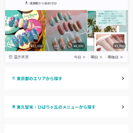
1
2
3
4
5
清瀬駅
から徒歩18分
Star
Stars
Stars
Stars
Stars
¥12,000
¥8,000
¥3,000
空き状況
今日
×
明日
×
明後日
×
東京都のエリアから探す
渋谷
東久留米・ひばりヶ丘のメニューから探す
原宿
ハンドジェル
表参道・青山