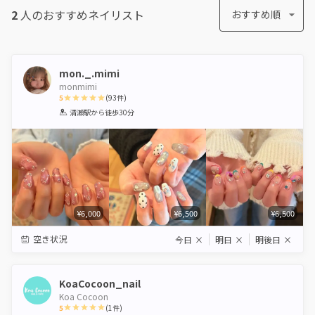
2
人のおすすめ
ネイリスト
おすすめ順
mon._.mimi
monmimi
5
(
93
件)
1
2
3
4
5
清瀬駅
から徒歩30分
Star
Stars
Stars
Stars
Stars
¥6,000
¥6,500
¥6,500
空き状況
今日
×
明日
×
明後日
×
KoaCocoon_nail
Koa Cocoon
5
(
1
件)