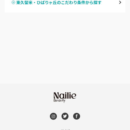
東久留米・ひばりヶ丘のこだわり条件から探す
ハンドスカルプ
パラジェル
新宿
ハンドケアカラー
フィルイン
池袋
フット
持ち込み OK
銀座・新橋・有楽町
オフのみ
やり放題 あり
恵比寿・代官山・中目黒
初回オフ 無料
自由が丘・学芸大学
DVD観賞
六本木・麻布十番
メンズOK