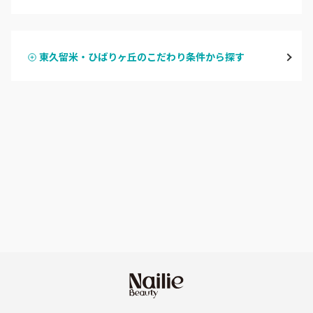
ハンドジェル
表参道・青山
東久留米・ひばりヶ丘のこだわり条件から探す
ハンドスカルプ
パラジェル
新宿
ハンドケアカラー
フィルイン
池袋
フット
持ち込み OK
銀座・新橋・有楽町
オフのみ
やり放題 あり
恵比寿・代官山・中目黒
初回オフ 無料
自由が丘・学芸大学