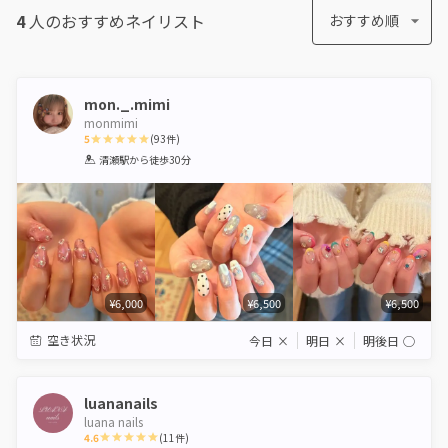
4
人のおすすめ
ネイリスト
おすすめ順
mon._.mimi
monmimi
5
(
93
件)
1
2
3
4
5
清瀬駅
から徒歩30分
Star
Stars
Stars
Stars
Stars
¥6,000
¥6,500
¥6,500
空き状況
今日
×
明日
×
明後日
◯
luananails
luana nails
4.6
(
11
件)