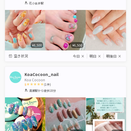
1
2
3
4
5
花小金井駅
Star
Stars
Stars
Stars
Stars
¥8,500
¥6,500
空き状況
今日
×
明日
×
明後日
×
KoaCocoon_nail
Koa Cocoon
5
(
1
件)
1
2
3
4
5
清瀬駅
から徒歩18分
Star
Stars
Stars
Stars
Stars