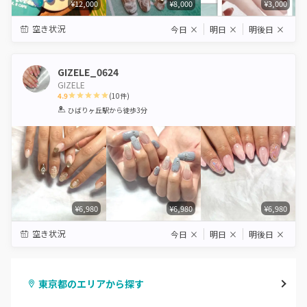
¥12,000
¥8,000
¥3,000
空き状況
今日
×
明日
×
明後日
×
GIZELE_0624
GIZELE
4.9
(
10
件)
1
2
3
4
5
ひばりヶ丘駅
から徒歩3分
Star
Stars
Stars
Stars
Stars
¥6,980
¥6,980
¥6,980
空き状況
今日
×
明日
×
明後日
×
東京都のエリアから探す