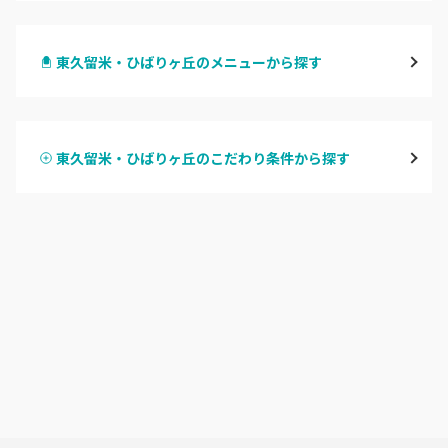
渋谷
東久留米・ひばりヶ丘のメニューから探す
原宿
ハンドジェル
表参道・青山
東久留米・ひばりヶ丘のこだわり条件から探す
ハンドスカルプ
パラジェル
新宿
ハンドケアカラー
フィルイン
池袋
フット
持ち込み OK
銀座・新橋・有楽町
オフのみ
やり放題 あり
恵比寿・代官山・中目黒