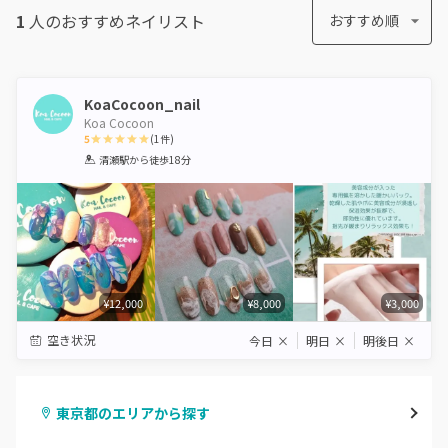
1
人のおすすめ
ネイリスト
おすすめ順
KoaCocoon_nail
Koa Cocoon
5
(
1
件)
1
2
3
4
5
清瀬駅
から徒歩18分
Star
Stars
Stars
Stars
Stars
¥12,000
¥8,000
¥3,000
空き状況
今日
×
明日
×
明後日
×
東京都のエリアから探す