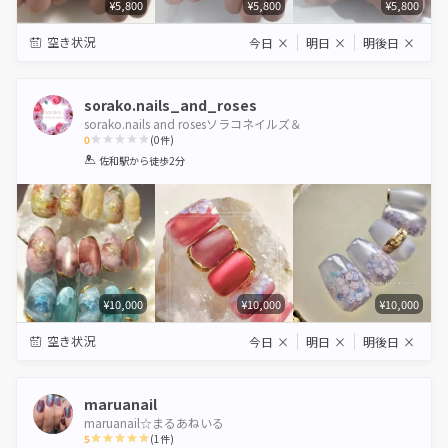
¥5,800
¥5,800
¥5,800
空き状況
今日
×
明日
×
明後日
×
sorako.nails_and_roses
sorako.nails and rosesソラコネイルズ＆
0
(
0
件)
1
2
3
4
5
佐和駅
から徒歩2分
Star
Stars
Stars
Stars
Stars
¥10,000
¥10,000
¥10,000
空き状況
今日
×
明日
×
明後日
×
maruanail
maruanail☆まるあねいる
5
(
1
件)