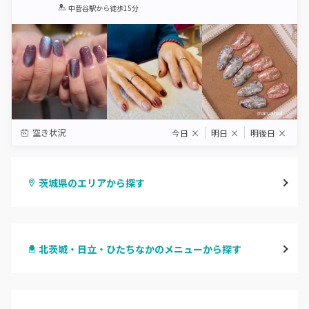
1
2
3
4
5
中菅谷駅
から徒歩15分
Star
Stars
Stars
Stars
Stars
空き状況
今日
×
明日
×
明後日
×
茨城県のエリアから探す
水戸
北茨城・日立・ひたちなかのメニューから探す
つくば・土浦・石岡
ハンドジェル
守谷・取手