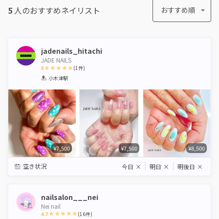
5
人のおすすめ
ネイリスト
おすすめ順
jadenails_hitachi
JADE NAILS
5
(
1
件)
1
2
3
4
5
小木津駅
Star
Stars
Stars
Stars
Stars
¥7,500
¥7,500
¥8,500
空き状況
今日
×
明日
×
明後日
×
nailsalon___nei
Nei nail
4.7
(
16
件)