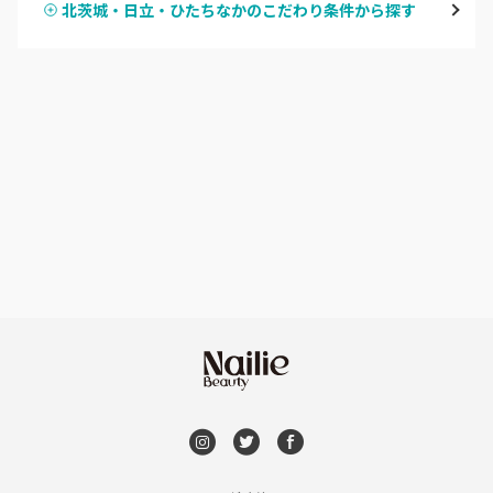
北茨城・日立・ひたちなかのこだわり条件から探す
ハンドスカルプ
パラジェル
牛久・龍ヶ崎
ハンドケアカラー
フィルイン
鹿嶋・水郷周辺
フット
持ち込み OK
北茨城・日立・ひたちなか
オフのみ
やり放題 あり
古河・常総・筑西
初回オフ 無料
茨城県その他
DVD観賞