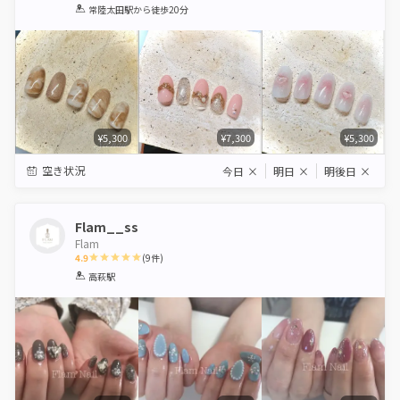
1
2
3
4
5
常陸太田駅
から徒歩20分
Star
Stars
Stars
Stars
Stars
¥5,300
¥7,300
¥5,300
空き状況
今日
×
明日
×
明後日
×
Flam__ss
Flam
4.9
(
9
件)
1
2
3
4
5
高萩駅
Star
Stars
Stars
Stars
Stars