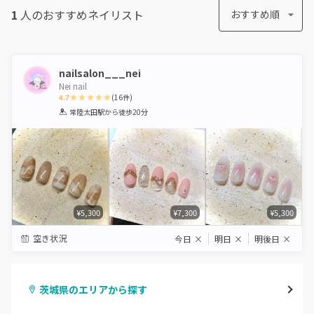
1
人のおすすめ
ネイリスト
おすすめ順
nailsalon___nei
Nei nail
4.7
(
16
件)
1
2
3
4
5
常陸太田駅
から徒歩20分
Star
Stars
Stars
Stars
Stars
¥5,300
¥7,300
¥5,300
空き状況
今日
×
明日
×
明後日
×
茨城県のエリアから探す