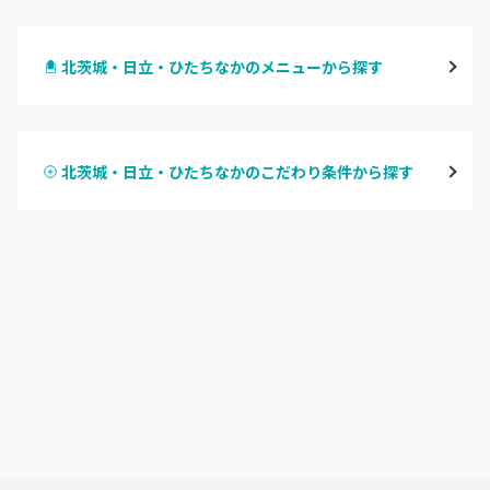
水戸
北茨城・日立・ひたちなかのメニューから探す
つくば・土浦・石岡
ハンドジェル
守谷・取手
北茨城・日立・ひたちなかのこだわり条件から探す
ハンドスカルプ
パラジェル
牛久・龍ヶ崎
ハンドケアカラー
フィルイン
鹿嶋・水郷周辺
フット
持ち込み OK
北茨城・日立・ひたちなか
オフのみ
やり放題 あり
古河・常総・筑西