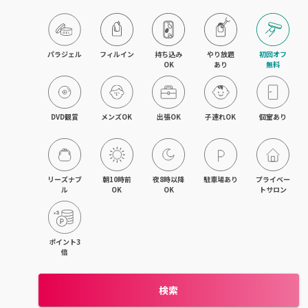
パラジェル
フィルイン
持ち込み

やり放題

初回オフ

OK
あり
無料
DVD観賞
メンズOK
出張OK
子連れOK
個室あり
リーズナブ
朝10時前
夜8時以降
駐車場あり
プライベー
ル
OK
OK
トサロン
ポイント3
倍
検索