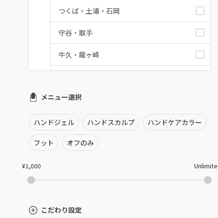
つくば・土浦・石岡
守谷・取手
牛久・龍ヶ崎
鹿嶋・水郷周辺
メニュー選択
北茨城・日立・ひたちなか
古河・常総・筑西
ハンドジェル
ハンドスカルプ
ハンドケアカラー
茨城県その他
フット
オフのみ
¥1,000
Unlimit
こだわり設定