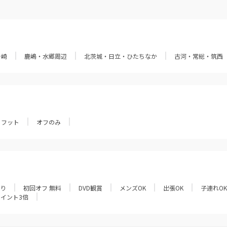
ヶ崎
鹿嶋・水郷周辺
北茨城・日立・ひたちなか
古河・常総・筑西
フット
オフのみ
あり
初回オフ 無料
DVD観賞
メンズOK
出張OK
子連れOK
ポイント3倍