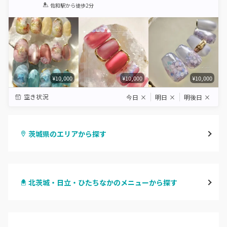
1
2
3
4
5
佐和駅
から徒歩2分
Star
Stars
Stars
Stars
Stars
¥10,000
¥10,000
¥10,000
空き状況
今日
×
明日
×
明後日
×
茨城県のエリアから探す
水戸
北茨城・日立・ひたちなかのメニューから探す
つくば・土浦・石岡
ハンドジェル
守谷・取手