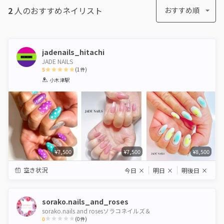
2
人のおすすめ
ネイリスト
おすすめ順
jadenails_hitachi
JADE NAILS
5
(
1
件)
1
2
3
4
5
小木津駅
Star
Stars
Stars
Stars
Stars
¥7,500
¥7,500
¥8,500
空き状況
今日
×
明日
×
明後日
×
sorako.nails_and_roses
sorako.nails and rosesソラコネイルズ＆
0
(
0
件)