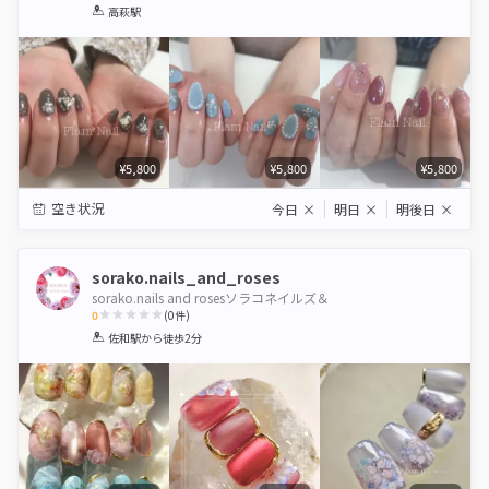
1
2
3
4
5
高萩駅
Star
Stars
Stars
Stars
Stars
¥5,800
¥5,800
¥5,800
空き状況
今日
×
明日
×
明後日
×
sorako.nails_and_roses
sorako.nails and rosesソラコネイルズ＆
0
(
0
件)
1
2
3
4
5
佐和駅
から徒歩2分
Star
Stars
Stars
Stars
Stars