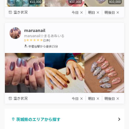
¥10,000
¥10,000
¥10,000
空き状況
今日
×
明日
×
明後日
×
maruanail
maruanail☆まるあねいる
5
(
1
件)
1
2
3
4
5
中菅谷駅
から徒歩15分
Star
Stars
Stars
Stars
Stars
空き状況
今日
×
明日
×
明後日
×
茨城県のエリアから探す