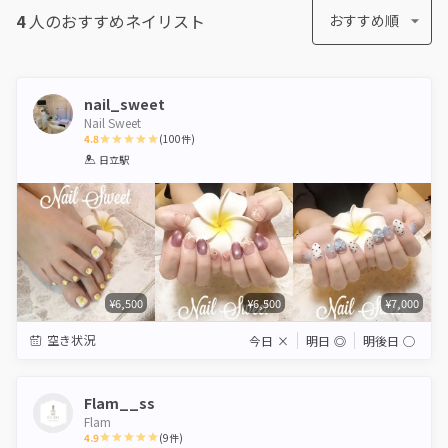
4
人のおすすめ
ネイリスト
おすすめ順
nail_sweet
Nail Sweet
4.8
(
100
件)
1
2
3
4
5
日立駅
Star
Stars
Stars
Stars
Stars
¥6,500
¥6,500
¥7,000
空き状況
今日
×
明日
◎
明後日
◯
Flam__ss
Flam
4.9
(
9
件)