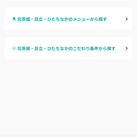
水戸
北茨城・日立・ひたちなかのメニューから探す
つくば・土浦・石岡
ハンドジェル
守谷・取手
北茨城・日立・ひたちなかのこだわり条件から探す
ハンドスカルプ
パラジェル
牛久・龍ヶ崎
ハンドケアカラー
フィルイン
鹿嶋・水郷周辺
フット
持ち込み OK
北茨城・日立・ひたちなか
オフのみ
やり放題 あり
古河・常総・筑西