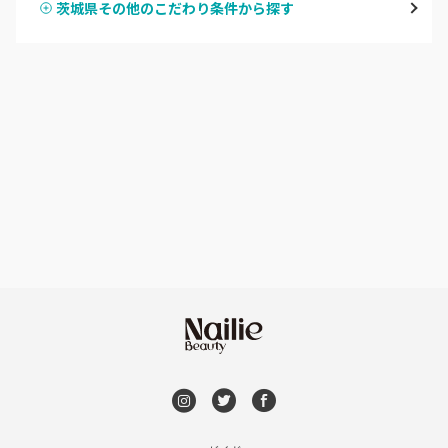
茨城県その他のこだわり条件から探す
ハンドスカルプ
パラジェル
牛久・龍ヶ崎
ハンドケアカラー
フィルイン
鹿嶋・水郷周辺
フット
持ち込み OK
北茨城・日立・ひたちなか
オフのみ
やり放題 あり
古河・常総・筑西
初回オフ 無料
茨城県その他
DVD観賞
メンズOK