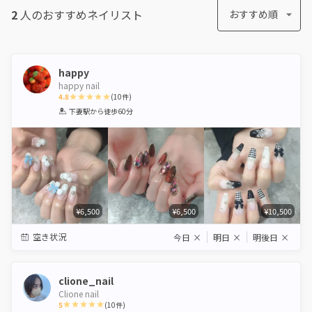
2
人のおすすめ
ネイリスト
おすすめ順
happy
happy nail
4.8
(
10
件)
1
2
3
4
5
下妻駅
から徒歩60分
Star
Stars
Stars
Stars
Stars
¥6,500
¥6,500
¥10,500
空き状況
今日
×
明日
×
明後日
×
clione_nail
Clione nail
5
(
10
件)