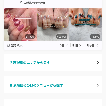
1
2
3
4
5
石岡駅
から徒歩60分
Star
Stars
Stars
Stars
Stars
¥7,700
¥11,000
¥8,800
空き状況
今日
×
明日
×
明後日
×
茨城県のエリアから探す
水戸
茨城県その他のメニューから探す
つくば・土浦・石岡
ハンドジェル
守谷・取手