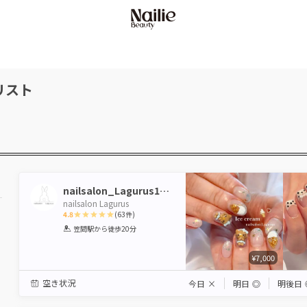
リスト
nailsalon_Lagurus1229
nailsalon Lagurus
4.8
(
63
件)
1
2
3
4
5
笠間駅
から徒歩20分
Star
Stars
Stars
Stars
Stars
¥7,000
空き状況
今日
×
明日
◎
明後日