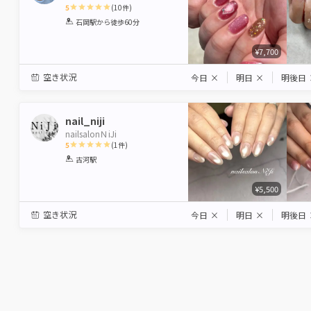
5
(
10
件)
1
2
3
4
5
石岡駅
から徒歩60分
Star
Stars
Stars
Stars
Stars
¥7,700
空き状況
今日
×
明日
×
明後日
nail_niji
nailsalonＮiJi
5
(
1
件)
1
2
3
4
5
古河駅
Star
Stars
Stars
Stars
Stars
¥5,500
空き状況
今日
×
明日
×
明後日