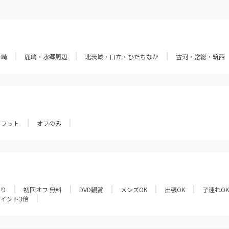
ヶ崎
鹿嶋・水郷周辺
北茨城・日立・ひたちなか
古河・常総・筑西
フット
オフのみ
あり
初回オフ 無料
DVD観賞
メンズOK
出張OK
子連れOK
ポイント3倍