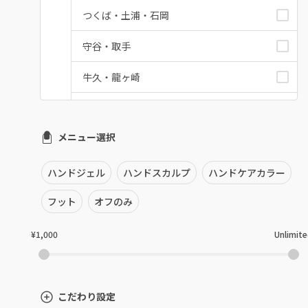
つくば・土浦・石岡
守谷・取手
牛久・龍ヶ崎
鹿嶋・水郷周辺
メニュー選択
北茨城・日立・ひたちなか
古河・常総・筑西
ハンドジェル
ハンドスカルプ
ハンドケアカラー
茨城県その他
フット
オフのみ
¥1,000
Unlimit
こだわり設定