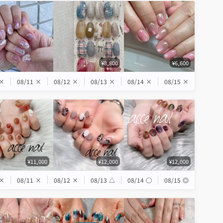
¥8,800
¥6,600
×
08/11
×
08/12
×
08/13
×
08/14
×
08/15
×
¥11,000
¥12,000
¥12,000
×
08/11
×
08/12
×
08/13
△
08/14
◯
08/15
◎