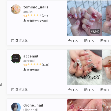
tomimo_nails
amulet
4.3
(
2
件)
1
2
3
4
5
東海駅
から徒歩8分
Star
Stars
Stars
Stars
Stars
¥8,800
空き状況
今日
×
明日
×
明後日
accenail
acce nail
4.9
(
31
件)
1
2
3
4
5
常陸太田駅
Star
Stars
Stars
Stars
Stars
ed
空き状況
今日
×
明日
×
明後日
clione_nail
Clione nail