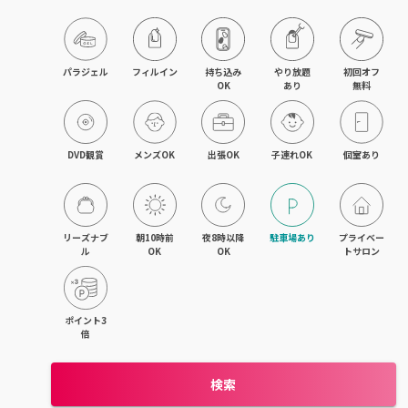
パラジェル
フィルイン
持ち込み

やり放題

初回オフ

OK
あり
無料
DVD観賞
メンズOK
出張OK
子連れOK
個室あり
リーズナブ
朝10時前
夜8時以降
駐車場あり
プライベー
ル
OK
OK
トサロン
ポイント3
倍
検索