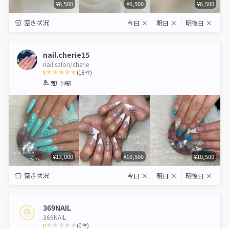
¥6,500
¥6,500
¥6,500
空き状況
今日
×
明日
×
明後日
×
nail.cherie15
nail salon/cherie
5
(
18
件)
1
2
3
4
5
荒川沖駅
Star
Stars
Stars
Stars
Stars
¥13,000
¥10,500
¥10,500
空き状況
今日
×
明日
×
明後日
×
369NAIL
369NAIL
0
(
0
件)