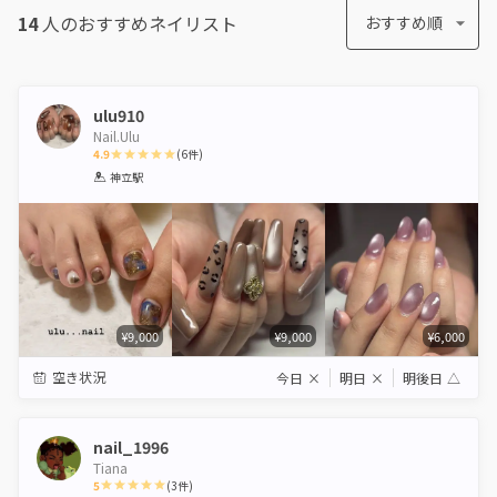
14
人のおすすめ
ネイリスト
おすすめ順
ulu910
Nail.Ulu
4.9
(
6
件)
1
2
3
4
5
神立駅
Star
Stars
Stars
Stars
Stars
¥9,000
¥9,000
¥6,000
空き状況
今日
×
明日
×
明後日
△
nail_1996
Tiana
5
(
3
件)