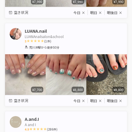
¥7,990
¥7,990
¥7,990
空き状況
今日
×
明日
×
明後日
×
LUANA.nail
LUANAnailsalon&school
5
(
1
件)
1
2
3
4
5
荒川沖駅
から徒歩50分
Star
Stars
Stars
Stars
Stars
¥7,700
¥8,800
¥8,800
空き状況
今日
×
明日
×
明後日
×
A.and.I
A and I
4.9
(
286
件)