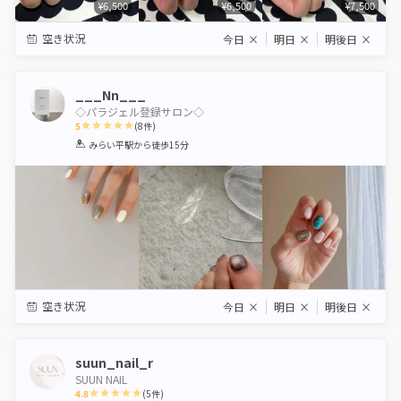
¥6,500
¥6,500
¥7,500
空き状況
今日
×
明日
×
明後日
×
___Nn___
◇パラジェル登録サロン◇
5
(
8
件)
1
2
3
4
5
みらい平駅
から徒歩15分
Star
Stars
Stars
Stars
Stars
空き状況
今日
×
明日
×
明後日
×
suun_nail_r
SUUN NAIL
4.8
(
5
件)