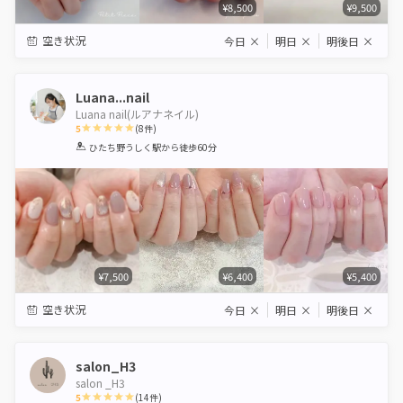
¥8,500
¥9,500
空き状況
今日
×
明日
×
明後日
×
Luana...nail
Luana nail(ルアナネイル)
5
(
8
件)
1
2
3
4
5
ひたち野うしく駅
から徒歩60分
Star
Stars
Stars
Stars
Stars
¥7,500
¥6,400
¥5,400
空き状況
今日
×
明日
×
明後日
×
salon_H3
salon _H3
5
(
14
件)