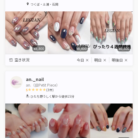
1
2
3
4
5
つくば・土浦・石岡
Star
Stars
Stars
Stars
Stars
¥8,800
¥8,800
¥8,800
空き状況
今日
×
明日
×
明後日
×
an._nail
an.（旧Petit Piece）
5
(
3
件)
1
2
3
4
5
ひたち野うしく駅
から徒歩15分
Star
Stars
Stars
Stars
Stars