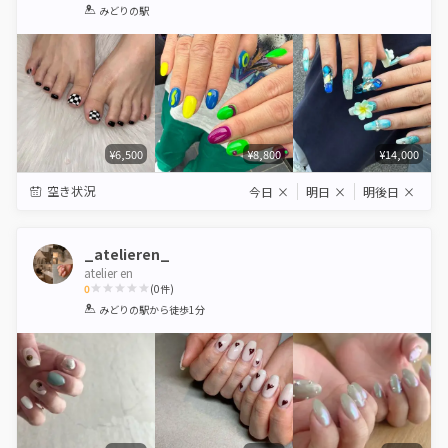
1
2
3
4
5
みどりの駅
Star
Stars
Stars
Stars
Stars
¥6,500
¥8,800
¥14,000
空き状況
今日
×
明日
×
明後日
×
_atelieren_
atelier en
0
(
0
件)
1
2
3
4
5
みどりの駅
から徒歩1分
Star
Stars
Stars
Stars
Stars