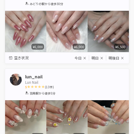
1
2
3
4
5
みどりの駅
から徒歩30分
Star
Stars
Stars
Stars
Stars
¥6,000
¥6,000
¥6,500
空き状況
今日
×
明日
×
明後日
×
lun_nail
Lun Nail
5
(
13
件)
1
2
3
4
5
羽鳥駅
から徒歩5分
Star
Stars
Stars
Stars
Stars