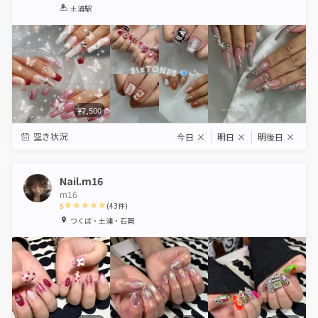
1
2
3
4
5
土浦駅
Star
Stars
Stars
Stars
Stars
¥7,500
空き状況
今日
×
明日
×
明後日
×
Nail.m16
m16
5
(
43
件)
1
2
3
4
5
つくば・土浦・石岡
Star
Stars
Stars
Stars
Stars