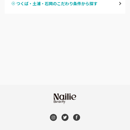
つくば・土浦・石岡のこだわり条件から探す
ハンドスカルプ
パラジェル
牛久・龍ヶ崎
ハンドケアカラー
フィルイン
鹿嶋・水郷周辺
フット
持ち込み OK
北茨城・日立・ひたちなか
オフのみ
やり放題 あり
古河・常総・筑西
初回オフ 無料
茨城県その他
DVD観賞