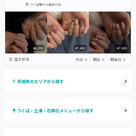
1
2
3
4
5
つくば駅
から徒歩15分
Star
Stars
Stars
Stars
Stars
¥6,050
¥7,400
¥7,400
空き状況
今日
×
明日
×
明後日
×
茨城県のエリアから探す
水戸
つくば・土浦・石岡のメニューから探す
つくば・土浦・石岡
ハンドジェル
守谷・取手