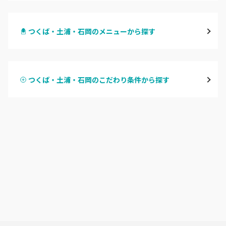
水戸
つくば・土浦・石岡のメニューから探す
つくば・土浦・石岡
ハンドジェル
守谷・取手
つくば・土浦・石岡のこだわり条件から探す
ハンドスカルプ
パラジェル
牛久・龍ヶ崎
ハンドケアカラー
フィルイン
鹿嶋・水郷周辺
フット
持ち込み OK
北茨城・日立・ひたちなか
オフのみ
やり放題 あり
古河・常総・筑西