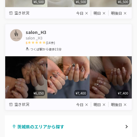
¥6,500
¥6,500
¥6,500
空き状況
今日
×
明日
×
明後日
×
salon_H3
salon _H3
5
(
14
件)
1
2
3
4
5
つくば駅
から徒歩15分
Star
Stars
Stars
Stars
Stars
¥6,050
¥7,400
¥7,400
空き状況
今日
×
明日
×
明後日
×
茨城県のエリアから探す