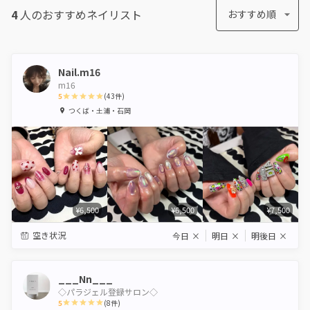
4
人のおすすめ
ネイリスト
おすすめ順
Nail.m16
m16
5
(
43
件)
1
2
3
4
5
つくば・土浦・石岡
Star
Stars
Stars
Stars
Stars
¥6,500
¥6,500
¥7,500
空き状況
今日
×
明日
×
明後日
×
___Nn___
◇パラジェル登録サロン◇
5
(
8
件)