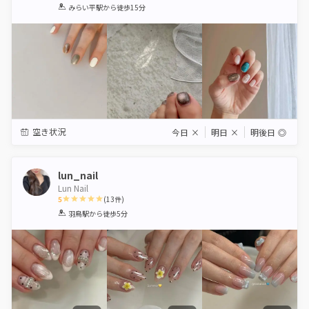
1
2
3
4
5
みらい平駅
から徒歩15分
Star
Stars
Stars
Stars
Stars
空き状況
今日
×
明日
×
明後日
◎
lun_nail
Lun Nail
5
(
13
件)
1
2
3
4
5
羽鳥駅
から徒歩5分
Star
Stars
Stars
Stars
Stars