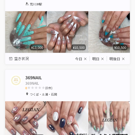
1
2
3
4
5
荒川沖駅
Star
Stars
Stars
Stars
Stars
¥13,000
¥10,500
¥10,500
空き状況
今日
×
明日
×
明後日
×
369NAIL
369NAIL
0
(
0
件)
1
2
3
4
5
つくば・土浦・石岡
Star
Stars
Stars
Stars
Stars