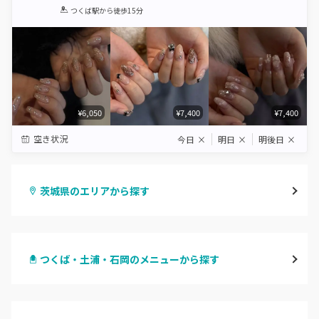
1
2
3
4
5
つくば駅
から徒歩15分
Star
Stars
Stars
Stars
Stars
¥6,050
¥7,400
¥7,400
空き状況
今日
×
明日
×
明後日
×
茨城県のエリアから探す
水戸
つくば・土浦・石岡のメニューから探す
つくば・土浦・石岡
ハンドジェル
守谷・取手