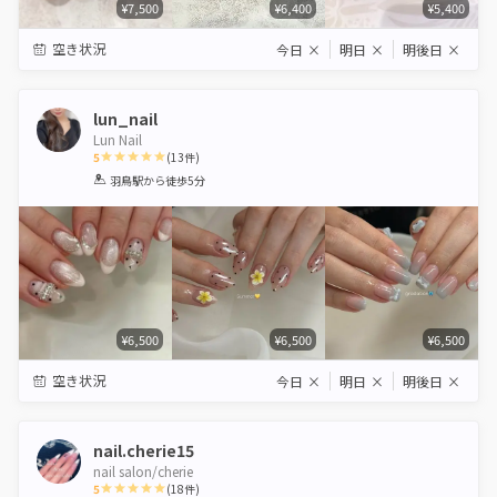
¥7,500
¥6,400
¥5,400
空き状況
今日
×
明日
×
明後日
×
lun_nail
Lun Nail
5
(
13
件)
1
2
3
4
5
羽鳥駅
から徒歩5分
Star
Stars
Stars
Stars
Stars
¥6,500
¥6,500
¥6,500
空き状況
今日
×
明日
×
明後日
×
nail.cherie15
nail salon/cherie
5
(
18
件)