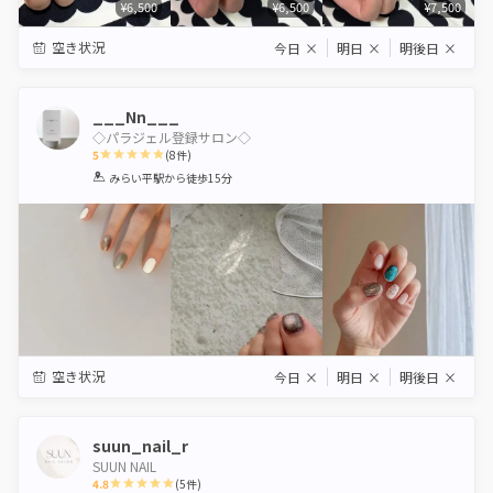
¥6,500
¥6,500
¥7,500
空き状況
今日
×
明日
×
明後日
×
___Nn___
◇パラジェル登録サロン◇
5
(
8
件)
1
2
3
4
5
みらい平駅
から徒歩15分
Star
Stars
Stars
Stars
Stars
空き状況
今日
×
明日
×
明後日
×
suun_nail_r
SUUN NAIL
4.8
(
5
件)