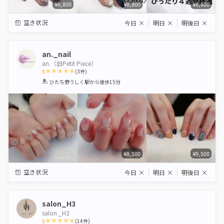
¥8,800
¥8,800
¥8,800
空き状況
今日
×
明日
×
明後日
×
an._nail
an.（旧Petit Piece）
5
(
3
件)
1
2
3
4
5
ひたち野うしく駅
から徒歩15分
Star
Stars
Stars
Stars
Stars
¥8,500
¥9,500
空き状況
今日
×
明日
×
明後日
×
salon_H3
salon _H3
5
(
14
件)