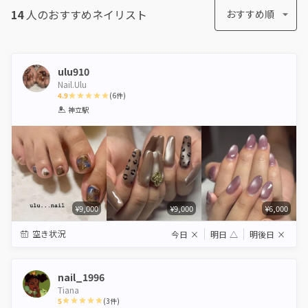
14
人のおすすめ
ネイリスト
おすすめ順
ulu910
Nail.Ulu
4.9
(
6
件)
1
2
3
4
5
神立駅
Star
Stars
Stars
Stars
Stars
¥9,000
¥9,000
¥6,000
空き状況
今日
×
明日
△
明後日
×
nail_1996
Tiana
5
(
3
件)