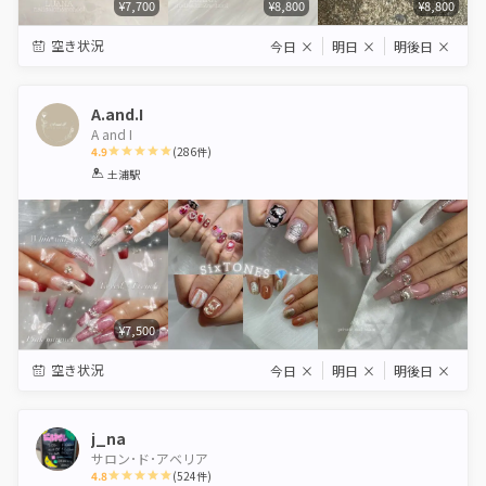
¥7,700
¥8,800
¥8,800
空き状況
今日
×
明日
×
明後日
×
A.and.I
A and I
4.9
(
286
件)
1
2
3
4
5
土浦駅
Star
Stars
Stars
Stars
Stars
¥7,500
空き状況
今日
×
明日
×
明後日
×
j_na
サロン･ド･アベリア
4.8
(
524
件)