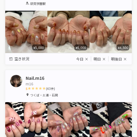
1
2
3
4
5
研究学園駅
Star
Stars
Stars
Stars
Stars
¥5,000
¥5,000
¥4,500
空き状況
今日
×
明日
×
明後日
×
Nail.m16
m16
5
(
43
件)
1
2
3
4
5
つくば・土浦・石岡
Star
Stars
Stars
Stars
Stars