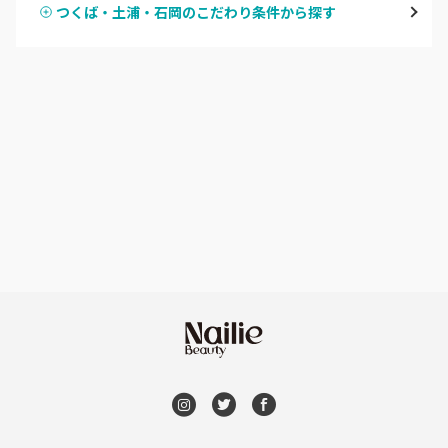
つくば・土浦・石岡のこだわり条件から探す
ハンドスカルプ
パラジェル
牛久・龍ヶ崎
ハンドケアカラー
フィルイン
鹿嶋・水郷周辺
フット
持ち込み OK
北茨城・日立・ひたちなか
オフのみ
やり放題 あり
古河・常総・筑西
初回オフ 無料
茨城県その他
DVD観賞