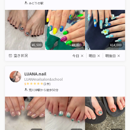
1
2
3
4
5
みどりの駅
Star
Stars
Stars
Stars
Stars
¥6,500
¥8,800
¥14,000
空き状況
今日
×
明日
×
明後日
×
LUANA.nail
LUANAnailsalon&school
5
(
1
件)
1
2
3
4
5
荒川沖駅
から徒歩50分
Star
Stars
Stars
Stars
Stars