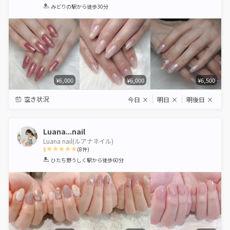
1
2
3
4
5
みどりの駅
から徒歩30分
Star
Stars
Stars
Stars
Stars
¥6,000
¥6,000
¥6,500
空き状況
今日
×
明日
×
明後日
×
Luana...nail
Luana nail(ルアナネイル)
5
(
8
件)
1
2
3
4
5
ひたち野うしく駅
から徒歩60分
Star
Stars
Stars
Stars
Stars