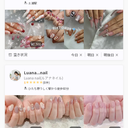
1
2
3
4
5
土浦駅
Star
Stars
Stars
Stars
Stars
¥7,500
空き状況
今日
×
明日
×
明後日
×
Luana...nail
Luana nail(ルアナネイル)
5
(
8
件)
1
2
3
4
5
ひたち野うしく駅
から徒歩60分
Star
Stars
Stars
Stars
Stars