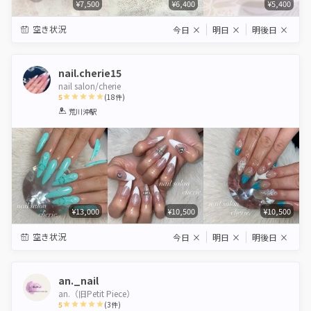
¥7,500
¥6,400
¥5,400
空き状況
今日
×
明日
×
明後日
×
nail.cherie15
nail salon/cherie
5
(
18
件)
1
2
3
4
5
荒川沖駅
Star
Stars
Stars
Stars
Stars
¥13,000
¥10,500
¥10,500
空き状況
今日
×
明日
×
明後日
×
an._nail
an.（旧Petit Piece）
5
(
3
件)