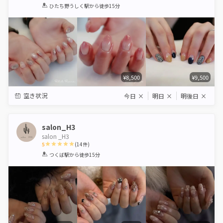
1
2
3
4
5
ひたち野うしく駅
から徒歩15分
Star
Stars
Stars
Stars
Stars
¥8,500
¥9,500
空き状況
今日
×
明日
×
明後日
×
salon_H3
salon _H3
5
(
14
件)
1
2
3
4
5
つくば駅
から徒歩15分
Star
Stars
Stars
Stars
Stars