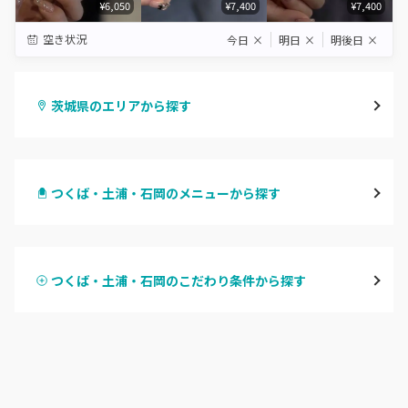
¥6,050
¥7,400
¥7,400
空き状況
今日
×
明日
×
明後日
×
茨城県のエリアから探す
水戸
つくば・土浦・石岡のメニューから探す
つくば・土浦・石岡
ハンドジェル
守谷・取手
つくば・土浦・石岡のこだわり条件から探す
ハンドスカルプ
パラジェル
牛久・龍ヶ崎
ハンドケアカラー
フィルイン
鹿嶋・水郷周辺