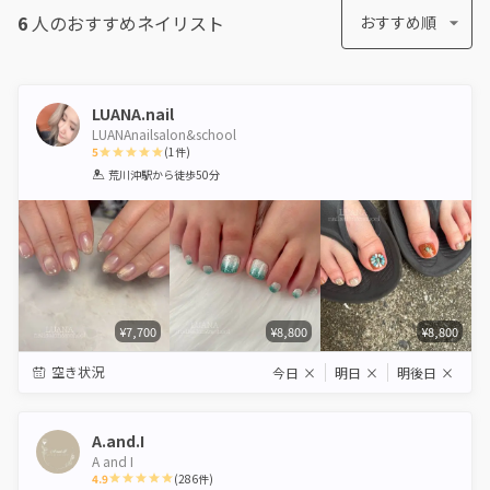
6
人のおすすめ
ネイリスト
おすすめ順
LUANA.nail
LUANAnailsalon&school
5
(
1
件)
1
2
3
4
5
荒川沖駅
から徒歩50分
Star
Stars
Stars
Stars
Stars
¥7,700
¥8,800
¥8,800
空き状況
今日
×
明日
×
明後日
×
A.and.I
A and I
4.9
(
286
件)