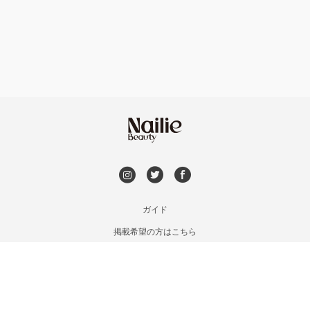
フット
持ち込み OK
北茨城・日立・ひたちなか
オフのみ
やり放題 あり
古河・常総・筑西
初回オフ 無料
茨城県その他
DVD観賞
メンズOK
ガイド
掲載希望の方はこちら
出張OK
利用規約
お問い合わせ
子連れOK
特定商取引法に基づく表記