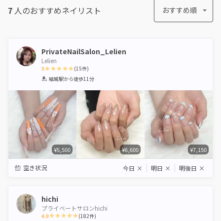
7
人のおすすめ
ネイリスト
おすすめ順
PrivateNailSalon_Lelien
Lelien
5
(
15
件)
1
2
3
4
5
結城駅
から徒歩11分
Star
Stars
Stars
Stars
Stars
¥5,500
¥6,600
¥7,150
空き状況
今日
×
明日
×
明後日
×
hichi
プライベートサロンhichi
4.9
(
182
件)