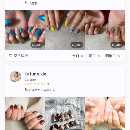
1
2
3
4
5
大宝駅
Star
Stars
Stars
Stars
Stars
¥8,800
¥8,800
¥6,480
空き状況
今日
×
明日
×
明後日
×
Cafune.kie
Cafuné
5
(
9
件)
1
2
3
4
5
古河駅
から徒歩30分
Star
Stars
Stars
Stars
Stars