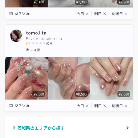
¥6,100
¥7,300
¥7,300
空き状況
今日
×
明日
×
明後日
×
tomo.lita
Private nail salon Lita
0
(
0
件)
1
2
3
4
5
古河駅
Star
Stars
Stars
Stars
Stars
¥8,500
¥8,500
¥8,500
空き状況
今日
×
明日
×
明後日
×
茨城県のエリアから探す