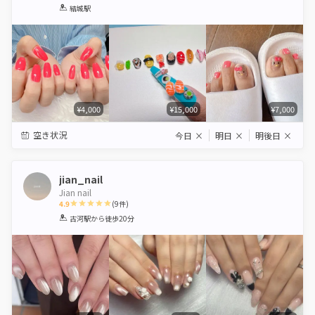
1
2
3
4
5
結城駅
Star
Stars
Stars
Stars
Stars
¥4,000
¥15,000
¥7,000
空き状況
今日
×
明日
×
明後日
×
jian_nail
Jian nail
4.9
(
9
件)
1
2
3
4
5
古河駅
から徒歩20分
Star
Stars
Stars
Stars
Stars