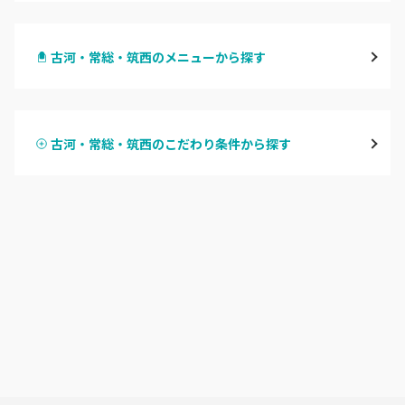
水戸
古河・常総・筑西のメニューから探す
つくば・土浦・石岡
ハンドジェル
守谷・取手
古河・常総・筑西のこだわり条件から探す
ハンドスカルプ
パラジェル
牛久・龍ヶ崎
ハンドケアカラー
フィルイン
鹿嶋・水郷周辺
フット
持ち込み OK
北茨城・日立・ひたちなか
オフのみ
やり放題 あり
古河・常総・筑西