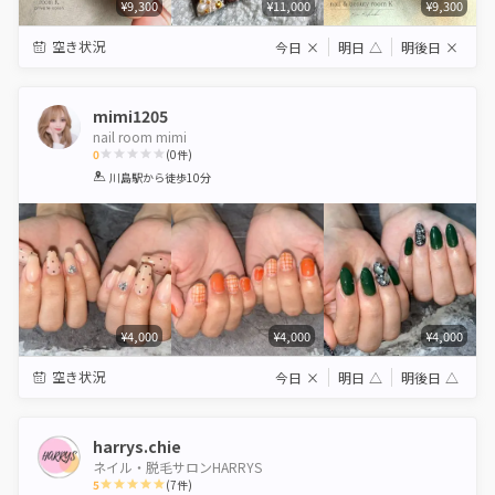
¥9,300
¥11,000
¥9,300
空き状況
今日
×
明日
△
明後日
×
mimi1205
nail room mimi
0
(
0
件)
1
2
3
4
5
川島駅
から徒歩10分
Star
Stars
Stars
Stars
Stars
¥4,000
¥4,000
¥4,000
空き状況
今日
×
明日
△
明後日
△
harrys.chie
ネイル・脱毛サロンHARRYS
5
(
7
件)