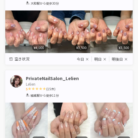
1
2
3
4
5
大和駅
から徒歩30分
Star
Stars
Stars
Stars
Stars
¥4,000
¥3,500
¥3,500
空き状況
今日
×
明日
×
明後日
×
PrivateNailSalon_Lelien
Lelien
5
(
15
件)
1
2
3
4
5
結城駅
から徒歩11分
Star
Stars
Stars
Stars
Stars