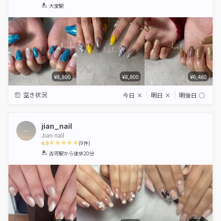
1
2
3
4
5
大宝駅
Star
Stars
Stars
Stars
Stars
¥8,800
¥8,800
¥6,480
空き状況
今日
×
明日
×
明後日
◯
jian_nail
Jian nail
4.9
(
9
件)
1
2
3
4
5
古河駅
から徒歩20分
Star
Stars
Stars
Stars
Stars