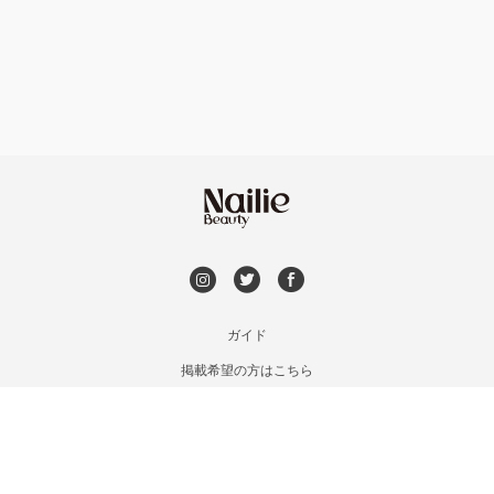
フット
持ち込み OK
北茨城・日立・ひたちなか
オフのみ
やり放題 あり
古河・常総・筑西
初回オフ 無料
茨城県その他
DVD観賞
メンズOK
ガイド
掲載希望の方はこちら
出張OK
利用規約
お問い合わせ
子連れOK
特定商取引法に基づく表記