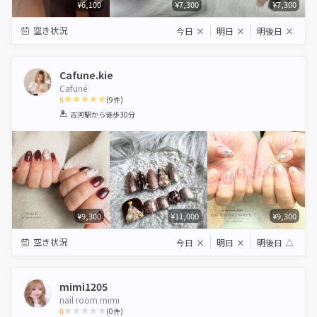
¥6,100
¥7,300
¥7,300
空き状況
今日
×
明日
×
明後日
×
Cafune.kie
Cafuné
5
(
9
件)
1
2
3
4
5
古河駅
から徒歩30分
Star
Stars
Stars
Stars
Stars
¥9,300
¥11,000
¥9,300
空き状況
今日
×
明日
×
明後日
△
mimi1205
nail room mimi
0
(
0
件)