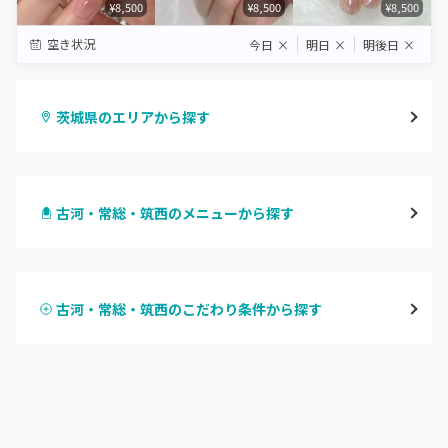
¥8,500
¥8,500
¥8,500
空き状況
今日
×
明日
×
明後日
×
茨城県のエリアから探す
水戸
古河・常総・筑西のメニューから探す
つくば・土浦・石岡
ハンドジェル
守谷・取手
古河・常総・筑西のこだわり条件から探す
ハンドスカルプ
パラジェル
牛久・龍ヶ崎
ハンドケアカラー
フィルイン
鹿嶋・水郷周辺