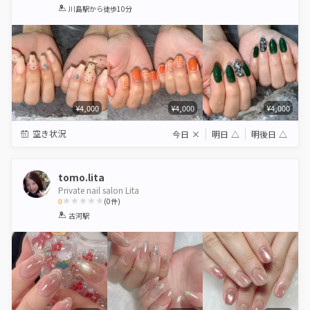
1
2
3
4
5
川島駅
から徒歩10分
Star
Stars
Stars
Stars
Stars
¥4,000
¥4,000
¥4,000
空き状況
今日
×
明日
△
明後日
△
tomo.lita
Private nail salon Lita
0
(
0
件)
1
2
3
4
5
古河駅
Star
Stars
Stars
Stars
Stars