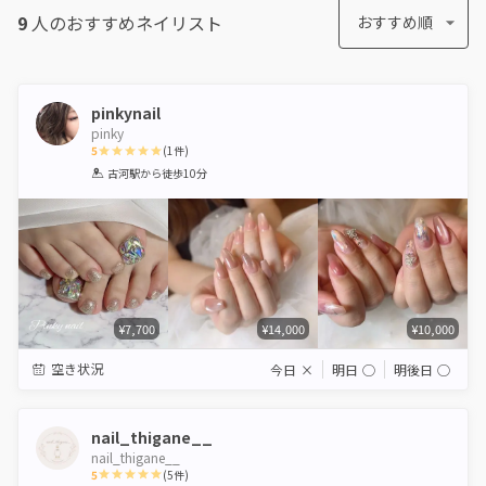
9
人のおすすめ
ネイリスト
おすすめ順
pinkynail
pinky
5
(
1
件)
1
2
3
4
5
古河駅
から徒歩10分
Star
Stars
Stars
Stars
Stars
¥7,700
¥14,000
¥10,000
空き状況
今日
×
明日
◯
明後日
◯
nail_thigane__
nail_thigane__
5
(
5
件)