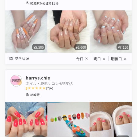
1
2
3
4
5
結城駅
から徒歩11分
Star
Stars
Stars
Stars
Stars
¥5,500
¥6,600
¥7,150
空き状況
今日
×
明日
×
明後日
×
harrys.chie
ネイル・脱毛サロンHARRYS
5
(
7
件)
1
2
3
4
5
結城駅
Star
Stars
Stars
Stars
Stars