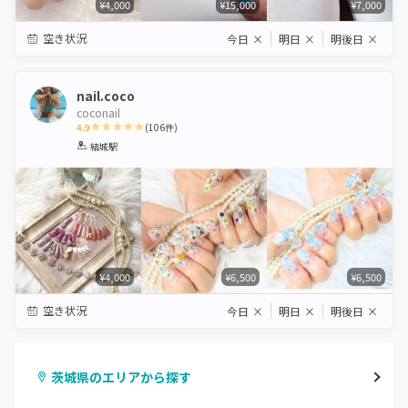
¥4,000
¥15,000
¥7,000
空き状況
今日
×
明日
×
明後日
×
nail.coco
coconail
4.9
(
106
件)
1
2
3
4
5
結城駅
Star
Stars
Stars
Stars
Stars
¥4,000
¥6,500
¥6,500
空き状況
今日
×
明日
×
明後日
×
茨城県のエリアから探す