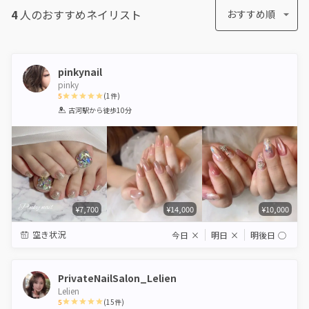
4
人のおすすめ
ネイリスト
おすすめ順
pinkynail
pinky
5
(
1
件)
1
2
3
4
5
古河駅
から徒歩10分
Star
Stars
Stars
Stars
Stars
¥7,700
¥14,000
¥10,000
空き状況
今日
×
明日
×
明後日
◯
PrivateNailSalon_Lelien
Lelien
5
(
15
件)