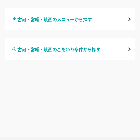
水戸
古河・常総・筑西のメニューから探す
つくば・土浦・石岡
ハンドジェル
守谷・取手
古河・常総・筑西のこだわり条件から探す
ハンドスカルプ
パラジェル
牛久・龍ヶ崎
ハンドケアカラー
フィルイン
鹿嶋・水郷周辺
フット
持ち込み OK
北茨城・日立・ひたちなか
オフのみ
やり放題 あり
古河・常総・筑西