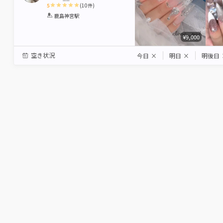
5
(
10
件)
1
2
3
4
5
鹿島神宮駅
Star
Stars
Stars
Stars
Stars
¥9,000
空き状況
今日
×
明日
×
明後日