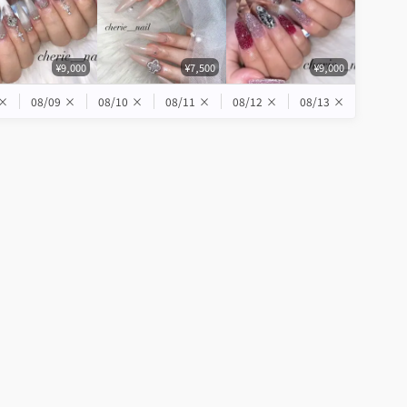
¥9,000
¥7,500
¥9,000
×
08/09
×
08/10
×
08/11
×
08/12
×
08/13
×