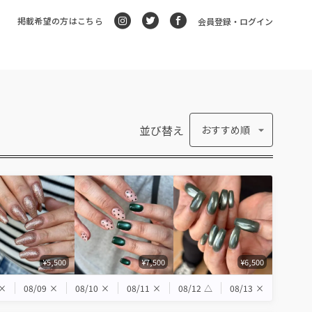
掲載希望の方はこちら
会員登録・ログイン
並び替え
おすすめ順
¥5,500
¥7,500
¥6,500
×
08/09
×
08/10
×
08/11
×
08/12
△
08/13
×