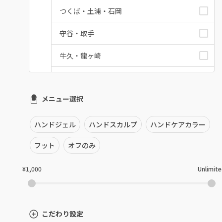
つくば・土浦・石岡
守谷・取手
牛久・龍ヶ崎
鹿嶋・水郷周辺
メニュー選択
北茨城・日立・ひたちなか
古河・常総・筑西
ハンドジェル
ハンドスカルプ
ハンドケアカラー
茨城県その他
フット
オフのみ
¥1,000
Unlimit
こだわり設定