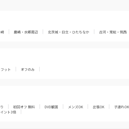
ヶ崎
鹿嶋・水郷周辺
北茨城・日立・ひたちなか
古河・常総・筑西
フット
オフのみ
あり
初回オフ 無料
DVD観賞
メンズOK
出張OK
子連れOK
ポイント3倍