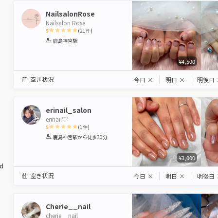
NailsalonRose
Nailsalon Rose
5
(
21
件)
1
2
3
4
5
鹿島神宮駅
Star
Stars
Stars
Stars
Stars
¥4,500
空き状況
今日
×
明日
×
明後日
erinail_salon
erinail♡
5
(
1
件)
1
2
3
4
5
鹿島神宮駅
から徒歩30分
Star
Stars
Stars
Stars
Stars
¥3,000
ed
空き状況
今日
×
明日
×
明後日
Cherie__nail
cherie__nail