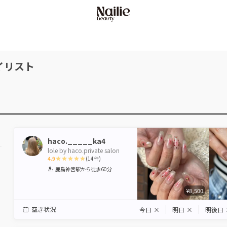
イリスト
haco._____ka4
lole by haco.private salon
4.9
(
14
件)
1
2
3
4
5
鹿島神宮駅
から徒歩60分
Star
Stars
Stars
Stars
Stars
¥8,500
空き状況
今日
×
明日
×
明後日