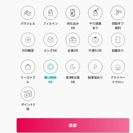
パラジェル
フィルイン
持ち込み

やり放題

初回オフ

OK
あり
無料
DVD観賞
メンズOK
出張OK
子連れOK
個室あり
リーズナブ
朝10時前
夜8時以降
駐車場あり
プライベー
ル
OK
OK
トサロン
ポイント3
倍
検索