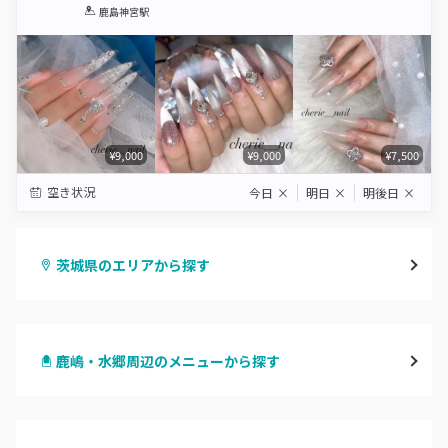
1
2
3
4
5
鹿島神宮駅
Star
Stars
Stars
Stars
Stars
¥9,000
¥9,000
¥7,500
空き状況
今日
×
明日
×
明後日
×
茨城県のエリアから探す
水戸
鹿嶋・水郷周辺のメニューから探す
つくば・土浦・石岡
ハンドジェル
守谷・取手