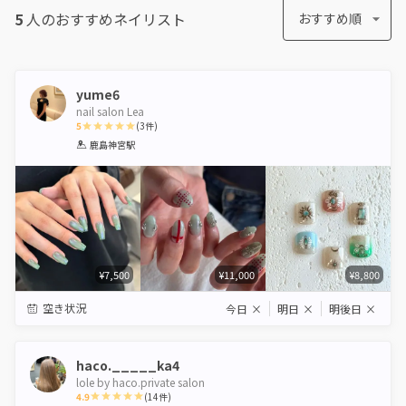
5
人のおすすめ
ネイリスト
おすすめ順
yume6
nail salon Lea
5
(
3
件)
1
2
3
4
5
鹿島神宮駅
Star
Stars
Stars
Stars
Stars
¥7,500
¥11,000
¥8,800
空き状況
今日
×
明日
×
明後日
×
haco._____ka4
lole by haco.private salon
4.9
(
14
件)