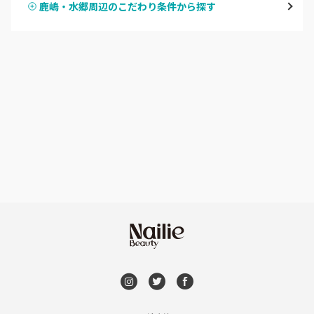
鹿嶋・水郷周辺のこだわり条件から探す
ハンドスカルプ
パラジェル
牛久・龍ヶ崎
ハンドケアカラー
フィルイン
鹿嶋・水郷周辺
フット
持ち込み OK
北茨城・日立・ひたちなか
オフのみ
やり放題 あり
古河・常総・筑西
初回オフ 無料
茨城県その他
DVD観賞