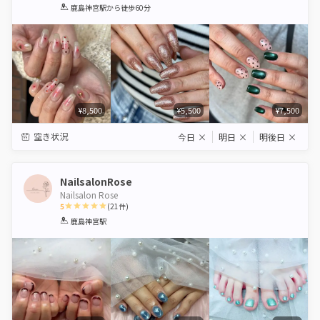
1
2
3
4
5
鹿島神宮駅
から徒歩60分
Star
Stars
Stars
Stars
Stars
¥8,500
¥5,500
¥7,500
空き状況
今日
×
明日
×
明後日
×
NailsalonRose
Nailsalon Rose
5
(
21
件)
1
2
3
4
5
鹿島神宮駅
Star
Stars
Stars
Stars
Stars