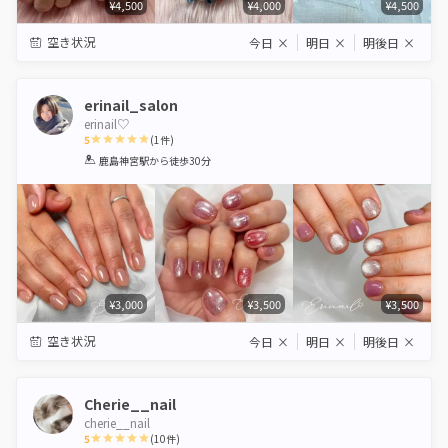
¥4,500
¥4,000
¥4,500
空き状況
今日
×
明日
×
明後日
×
erinail_salon
erinail♡
5
(
1
件)
1
2
3
4
5
鹿島神宮駅
から徒歩30分
Star
Stars
Stars
Stars
Stars
¥3,000
¥3,500
¥3,500
空き状況
今日
×
明日
×
明後日
×
Cherie__nail
cherie__nail
5
(
10
件)