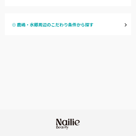
ハンドジェル
守谷・取手
鹿嶋・水郷周辺のこだわり条件から探す
ハンドスカルプ
パラジェル
牛久・龍ヶ崎
ハンドケアカラー
フィルイン
鹿嶋・水郷周辺
フット
持ち込み OK
北茨城・日立・ひたちなか
オフのみ
やり放題 あり
古河・常総・筑西
初回オフ 無料
茨城県その他