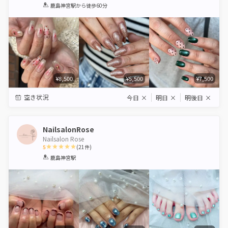
1
2
3
4
5
鹿島神宮駅
から徒歩60分
Star
Stars
Stars
Stars
Stars
¥8,500
¥5,500
¥7,500
空き状況
今日
×
明日
×
明後日
×
NailsalonRose
Nailsalon Rose
5
(
21
件)
1
2
3
4
5
鹿島神宮駅
Star
Stars
Stars
Stars
Stars