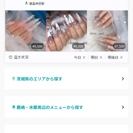
1
2
3
4
5
鹿島神宮駅
Star
Stars
Stars
Stars
Stars
¥9,000
¥9,000
¥7,500
空き状況
今日
×
明日
×
明後日
×
茨城県のエリアから探す
水戸
鹿嶋・水郷周辺のメニューから探す
つくば・土浦・石岡
ハンドジェル
守谷・取手