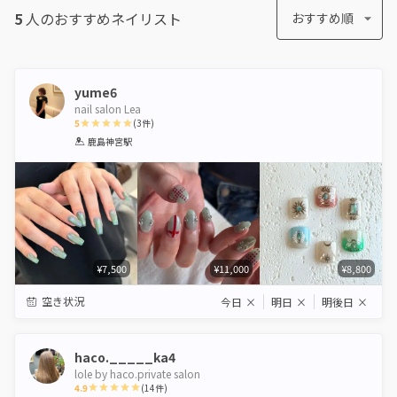
5
人のおすすめ
ネイリスト
おすすめ順
yume6
nail salon Lea
5
(
3
件)
1
2
3
4
5
鹿島神宮駅
Star
Stars
Stars
Stars
Stars
¥7,500
¥11,000
¥8,800
空き状況
今日
×
明日
×
明後日
×
haco._____ka4
lole by haco.private salon
4.9
(
14
件)