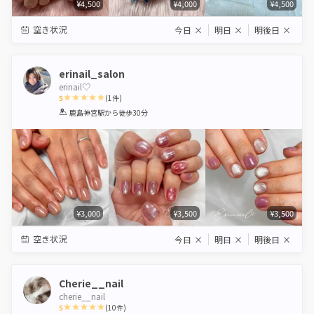
¥4,500
¥4,000
¥4,500
空き状況
今日
×
明日
×
明後日
×
erinail_salon
erinail♡
5
(
1
件)
1
2
3
4
5
鹿島神宮駅
から徒歩30分
Star
Stars
Stars
Stars
Stars
¥3,000
¥3,500
¥3,500
空き状況
今日
×
明日
×
明後日
×
Cherie__nail
cherie__nail
5
(
10
件)