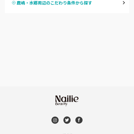
鹿嶋・水郷周辺のこだわり条件から探す
ハンドスカルプ
パラジェル
牛久・龍ヶ崎
ハンドケアカラー
フィルイン
鹿嶋・水郷周辺
フット
持ち込み OK
北茨城・日立・ひたちなか
オフのみ
やり放題 あり
古河・常総・筑西
初回オフ 無料
茨城県その他
DVD観賞