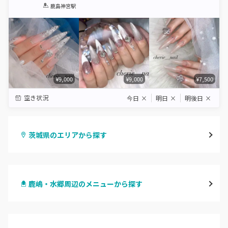
1
2
3
4
5
鹿島神宮駅
Star
Stars
Stars
Stars
Stars
¥9,000
¥9,000
¥7,500
空き状況
今日
×
明日
×
明後日
×
茨城県のエリアから探す
水戸
鹿嶋・水郷周辺のメニューから探す
つくば・土浦・石岡
ハンドジェル
守谷・取手