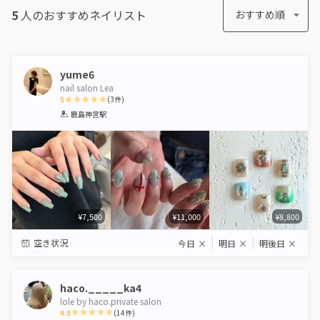
5
人のおすすめ
ネイリスト
おすすめ順
yume6
nail salon Lea
5
(
3
件)
1
2
3
4
5
鹿島神宮駅
Star
Stars
Stars
Stars
Stars
¥7,500
¥11,000
¥8,800
空き状況
今日
×
明日
×
明後日
×
haco._____ka4
lole by haco.private salon
4.9
(
14
件)