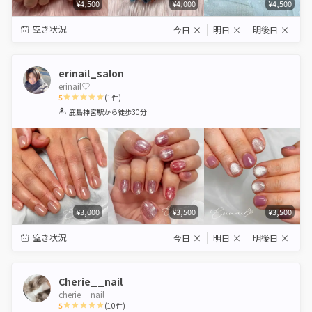
¥4,500
¥4,000
¥4,500
空き状況
今日
×
明日
×
明後日
×
erinail_salon
erinail♡
5
(
1
件)
1
2
3
4
5
鹿島神宮駅
から徒歩30分
Star
Stars
Stars
Stars
Stars
¥3,000
¥3,500
¥3,500
空き状況
今日
×
明日
×
明後日
×
Cherie__nail
cherie__nail
5
(
10
件)