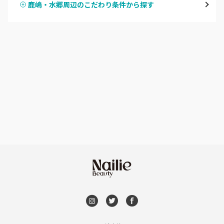
鹿嶋・水郷周辺のこだわり条件から探す
ハンドスカルプ
パラジェル
牛久・龍ヶ崎
ハンドケアカラー
フィルイン
鹿嶋・水郷周辺
フット
持ち込み OK
北茨城・日立・ひたちなか
オフのみ
やり放題 あり
古河・常総・筑西
初回オフ 無料
茨城県その他
DVD観賞