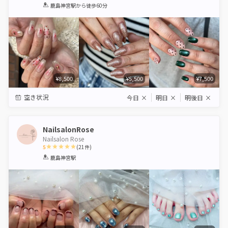
1
2
3
4
5
鹿島神宮駅
から徒歩60分
Star
Stars
Stars
Stars
Stars
¥8,500
¥5,500
¥7,500
空き状況
今日
×
明日
×
明後日
×
NailsalonRose
Nailsalon Rose
5
(
21
件)
1
2
3
4
5
鹿島神宮駅
Star
Stars
Stars
Stars
Stars