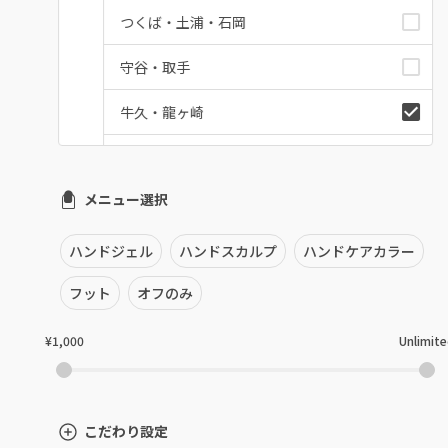
つくば・土浦・石岡
守谷・取手
牛久・龍ヶ崎
鹿嶋・水郷周辺
メニュー選択
北茨城・日立・ひたちなか
古河・常総・筑西
ハンドジェル
ハンドスカルプ
ハンドケアカラー
茨城県その他
フット
オフのみ
¥1,000
Unlimit
こだわり設定