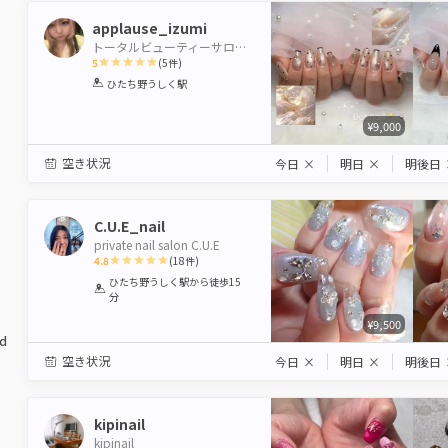
applause_izumi
トータルビューティーサロンBeautiful Me,牛久店
5
(
5
件)
1
2
3
4
5
ひたち野うしく駅
Star
Stars
Stars
Stars
Stars
¥9,000
空き状況
今日
×
明日
×
明後日
C.U.E_nail
private nail salon C.U.E
4.8
(
18
件)
1
2
3
4
5
ひたち野うしく駅
から徒歩15
分
Star
Stars
Stars
Stars
Stars
¥9,500
ed
空き状況
今日
×
明日
×
明後日
kipinail
kipinail