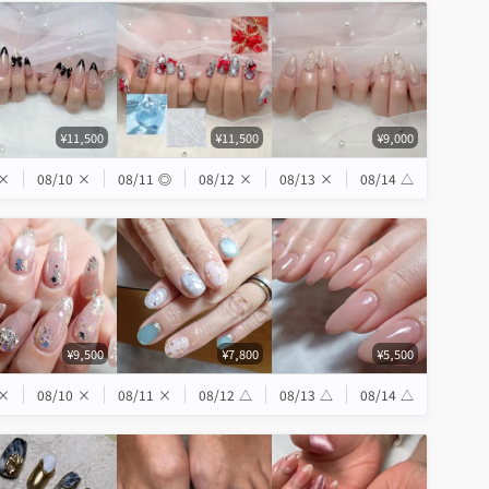
¥11,500
¥11,500
¥9,000
×
08/10
×
08/11
◎
08/12
×
08/13
×
08/14
△
¥9,500
¥7,800
¥5,500
×
08/10
×
08/11
×
08/12
△
08/13
△
08/14
△