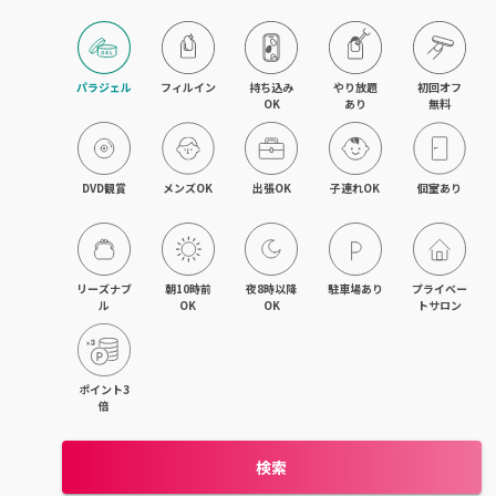
パラジェル
フィルイン
持ち込み

やり放題

初回オフ

OK
あり
無料
DVD観賞
メンズOK
出張OK
子連れOK
個室あり
リーズナブ
朝10時前
夜8時以降
駐車場あり
プライベー
ル
OK
OK
トサロン
ポイント3
倍
検索