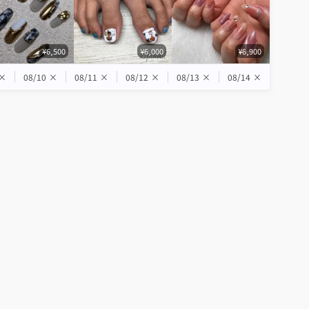
¥6,500
¥6,000
¥6,900
×
08/10
×
08/11
×
08/12
×
08/13
×
08/14
×