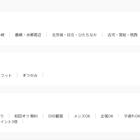
ヶ崎
鹿嶋・水郷周辺
北茨城・日立・ひたちなか
古河・常総・筑西
フット
オフのみ
あり
初回オフ 無料
DVD観賞
メンズOK
出張OK
子連れOK
ポイント3倍