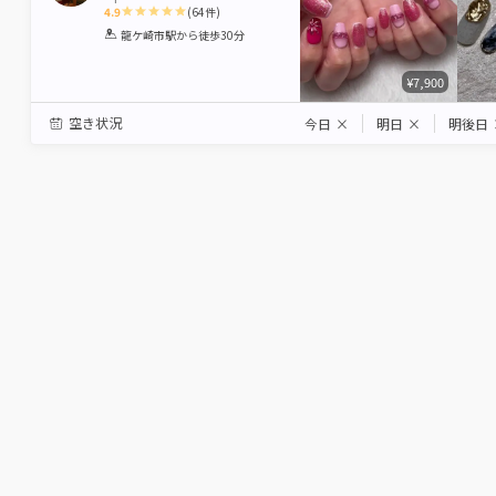
4.9
(
64
件)
1
2
3
4
5
龍ケ崎市駅
から徒歩30分
Star
Stars
Stars
Stars
Stars
¥7,900
空き状況
今日
×
明日
×
明後日