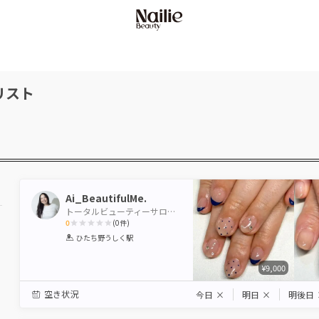
リスト
Ai_BeautifulMe.
トータルビューティーサロンBeautiful Me,牛久店
0
(
0
件)
1
2
3
4
5
ひたち野うしく駅
Star
Stars
Stars
Stars
Stars
¥9,000
空き状況
今日
×
明日
×
明後日