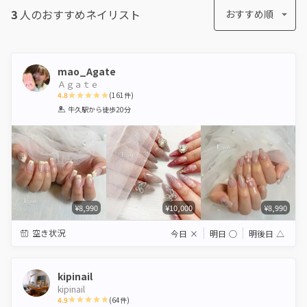
3
人のおすすめ
ネイリスト
おすすめ順
mao_Agate
Ａｇａｔｅ
4.8
(
161
件)
1
2
3
4
5
牛久駅
から徒歩20分
Star
Stars
Stars
Stars
Stars
¥8,990
¥10,000
¥8,990
空き状況
今日
×
明日
◯
明後日
△
kipinail
kipinail
4.9
(
64
件)