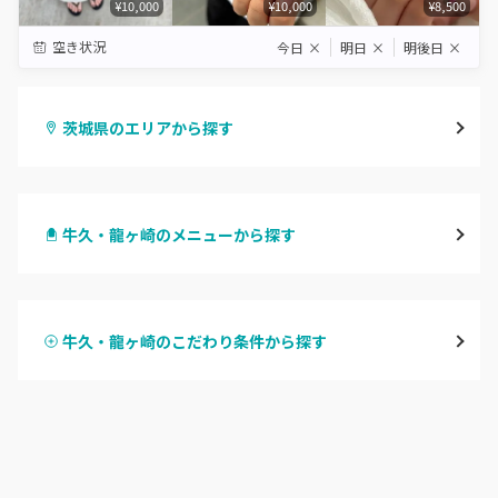
¥10,000
¥10,000
¥8,500
空き状況
今日
×
明日
×
明後日
×
茨城県のエリアから探す
水戸
牛久・龍ヶ崎のメニューから探す
つくば・土浦・石岡
ハンドジェル
守谷・取手
牛久・龍ヶ崎のこだわり条件から探す
ハンドスカルプ
パラジェル
牛久・龍ヶ崎
ハンドケアカラー
フィルイン
鹿嶋・水郷周辺