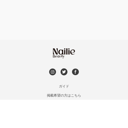
フット
持ち込み OK
北茨城・日立・ひたちなか
オフのみ
やり放題 あり
古河・常総・筑西
初回オフ 無料
茨城県その他
DVD観賞
メンズOK
ガイド
掲載希望の方はこちら
出張OK
利用規約
お問い合わせ
子連れOK
特定商取引法に基づく表記