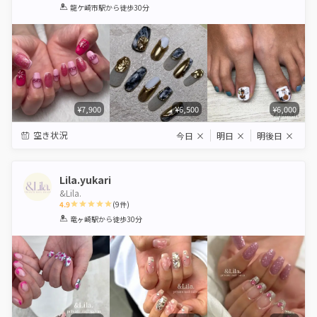
1
2
3
4
5
龍ケ崎市駅
から徒歩30分
Star
Stars
Stars
Stars
Stars
¥7,900
¥6,500
¥6,000
空き状況
今日
×
明日
×
明後日
×
Lila.yukari
&Lila.
4.9
(
9
件)
1
2
3
4
5
竜ヶ崎駅
から徒歩30分
Star
Stars
Stars
Stars
Stars