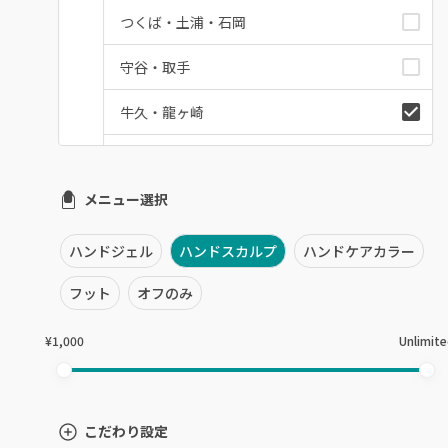
つくば・土浦・石岡
守谷・取手
牛久・龍ヶ崎
鹿嶋・水郷周辺
メニュー選択
北茨城・日立・ひたちなか
古河・常総・筑西
ハンドジェル
ハンドスカルプ
ハンドケアカラー
茨城県その他
フット
オフのみ
¥1,000
Unlimit
こだわり設定