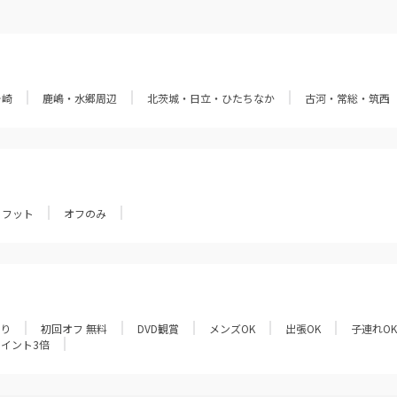
ヶ崎
鹿嶋・水郷周辺
北茨城・日立・ひたちなか
古河・常総・筑西
フット
オフのみ
あり
初回オフ 無料
DVD観賞
メンズOK
出張OK
子連れOK
ポイント3倍