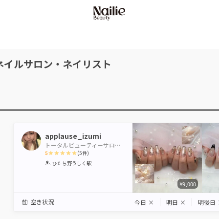
ネイルサロン・ネイリスト
applause_izumi
トータルビューティーサロンBeautiful Me,牛久店
5
(
5
件)
1
2
3
4
5
ひたち野うしく駅
Star
Stars
Stars
Stars
Stars
¥9,000
空き状況
今日
×
明日
×
明後日