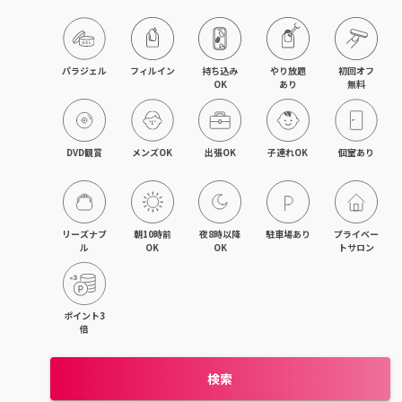
パラジェル
フィルイン
持ち込み

やり放題

初回オフ

OK
あり
無料
DVD観賞
メンズOK
出張OK
子連れOK
個室あり
リーズナブ
朝10時前
夜8時以降
駐車場あり
プライベー
ル
OK
OK
トサロン
ポイント3
倍
検索